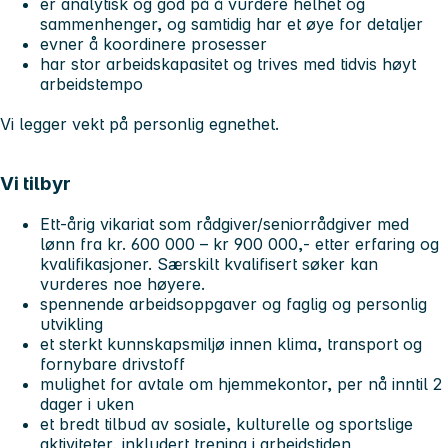
er analytisk og god på å vurdere helhet og
sammenhenger, og samtidig har et øye for detaljer
evner å koordinere prosesser
har stor arbeidskapasitet og trives med tidvis høyt
arbeidstempo
Vi legger vekt på personlig egnethet.
Vi tilbyr
Ett-årig vikariat som rådgiver/seniorrådgiver med
lønn fra kr. 600 000 – kr 900 000,- etter erfaring og
kvalifikasjoner. Særskilt kvalifisert søker kan
vurderes noe høyere.
spennende arbeidsoppgaver og faglig og personlig
utvikling
et sterkt kunnskapsmiljø innen klima, transport og
fornybare drivstoff
mulighet for avtale om hjemmekontor, per nå inntil 2
dager i uken
et bredt tilbud av sosiale, kulturelle og sportslige
aktiviteter, inkludert trening i arbeidstiden