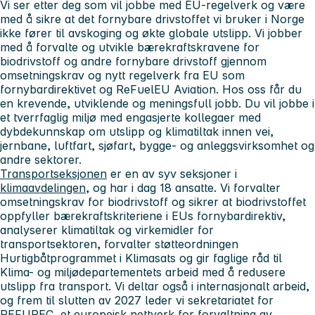
Vi ser etter deg som vil jobbe med EU-regelverk og være
med å sikre at det fornybare drivstoffet vi bruker i Norge
ikke fører til avskoging og økte globale utslipp. Vi jobber
med å forvalte og utvikle bærekraftskravene for
biodrivstoff og andre fornybare drivstoff gjennom
omsetningskrav og nytt regelverk fra EU som
fornybardirektivet og ReFuelEU Aviation. Hos oss får du
en krevende, utviklende og meningsfull jobb. Du vil jobbe i
et tverrfaglig miljø med engasjerte kollegaer med
dybdekunnskap om utslipp og klimatiltak innen vei,
jernbane, luftfart, sjøfart, bygge- og anleggsvirksomhet og
andre sektorer.
Transportseksjonen
er en av syv seksjoner i
klimaavdelingen
, og har i dag 18 ansatte. Vi forvalter
omsetningskrav for biodrivstoff og sikrer at biodrivstoffet
oppfyller bærekraftskriteriene i EUs fornybardirektiv,
analyserer klimatiltak og virkemidler for
transportsektoren, forvalter støtteordningen
Hurtigbåtprogrammet i Klimasats og gir faglige råd til
Klima- og miljødepartementets arbeid med å redusere
utslipp fra transport. Vi deltar også i internasjonalt arbeid,
og frem til slutten av 2027 leder vi sekretariatet for
REFUREC, et europeisk nettverk for forvaltning av