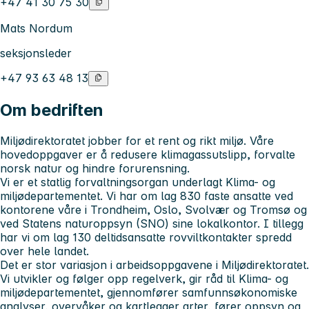
+47 41 30 75 30
Mats Nordum
seksjonsleder
+47 93 63 48 13
Om bedriften
Miljødirektoratet jobber for et rent og rikt miljø. Våre
hovedoppgaver er å redusere klimagassutslipp, forvalte
norsk natur og hindre forurensning.
Vi er et statlig forvaltningsorgan underlagt Klima- og
miljødepartementet. Vi har om lag 830 faste ansatte ved
kontorene våre i Trondheim, Oslo, Svolvær og Tromsø og
ved Statens naturoppsyn (SNO) sine lokalkontor. I tillegg
har vi om lag 130 deltidsansatte rovviltkontakter spredd
over hele landet.
Det er stor variasjon i arbeidsoppgavene i Miljødirektoratet.
Vi utvikler og følger opp regelverk, gir råd til Klima- og
miljødepartementet, gjennomfører samfunnsøkonomiske
analyser, overvåker og kartlegger arter, fører oppsyn og