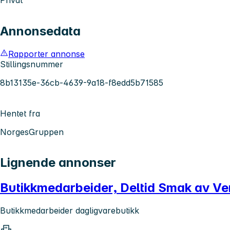
Annonsedata
Rapporter annonse
Stillingsnummer
8b13135e-36cb-4639-9a18-f8edd5b71585
Hentet fra
NorgesGruppen
Lignende annonser
Butikkmedarbeider, Deltid Smak av V
Butikkmedarbeider dagligvarebutikk