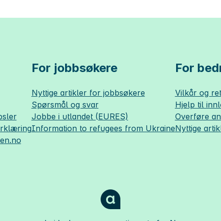
For jobbsøkere
For bedr
Nyttige artikler for jobbsøkere
Vilkår og ret
Spørsmål og svar
Hjelp til inn
sler
Jobbe i utlandet (EURES)
Overføre a
erklæring
Information to refugees from Ukraine
Nyttige artik
sen.no