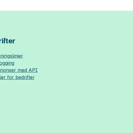
ifter
ningslinjer
logging
nnonser med API
ler for bedrifter