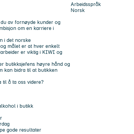
Arbeidsspråk
Norsk
s du av fornøyde kunder og
bisjon om en karriere i
 i det norske
og målet er at hver enkelt
rbeider er viktig i KIWI og
 er butikksjefens høyre hånd og
 kan bidra til at butikken
til å ta oss videre?
alkohol i butikk
r
erdag
pe gode resultater