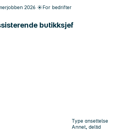
erjobben
2026
☀️
For bedrifter
isterende butikksjef
Type ansettelse
Annet, deltid