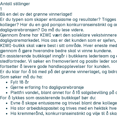
Antall stillinger
1
Bli en del av det grønne vinnerlaget!
Er du typen som skaper entusiasme og resultater? Trigge
kolleger? Har du en god porsjon konkurranseinstinkt og am
dagligvarebransjen? Da må du lese videre.
Gjennom årene har KIWI vært den soleklare vekstvinneren
dagligvaremarkedet. Hos oss er det kunden som er sjefen, 
KIWI-butikk skal være best i sitt område. Hver eneste meda
gjennom å gjøre hverandre bedre skal vi vinne kundene.
En assisterende butikksjef inngår i butikkens lederteam og
stedfortreder. Vi søker en fremoverlent og positiv leder som
fortsetter å levere gode handleopplevelser for kunden.
Er du klar for å bli med på det grønne vinnerlaget, og bidra 
Som søker må du ha:
Fylt 18 år
Gjerne erfaring fra dagligvarebransje
Plettfri vandel, blant annet for å få salgsbevilling på 
For å lykkes som assisterende butikksjef bør du:
Evne å skape entusiasme og trivsel blant dine kollege
Ha stor arbeidskapasitet og trives med en hektisk hv
Ha kremmerånd, konkurranseinstinkt og vilje til å ska