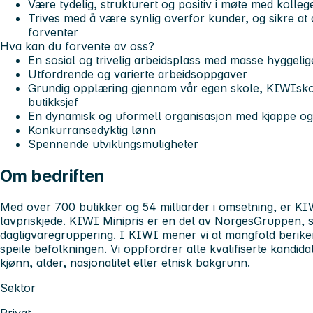
Være tydelig, strukturert og positiv i møte med kolle
Trives med å være synlig overfor kunder, og sikre at 
forventer
Hva kan du forvente av oss?
En sosial og trivelig arbeidsplass med masse hyggelig
Utfordrende og varierte arbeidsoppgaver
Grundig opplæring gjennom vår egen skole, KIWIskole
butikksjef
En dynamisk og uformell organisasjon med kjappe og
Konkurransedyktig lønn
Spennende utviklingsmuligheter
Om bedriften
Med over 700 butikker og 54 milliarder i omsetning, er KIW
lavpriskjede. KIWI Minipris er en del av NorgesGruppen, s
dagligvaregruppering. I KIWI mener vi at mangfold berike
speile befolkningen. Vi oppfordrer alle kvalifiserte kandida
kjønn, alder, nasjonalitet eller etnisk bakgrunn.
Sektor
Privat