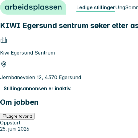
Hopp til innhold
Ledige stillinger
Ung
Somm
KIWI Egersund sentrum søker etter ass
Kiwi Egersund Sentrum
Jernbaneveien 12, 4370 Egersund
Stillingsannonsen er inaktiv.
Om jobben
Lagre favoritt
Oppstart
25. juni 2026