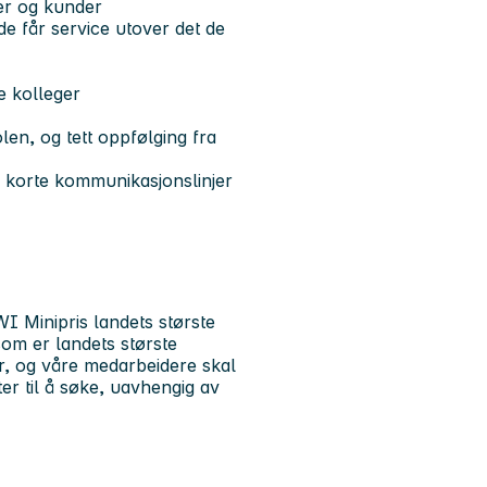
ger og kunder
de får service utover det de
e kolleger
n, og tett oppfølging fra
 korte kommunikasjonslinjer
I Minipris landets største
om er landets største
r, og våre medarbeidere skal
ter til å søke, uavhengig av