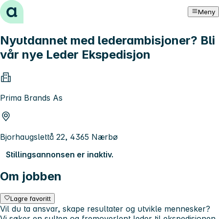
Hopp til innhold
Meny
Nyutdannet med lederambisjoner? Bli
vår nye Leder Ekspedisjon
Prima Brands As
Bjorhaugslettå 22, 4365 Nærbø
Stillingsannonsen er inaktiv.
Om jobben
Lagre favoritt
Vil du ta ansvar, skape resultater og utvikle mennesker?
Vi søker en sulten og fremoverlent leder til ekspedisjonen