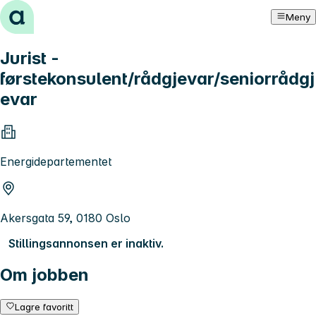
Hopp til innhold
Meny
Jurist -
førstekonsulent/rådgjevar/seniorrådgj
evar
Energidepartementet
Akersgata 59, 0180 Oslo
Stillingsannonsen er inaktiv.
Om jobben
Lagre favoritt