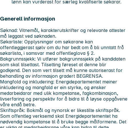
lønn kan vurderast for særleg kvalifiserte søkarar.
Generell informasjon
Søknad:
Vitnemål, karakterutskrifter og relevante attester
må leggast ved søknaden.
Søkarliste:
Opplysningar om søkarane kan
offentleggjerast sjølv om du har bedt om å bli unntatt frå
søkarlista, i samsvar med offentleglova § 2.
Bakgrunnssjekk:
Vi utfører bakgrunnssjekk på kandidaten
som skal tilsettast. Tilsetting føreset at denne blir
godkjend. Den som vert tilsett må kunne autoriserast for
behandling av informasjon gradert BEGRENSA.
Mangfold og inkludering:
Energidepartementet meiner
inkludering og mangfald er ein styrke, og ønsker
medarbeidarar med ulik kompetanse, fagkombinasjon,
livserfaring og perspektiv for å bidra til å løyse oppgåvene
våre endå betre.
Skriftspråk:
Bokmål og nynorsk er likestilte skriftspråk.
Som offentleg verksemd skal Energidepartementet ha
nødvendig kompetanse til å bruke begge målformene. Det
er viktig at medarbeidarane våre kan bidra til dette