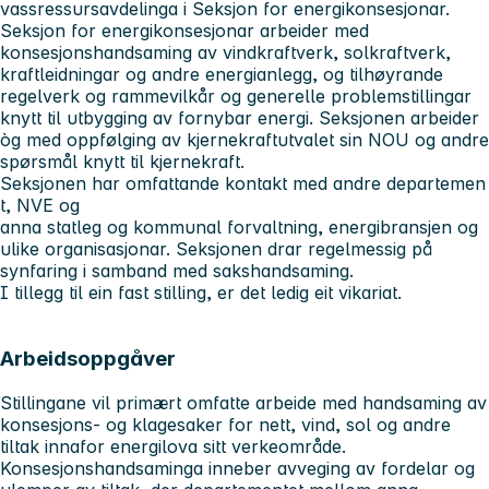
vassressursavdelinga i Seksjon for energikonsesjonar.
Seksjon for energikonsesjonar arbeider med
konsesjonshandsaming av vindkraftverk, solkraftverk,
kraftleidningar og andre energianlegg, og tilhøyrande
regelverk og rammevilkår og generelle problemstillingar
knytt til utbygging av fornybar energi. Seksjonen arbeider
òg med oppfølging av kjernekraftutvalet sin NOU og andre
spørsmål knytt til kjernekraft.
Seksjonen har omfattande kontakt med andre departemen
t, NVE og
anna statleg og kommunal forvaltning, energibransjen og
ulike organisasjonar. Seksjonen drar regelmessig på
synfaring i samband med sakshandsaming.
I tillegg til ein fast stilling, er det ledig eit vikariat.
Arbeidsoppgåver
Stillingane vil primært omfatte arbeide med handsaming av
konsesjons- og klagesaker for nett, vind, sol og andre
tiltak innafor energilova sitt verkeområde.
Konsesjonshandsaminga inneber avveging av fordelar og