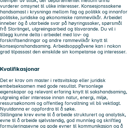
ulemper av tiltak, der departementet mellom anna
vurderer omsynet til ulike interesser. Konsesjonssakene
handsamast i krysninga mellom fag og politikk og innanfor
politiske, juridiske og økonomiske rammevilkår. Arbeidet
inneber òg å utarbeide svar på høyringssaker, spørsmål
frå Stortinget, utgreiingsarbeid og tilsvarande. Du vil i
tillegg kunne delta i arbeidet med lov- og
forskriftsendringar og andre rammevilkår knytt til
konsesjonshandsaming. Arbeidsoppgåvene kan i nokon
grad tilpassast den einskilde sin kompetanse og interesser.
Kvalifikasjonar
Det er krav om master i rettsvitskap eller juridisk
embetseksamen med gode resultat. Personlege
eigenskapar og relevant erfaring knytt til sakshandsaming,
utgreiing eller interesse innan natur, energi, miljø,
ressursøkonomi og offentleg forvaltning vil bli vektlagt.
Nyutdanna er oppfordra til å søke.
Stillingane krev evne til å arbeide strukturert og analytisk,
evne til å arbeide sjølvstendig, god munnleg og skriftleg
formuleringsevne og gode evner til kommunikasjon og å