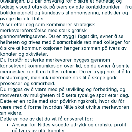
utviklingen. Du blir ansvarlig for å sikre et helhetlig og
tydelig visuelt uttrykk på tvers av alle kontaktpunkter – fra
butikkmateriell og kundeavis til annonsering, nettsider og
øvrige digitale flater.
Vi ser etter deg som kombinerer
strategisk
merkevareforståelse
med
sterk grafisk
gjennomføringsevne
. Du er trygg i faget ditt, evner å se
helheten og trives med å samarbeide tett med kolleger for
å sikre at kommunikasjonen henger sammen på tvers av
kanaler og aktiviteter.
Du forstår at sterke merkevarer bygges gjennom
konsekvent kommunikasjon over tid, og du evner å samle
mennesker rundt en felles retning. Du er trygg nok til å ta
beslutninger, men inkluderende nok til å skape gode
prosesser og samarbeid.
Du trigges av å være med på utvikling og forbedring, og
motiveres av muligheten til å sette tydelige spor etter deg.
Dette er en rolle med stor påvirkningskraft, hvor du får
være med å forme hvordan Nille skal utvikle merkevaren
sin videre.
Dette er noe av det du vil få ansvaret for:
Ansvar for Nilles visuelle uttrykk og grafiske profil
på tvers av alle kanaler