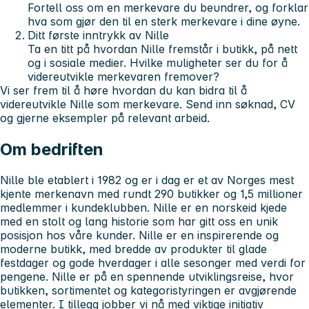
Fortell oss om en merkevare du beundrer, og forklar
hva som gjør den til en sterk merkevare i dine øyne.
Ditt første inntrykk av Nille
Ta en titt på hvordan Nille fremstår i butikk, på nett
og i sosiale medier. Hvilke muligheter ser du for å
videreutvikle merkevaren fremover?
Vi ser frem til å høre hvordan du kan bidra til å
videreutvikle Nille som merkevare. Send inn søknad, CV
og gjerne eksempler på relevant arbeid.
Om bedriften
Nille ble etablert i 1982 og er i dag er et av Norges mest
kjente merkenavn med rundt 290 butikker og 1,5 millioner
medlemmer i kundeklubben. Nille er en norskeid kjede
med en stolt og lang historie som har gitt oss en unik
posisjon hos våre kunder. Nille er en inspirerende og
moderne butikk, med bredde av produkter til glade
festdager og gode hverdager i alle sesonger med verdi for
pengene. Nille er på en spennende utviklingsreise, hvor
butikken, sortimentet og kategoristyringen er avgjørende
elementer. I tillegg jobber vi nå med viktige initiativ