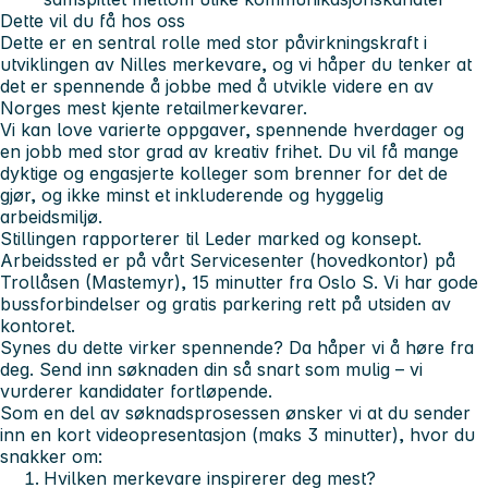
Dette vil du få hos oss
Dette er en
sentral rolle
med
stor påvirkningskraft
i
utviklingen av Nilles merkevare, og vi håper du tenker at
det er spennende å jobbe med å utvikle videre en av
Norges mest kjente retailmerkevarer.
Vi kan love
varierte oppgaver
,
spennende hverdager
og
en jobb med stor grad av kreativ frihet. Du vil få mange
dyktige og engasjerte kolleger
som brenner for det de
gjør, og ikke minst et
inkluderende og hyggelig
arbeidsmiljø
.
Stillingen rapporterer til Leder marked og konsept.
Arbeidssted er på vårt Servicesenter (hovedkontor) på
Trollåsen (Mastemyr), 15 minutter fra Oslo S. Vi har gode
bussforbindelser og gratis parkering rett på utsiden av
kontoret.
Synes du dette virker spennende?
Da håper vi å høre fra
deg. Send inn søknaden din så snart som mulig – vi
vurderer kandidater fortløpende.
Som en del av søknadsprosessen ønsker vi at du sender
inn en kort videopresentasjon (maks 3 minutter), hvor du
snakker om:
Hvilken merkevare inspirerer deg mest?