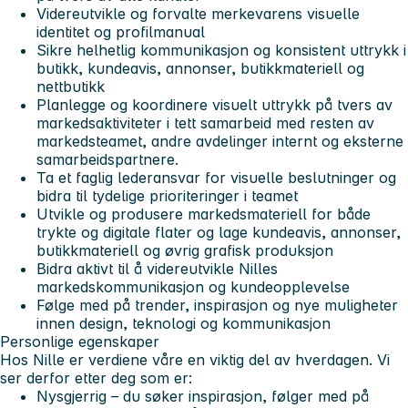
Videreutvikle og forvalte merkevarens visuelle
identitet og profilmanual
Sikre helhetlig kommunikasjon og konsistent uttrykk i
butikk, kundeavis, annonser, butikkmateriell og
nettbutikk
Planlegge og koordinere visuelt uttrykk på tvers av
markedsaktiviteter i tett samarbeid med resten av
markedsteamet, andre avdelinger internt og eksterne
samarbeidspartnere.
Ta et faglig lederansvar for visuelle beslutninger og
bidra til tydelige prioriteringer i teamet
Utvikle og produsere markedsmateriell for både
trykte og digitale flater og lage kundeavis, annonser,
butikkmateriell og øvrig grafisk produksjon
Bidra aktivt til å videreutvikle Nilles
markedskommunikasjon og kundeopplevelse
Følge med på trender, inspirasjon og nye muligheter
innen design, teknologi og kommunikasjon
Personlige egenskaper
Hos Nille er verdiene våre en viktig del av hverdagen. Vi
ser derfor etter deg som er:
Nysgjerrig
– du søker inspirasjon, følger med på