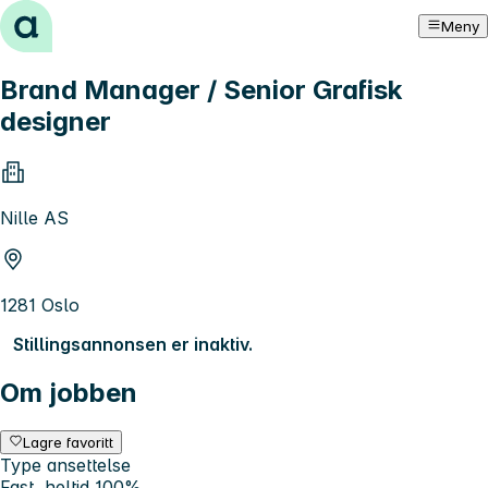
Hopp til innhold
Meny
Brand Manager / Senior Grafisk
designer
Nille AS
1281 Oslo
Stillingsannonsen er inaktiv.
Om jobben
Lagre favoritt
Type ansettelse
Fast, heltid 100%