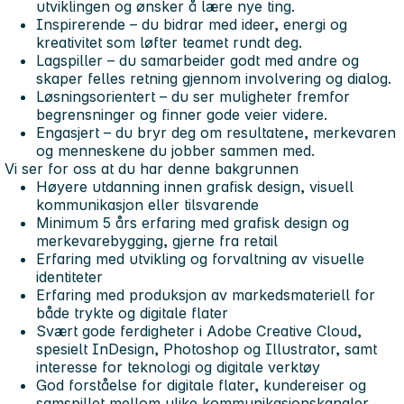
utviklingen og ønsker å lære nye ting.
Inspirerende
– du bidrar med ideer, energi og
kreativitet som løfter teamet rundt deg.
Lagspiller
– du samarbeider godt med andre og
skaper felles retning gjennom involvering og dialog.
Løsningsorientert
– du ser muligheter fremfor
begrensninger og finner gode veier videre.
Engasjert
– du bryr deg om resultatene, merkevaren
og menneskene du jobber sammen med.
Vi ser for oss at du har denne bakgrunnen
Høyere utdanning innen grafisk design, visuell
kommunikasjon eller tilsvarende
Minimum 5 års erfaring med grafisk design og
merkevarebygging, gjerne fra retail
Erfaring med utvikling og forvaltning av visuelle
identiteter
Erfaring med produksjon av markedsmateriell for
både trykte og digitale flater
Svært gode ferdigheter i Adobe Creative Cloud,
spesielt InDesign, Photoshop og Illustrator, samt
interesse for teknologi og digitale verktøy
God forståelse for digitale flater, kundereiser og
samspillet mellom ulike kommunikasjonskanaler