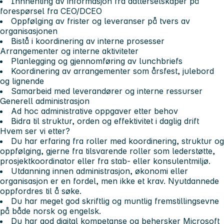
Innhenting av informasjon fra datterselskaper på
forespørsel fra CEO/DCEO
Oppfølging av frister og leveranser på tvers av
organisasjonen
Bistå i koordinering av interne prosesser
Arrangementer og interne aktiviteter
Planlegging og gjennomføring av lunchbriefs
Koordinering av arrangementer som årsfest, julebord
og lignende
Samarbeid med leverandører og interne ressurser
Generell administrasjon
Ad hoc administrative oppgaver etter behov
Bidra til struktur, orden og effektivitet i daglig drift
Hvem ser vi etter?
Du har erfaring fra roller med koordinering, struktur og
oppfølging, gjerne fra tilsvarende roller som lederstøtte,
prosjektkoordinator eller fra stab- eller konsulentmiljø.
Utdanning innen administrasjon, økonomi eller
organisasjon er en fordel, men ikke et krav. Nyutdannede
oppfordres til å søke.
Du har meget god skriftlig og muntlig fremstillingsevne
på både norsk og engelsk.
Du har god digital kompetanse og behersker Microsoft