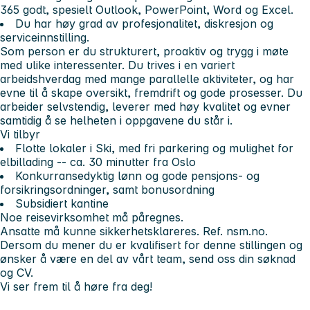
365 godt, spesielt Outlook, PowerPoint, Word og Excel.
Du har høy grad av profesjonalitet, diskresjon og
serviceinnstilling.
Som person er du strukturert, proaktiv og trygg i møte
med ulike interessenter. Du trives i en variert
arbeidshverdag med mange parallelle aktiviteter, og har
evne til å skape oversikt, fremdrift og gode prosesser. Du
arbeider selvstendig, leverer med høy kvalitet og evner
samtidig å se helheten i oppgavene du står i.
Vi tilbyr
Flotte lokaler i Ski, med fri parkering og mulighet for
elbillading -- ca. 30 minutter fra Oslo
Konkurransedyktig lønn og gode pensjons- og
forsikringsordninger, samt bonusordning
Subsidiert kantine
Noe reisevirksomhet må påregnes.
Ansatte må kunne sikkerhetsklareres. Ref. nsm.no.
Dersom du mener du er kvalifisert for denne stillingen og
ønsker å være en del av vårt team, send oss din søknad
og CV.
Vi ser frem til å høre fra deg!