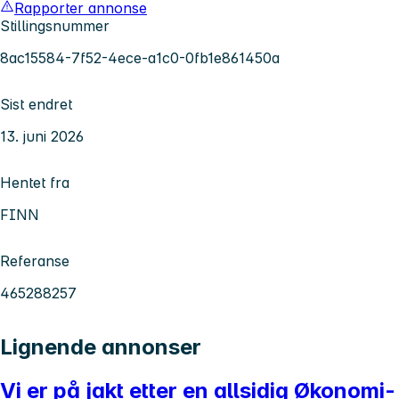
Rapporter annonse
Stillingsnummer
8ac15584-7f52-4ece-a1c0-0fb1e861450a
Sist endret
13. juni 2026
Hentet fra
FINN
Referanse
465288257
Lignende annonser
Vi er på jakt etter en allsidig Økonomi-