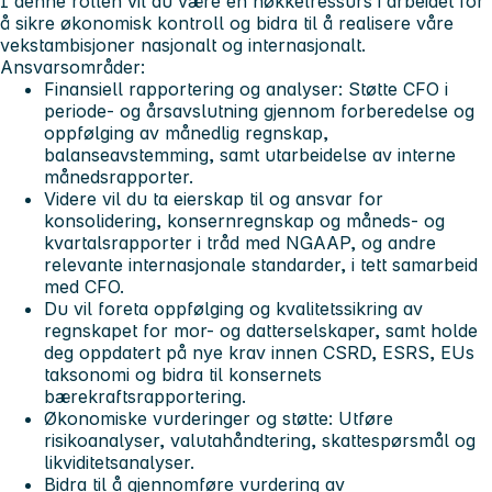
I denne rollen vil du være en nøkkelressurs i arbeidet for
å sikre økonomisk kontroll og bidra til å realisere våre
vekstambisjoner nasjonalt og internasjonalt.
Ansvarsområder:
Finansiell rapportering og analyser: Støtte CFO i
periode- og årsavslutning gjennom forberedelse og
oppfølging av månedlig regnskap,
balanseavstemming, samt utarbeidelse av interne
månedsrapporter.
Videre vil du ta eierskap til og ansvar for
konsolidering, konsernregnskap og måneds- og
kvartalsrapporter i tråd med NGAAP, og andre
relevante internasjonale standarder, i tett samarbeid
med CFO.
Du vil foreta oppfølging og kvalitetssikring av
regnskapet for mor- og datterselskaper, samt holde
deg oppdatert på nye krav innen CSRD, ESRS, EUs
taksonomi og bidra til konsernets
bærekraftsrapportering.
Økonomiske vurderinger og støtte: Utføre
risikoanalyser, valutahåndtering, skattespørsmål og
likviditetsanalyser.
Bidra til å gjennomføre vurdering av