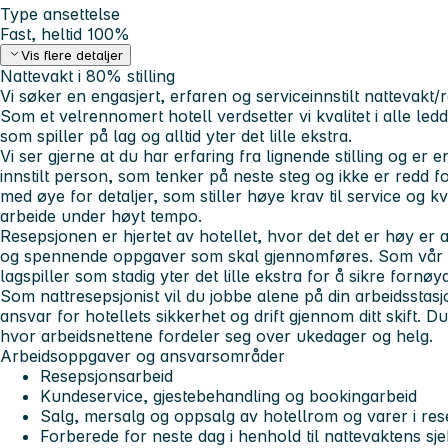
Type ansettelse
Fast, heltid 100%
Vis flere detaljer
Nattevakt i 80% stilling
Vi søker en engasjert, erfaren og serviceinnstilt nattevakt/r
Som et velrennomert hotell verdsetter vi kvalitet i alle ledd
som spiller på lag og alltid yter det lille ekstra.
Vi ser gjerne at du har erfaring fra lignende stilling og er e
innstilt person, som tenker på neste steg og ikke er redd f
med øye for detaljer, som stiller høye krav til service og kv
arbeide under høyt tempo.
Resepsjonen er hjertet av hotellet, hvor det det er høy er ak
og spennende oppgaver som skal gjennomføres. Som vår k
lagspiller som stadig yter det lille ekstra for å sikre fornøy
Som nattresepsjonist vil du jobbe alene på din arbeidsstas
ansvar for hotellets sikkerhet og drift gjennom ditt skift. D
hvor arbeidsnettene fordeler seg over ukedager og helg.
Arbeidsoppgaver og ansvarsområder
Resepsjonsarbeid
Kundeservice, gjestebehandling og bookingarbeid
Salg, mersalg og oppsalg av hotellrom og varer i re
Forberede for neste dag i henhold til nattevaktens sje