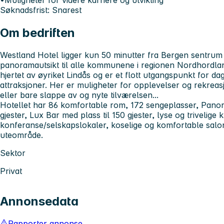
•Muligheter for videre karriere og utvikling
Søknadsfrist: Snarest
Om bedriften
Westland Hotel ligger kun 50 minutter fra Bergen sentrum
panoramautsikt til alle kommunene i regionen Nordhordland. H
hjertet av øyriket Lindås og er et flott utgangspunkt for d
attraksjoner. Her er muligheter for opplevelser og rekreas
eller bare slappe av og nyte tilværelsen...
Hotellet har 86 komfortable rom, 172 sengeplasser, Panor
gjester, Lux Bar med plass til 150 gjester, lyse og trivelige 
konferanse/selskapslokaler, koselige og komfortable salo
uteområde.
Sektor
Privat
Annonsedata
Rapporter annonse