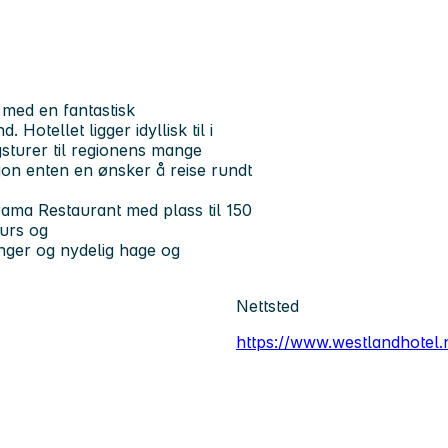
 med en fantastisk
otellet ligger idyllisk til i
agsturer til regionens mange
jon enten en ønsker å reise rundt
ama Restaurant med plass til 150
kurs og
nger og nydelig hage og
Nettsted
https://www.westlandhotel.