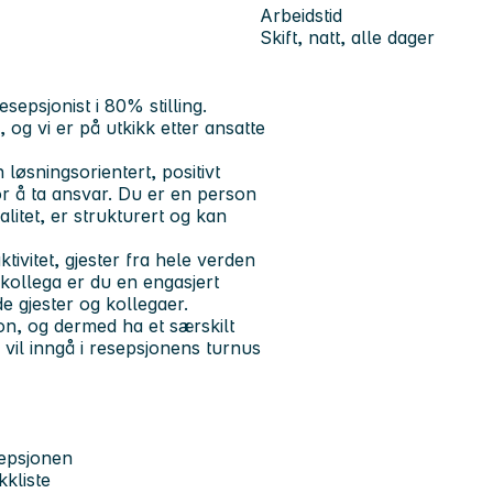
Arbeidstid
Skift, natt, alle dager
esepsjonist i 80% stilling.
, og vi er på utkikk etter ansatte
n løsningsorientert, positivt
or å ta ansvar. Du er en person
alitet, er strukturert og kan
tivitet, gjester fra hele verden
ollega er du en engasjert
de gjester og kollegaer.
jon, og dermed ha et særskilt
u vil inngå i resepsjonens turnus
sepsjonen
kkliste