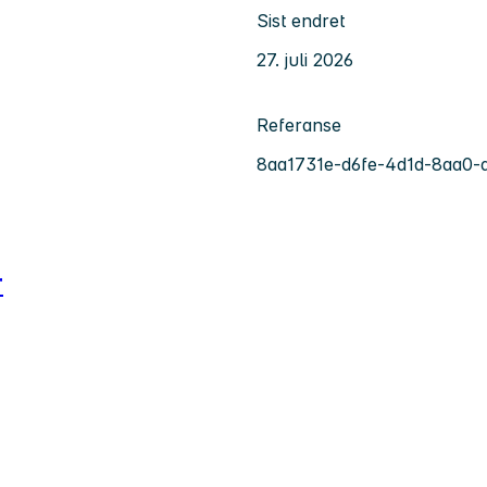
Sist endret
27. juli 2026
Referanse
8aa1731e-d6fe-4d1d-8aa0-
r