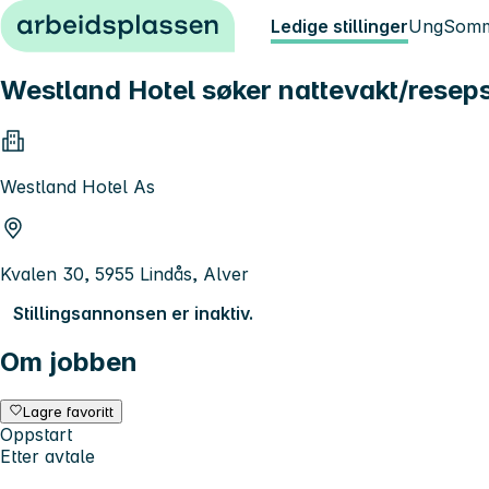
Hopp til innhold
Ledige stillinger
Ung
Somm
Westland Hotel søker nattevakt/resepsj
Westland Hotel As
Kvalen 30, 5955 Lindås, Alver
Stillingsannonsen er inaktiv.
Om jobben
Lagre favoritt
Oppstart
Etter avtale