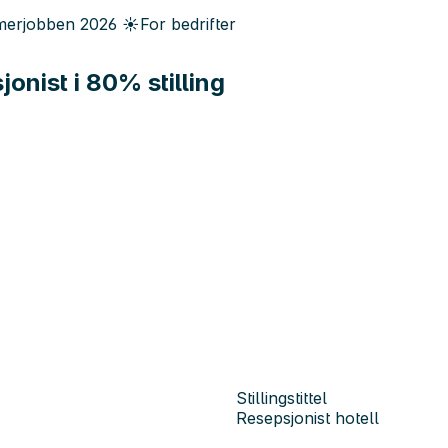
erjobben
2026
☀️
For bedrifter
onist i 80% stilling
Stillingstittel
Resepsjonist hotell