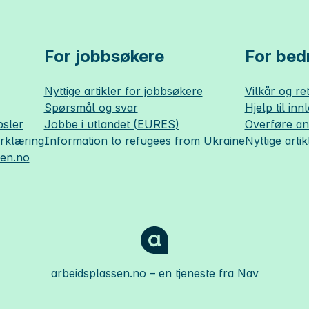
For jobbsøkere
For bedr
Nyttige artikler for jobbsøkere
Vilkår og ret
Spørsmål og svar
Hjelp til inn
sler
Jobbe i utlandet (EURES)
Overføre a
erklæring
Information to refugees from Ukraine
Nyttige artik
sen.no
arbeidsplassen.no
– en tjeneste fra Nav