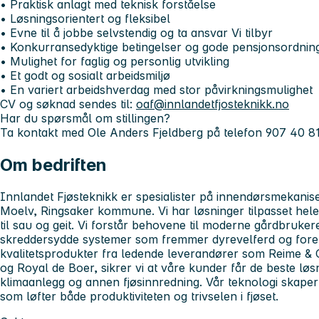
• Praktisk anlagt med teknisk forståelse
• Løsningsorientert og fleksibel
• Evne til å jobbe selvstendig og ta ansvar Vi tilbyr
• Konkurransedyktige betingelser og gode pensjonsordnin
• Mulighet for faglig og personlig utvikling
• Et godt og sosialt arbeidsmiljø
• En variert arbeidshverdag med stor påvirkningsmulighet
CV og søknad sendes til:
oaf@innlandetfjosteknikk.no
Har du spørsmål om stillingen?
Ta kontakt med Ole Anders Fjeldberg på telefon 907 40 81
Om bedriften
Innlandet Fjøsteknikk er spesialister på innendørsmekaniser
Moelv, Ringsaker kommune. Vi har løsninger tilpasset hele 
til sau og geit. Vi forstår behovene til moderne gårdbrukere
skreddersydde systemer som fremmer dyrevelferd og fore
kvalitetsprodukter fra ledende leverandører som Reime & Co
og Royal de Boer, sikrer vi at våre kunder får de beste lø
klimaanlegg og annen fjøsinnredning. Vår teknologi skaper
som løfter både produktiviteten og trivselen i fjøset.