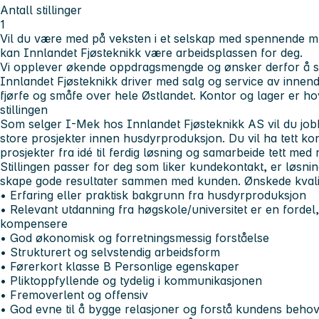
Antall stillinger
1
Vil du være med på veksten i et selskap med spennende mul
kan Innlandet Fjøsteknikk være arbeidsplassen for deg.
Vi opplever økende oppdragsmengde og ønsker derfor å st
Innlandet Fjøsteknikk driver med salg og service av innendø
fjørfe og småfe over hele Østlandet. Kontor og lager er ho
stillingen
Som selger I-Mek hos Innlandet Fjøsteknikk AS vil du jo
store prosjekter innen husdyrproduksjon. Du vil ha tett ko
prosjekter fra idé til ferdig løsning og samarbeide tett med
Stillingen passer for deg som liker kundekontakt, er løsni
skape gode resultater sammen med kunden. Ønskede kvali
• Erfaring eller praktisk bakgrunn fra husdyrproduksjon
• Relevant utdanning fra høgskole/universitet er en fordel
kompensere
• God økonomisk og forretningsmessig forståelse
• Strukturert og selvstendig arbeidsform
• Førerkort klasse B Personlige egenskaper
• Pliktoppfyllende og tydelig i kommunikasjonen
• Fremoverlent og offensiv
• God evne til å bygge relasjoner og forstå kundens beho