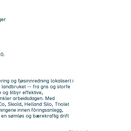
ger
0.
ing og fjøsinnredning lokalisert i
landbruket -- fra gris og storfe
 og tilbyr effektive,
nkler arbeidsdagen. Med
, Skiold, Helland Silo, Triolet
sningene innen fôringsanlegg,
 en sømløs og bærekraftig drift