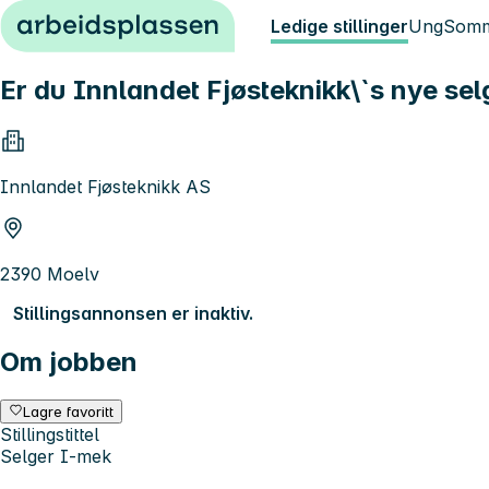
Hopp til innhold
Ledige stillinger
Ung
Somm
Er du Innlandet Fjøsteknikk\`s nye sel
Innlandet Fjøsteknikk AS
2390 Moelv
Stillingsannonsen er inaktiv.
Om jobben
Lagre favoritt
Stillingstittel
Selger I-mek