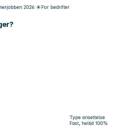
erjobben
2026
☀️
For bedrifter
ger?
Type ansettelse
Fast, heltid 100%