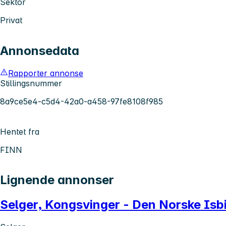
Sektor
Privat
Annonsedata
Rapporter annonse
Stillingsnummer
8a9ce5e4-c5d4-42a0-a458-97fe8108f985
Hentet fra
FINN
Lignende annonser
Selger, Kongsvinger - Den Norske Isb