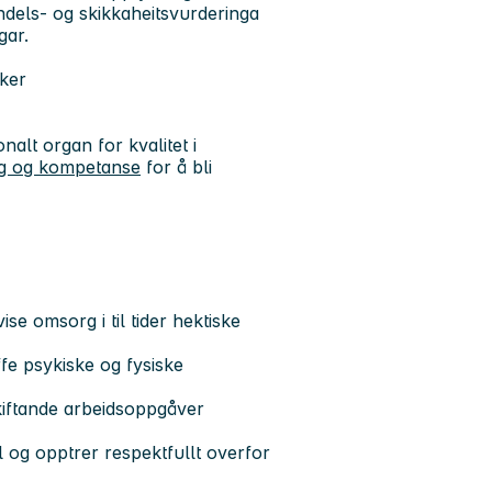
vandels- og skikkaheitsvurderinga
gar.
rker
alt organ for kvalitet i
ng og kompetanse
for å bli
e omsorg i til tider hektiske
ffe psykiske og fysiske
 skiftande arbeidsoppgåver
ll og opptrer respektfullt overfor