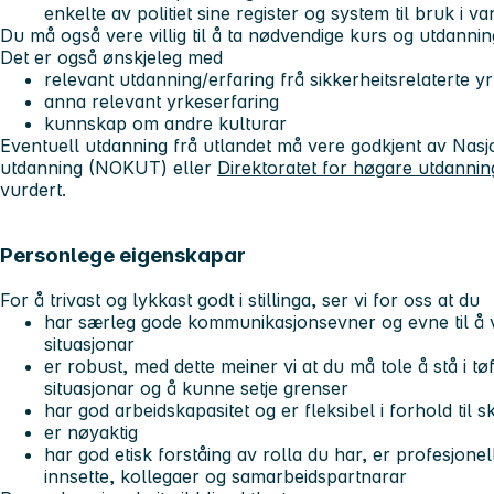
enkelte av politiet sine register og system til bruk i 
Du må også vere villig til å ta nødvendige kurs og utdannin
Det er også ønskjeleg med
relevant utdanning/erfaring frå sikkerheitsrelaterte y
anna relevant yrkeserfaring
kunnskap om andre kulturar
Eventuell utdanning frå utlandet må vere godkjent av Nasjon
utdanning (NOKUT) eller
Direktoratet for høgare utdanni
vurdert.
Personlege eigenskapar
For å trivast og lykkast godt i stillinga, ser vi for oss at du
har særleg gode kommunikasjonsevner og evne til å vis
situasjonar
er robust, med dette meiner vi at du må tole å stå i tø
situasjonar og å kunne setje grenser
har god arbeidskapasitet og er fleksibel i forhold til
er nøyaktig
har god etisk forståing av rolla du har, er profesjone
innsette, kollegaer og samarbeidspartnarar