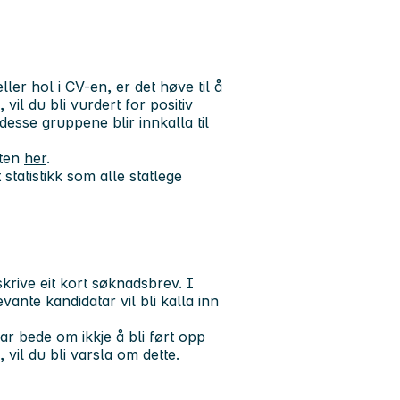
er hol i CV-en, er det høve til å
 vil du bli vurdert for positiv
desse gruppene blir innkalla til
aten
her
.
statistikk som alle statlege
krive eit kort søknadsbrev. I
vante kandidatar vil bli kalla inn
r bede om ikkje å bli ført opp
 vil du bli varsla om dette.