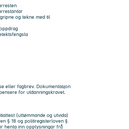
iarresten
arrestantar
ågripne og tekne med til
rtoppdrag
etektsfengsla
e eller fagbrev.
Dokumentasjon
pensere for utdanningskravet.
olitiattest (uttømmande og utvida)
ven § 18 og politiregisterloven §
ir henta inn opplysningar frå