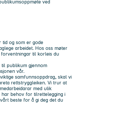
d publikumsoppmøte ved
r tid og som er gode
daglege arbeidet. Hos oss møter
 forventningar til korleis du
t til publikum gjennom
sjonen vår.
tt viktige samfunnsoppdrag, skal vi
eta rettstryggleiken. Vi trur at
r medarbeidarar med ulik
ar behov for tilrettelegging i
vårt beste for å gi deg det du