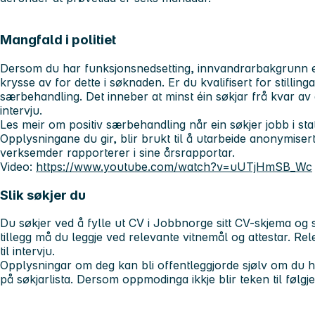
Mangfald i politiet
Dersom du har funksjonsnedsetting, innvandrarbakgrunn ell
krysse av for dette i søknaden. Er du kvalifisert for stillinga,
særbehandling. Det inneber at minst éin søkjar frå kvar av 
intervju.
Les meir om positiv særbehandling når ein søkjer jobb i st
Opplysningane du gir, blir brukt til å utarbeide anonymisert 
verksemder rapporterer i sine årsrapportar.
Video:
https://www.youtube.com/watch?v=uUTjHmSB_Wc
Slik søkjer du
Du søkjer ved å fylle ut CV i Jobbnorge sitt CV-skjema og s
tillegg må du leggje ved relevante vitnemål og attestar. Rele
til intervju.
Opplysningar om deg kan bli offentleggjorde sjølv om du ha
på søkjarlista. Dersom oppmodinga ikkje blir teken til følgje,