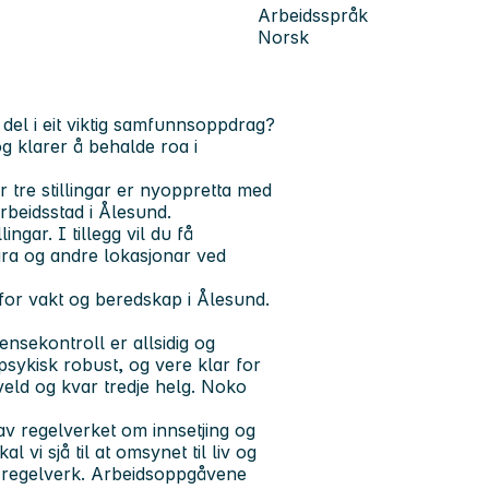
Arbeidsspråk
Norsk
 del i eit viktig samfunnsoppdrag?
g klarer å behalde roa i
er tre stillingar er nyoppretta med
arbeidsstad i Ålesund.
ngar. I tillegg vil du få
gra og andre lokasjonar ved
n for vakt og beredskap i Ålesund.
nsekontroll er allsidig og
psykisk robust, og vere klar for
veld og kvar tredje helg. Noko
av regelverket om innsetjing og
l vi sjå til at omsynet til liv og
e regelverk. Arbeidsoppgåvene