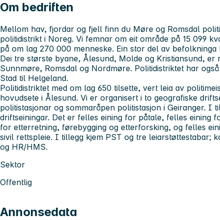
Om bedriften
Mellom hav, fjordar og fjell finn du Møre og Romsdal politid
politidistrikt i Noreg. Vi femnar om eit område på 15 099 k
på om lag 270 000 menneske. Ein stor del av befolkninga 
Dei tre største byane, Ålesund, Molde og Kristiansund, er 
Sunnmøre, Romsdal og Nordmøre. Politidistriktet har også
Stad til Helgeland.
Politidistriktet med om lag 650 tilsette, vert leia av politi
hovudsete i Ålesund. Vi er organisert i to geografiske drift
politistasjonar og sommaråpen politistasjon i Geiranger. I ti
driftseiningar. Det er felles eining for påtale, felles eining 
for etterretning, førebygging og etterforsking, og felles ein
sivil rettspleie. I tillegg kjem PST og tre leiarstøttestaba
og HR/HMS.
Sektor
Offentlig
Annonsedata