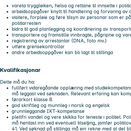
vareta tryggleiken, helsa og rettane til innsette i polit
arbeidsoppgåver knytt til handtering og forvaring av 
visitere, forpleie og føre tilsyn av personar som er p
politiarresten
bidra til god planlegging og koordinering av transpo
transportere og framstille innbragte, pågripne og var
registrering av arrestantar (DNA, foto mv.)
utføre grensekontrollar
andre arbeidsoppgåver kan bli lagt til stillinga
Kvalifikasjonar
Dette må du ha:
fullført vidaregåande opplæring med studiekompetans
må leggast ved søknaden. Relevant erfaring kan kom
førarkort klasse B
god skriftleg og munnleg i norsk og engelsk
grunnleggande IKT-kompetanse
plettfri vandel og vere skikka for teneste i politiet. P
må hentast inn ved eventuell tilsetjing, jamfør politilo
41. Ved søknad på stillinga må ein rekne med at det bl