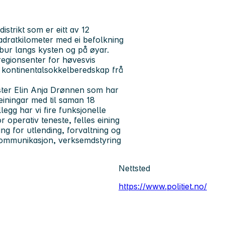
istrikt som er eitt av 12
vadratkilometer med ei befolkning
bur langs kysten og på øyar.
regionsenter for høvesvis
 kontinentalsokkelberedskap frå
meister Elin Anja Drønnen som har
seiningar med til saman 18
llegg har vi fire funksjonelle
for operativ teneste, felles eining
ing for utlending, forvaltning og
r; kommunikasjon, verksemdstyring
Nettsted
https://www.politiet.no/