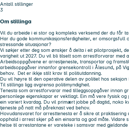
Antall stillinger
3
Om stillinga
Vil du arbeide i ei stor og kompleks verksemd der du får ta
Har du gode kommunikasjonsferdigheiter, er omsorgsfull o
stressande situasjonar?
Vi søkjer etter deg som ønskjer å delta i eit pilotprosjekt, d
varigheit ut 2027. Du vil bli tilsett som arrestforvarar med 
Arbeidsoppgåvene er arrestjeneste, transportar og framstilli
arbeidsoppgåver innanfor grensekontroll i Ålesund, på Vi
behov. Det er ikkje stilt krav til politiutdanning.
Du vil høyre til den operative delen av politiet hos seksjo
Til stillinga ligg avgrensa politimyndigheit.
Tenesta som arrestforvarar med tilleggsoppgåver innan gre
personlege eigenskapar er vektlagt. Ein må vere fysisk og 
ein variert kvardag. Du vil primært jobbe på dagtid, noko k
tjeneste på natt må påreknast ved behov.
Hovudansvaret for arresttenesta er å sikre at praktisering 
opphald i arrest skjer på ein einsarta og god måte. Vidare ska
helse til arrestantane er vareteke i samsvar med gjeldand