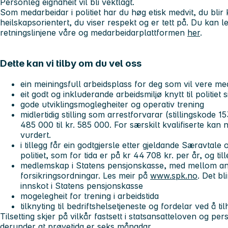
Personleg eignaheit vil bli vektlagt.
Som medarbeidar i politiet har du høg etisk medvit, du blir
heilskapsorientert, du viser respekt og er tett på. Du kan l
retningslinjene våre og medarbeidarplattformen
her
.
Dette kan vi tilby om du vel oss
ein meiningsfull arbeidsplass for deg som vil vere med
eit godt og inkluderande arbeidsmiljø knytt til politiet 
gode utviklingsmoglegheiter og operativ trening
midlertidig stilling som arrestforvarar (stillingskode 1
485 000 til kr. 585 000. For særskilt kvalifiserte kan
vurdert.
i tillegg får ein godtgjersle etter gjeldande Særavtal
politiet, som for tida er på kr 44 708 kr. per år, og ti
medlemskap i Statens pensjonskasse, med mellom a
forsikringsordningar. Les meir på
www.spk.no
. Det bl
innskot i Statens pensjonskasse
mogelegheit for trening i arbeidstida
tilknyting til bedriftshelsetjeneste og fordelar ved å ti
Tilsetting skjer på vilkår fastsett i statsansatteloven og per
derunder at prøvetida er seks månadar.