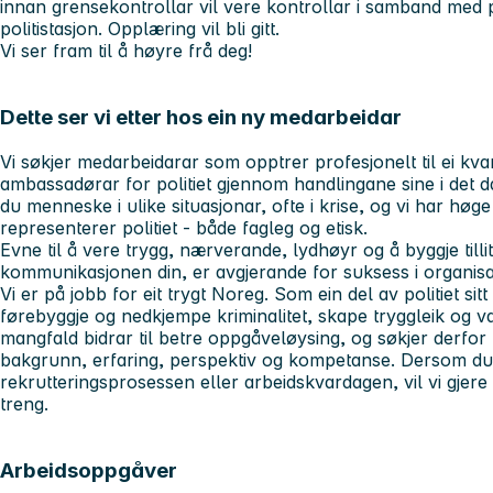
innan grensekontrollar vil vere kontrollar i samband me
politistasjon. Opplæring vil bli gitt.
Vi ser fram til å høyre frå deg!
Dette ser vi etter hos ein ny medarbeidar
Vi søkjer medarbeidarar som opptrer profesjonelt til ei kva
ambassadørar for politiet gjennom handlingane sine i det 
du menneske i ulike situasjonar, ofte i krise, og vi har høge
representerer politiet - både fagleg og etisk.
Evne til å vere trygg, nærverande, lydhøyr og å byggje tilli
kommunikasjonen din, er avgjerande for suksess i organisa
Vi er på jobb for eit trygt Noreg. Som ein del av politiet si
førebyggje og nedkjempe kriminalitet, skape tryggleik og var
mangfald bidrar til betre oppgåveløysing, og søkjer derfo
bakgrunn, erfaring, perspektiv og kompetanse. Dersom du h
rekrutteringsprosessen eller arbeidskvardagen, vil vi gjere 
treng.
Arbeidsoppgåver