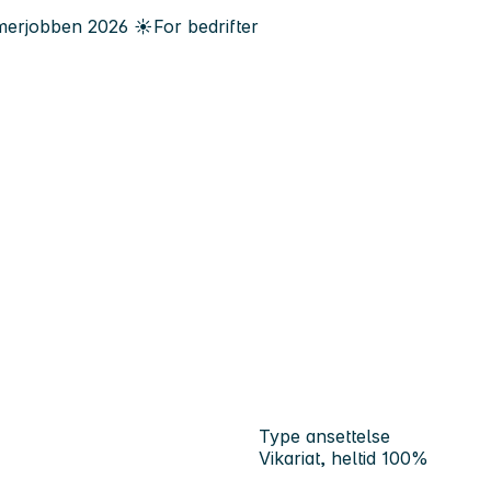
erjobben
2026
☀️
For bedrifter
Type ansettelse
Vikariat, heltid 100%