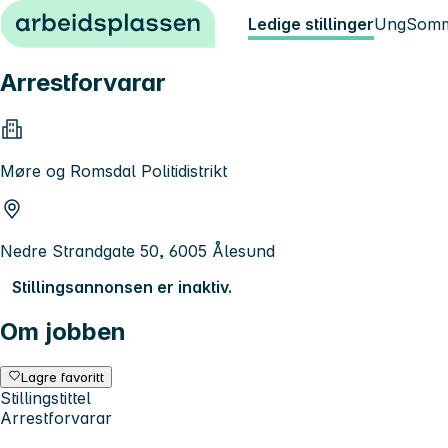
Hopp til innhold
Ledige stillinger
Ung
Somm
Arrestforvarar
Møre og Romsdal Politidistrikt
Nedre Strandgate 50, 6005 Ålesund
Stillingsannonsen er inaktiv.
Om jobben
Lagre favoritt
Stillingstittel
Arrestforvarar