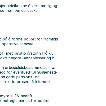
 kjenneteikna av å vere modig og
ese meir om dei etiske
 på å forme politiet for framtida
si operative tjeneste
531) med brutto årslønn frå kr.
 noko høgare lønnsplassering bli
e om arbeidstidsbestemmelser for
llegg for eventuell turnustjeneste
nna gode pensjons- og
ir trekt to prosent frå løna til
lhøyre ei IA-bedrift
sonalreglementet for politiet,