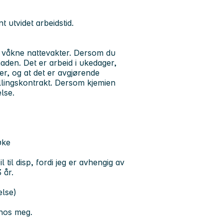
t utvidet arbeidstid.
 våkne nattevakter. Dersom du
naden. Det er arbeid i ukedager,
ter, og at det er avgjørende
allingskontrakt. Dersom kjemien
else.
øke
til disp, fordi jeg er avhengig av
 år.
else)
 hos meg.