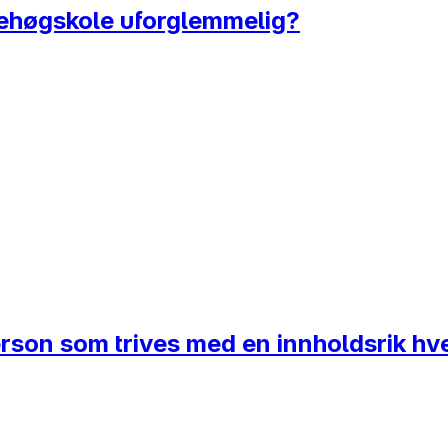
olkehøgskole uforglemmelig?
 person som trives med en innholdsrik h