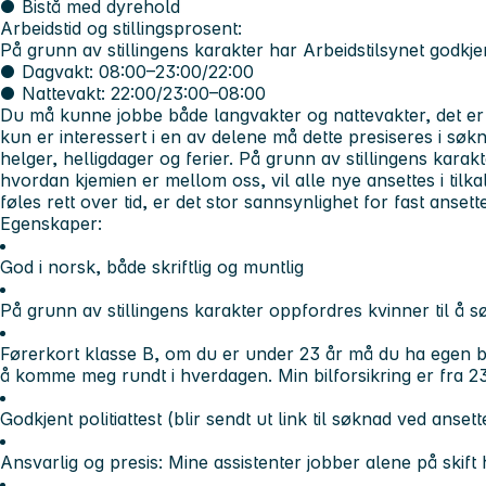
● Bistå med dyrehold
Arbeidstid og stillingsprosent:
På grunn av stillingens karakter har Arbeidstilsynet godkjen
● Dagvakt: 08:00–23:00/22:00
● Nattevakt: 22:00/23:00–08:00
Du må kunne jobbe både langvakter og nattevakter, det er
kun er interessert i en av delene må dette presiseres i søk
helger, helligdager og ferier. På grunn av stillingens karak
hvordan kjemien er mellom oss, vil alle nye ansettes i tilk
føles rett over tid, er det stor sannsynlighet for fast ansett
Egenskaper:
God i norsk, både skriftlig og muntlig
På grunn av stillingens karakter oppfordres kvinner til å s
Førerkort klasse B, om du er under 23 år må du ha egen bil 
å komme meg rundt i hverdagen. Min bilforsikring er fra 23
Godkjent politiattest (blir sendt ut link til søknad ved ansett
Ansvarlig og presis: Mine assistenter jobber alene på skift