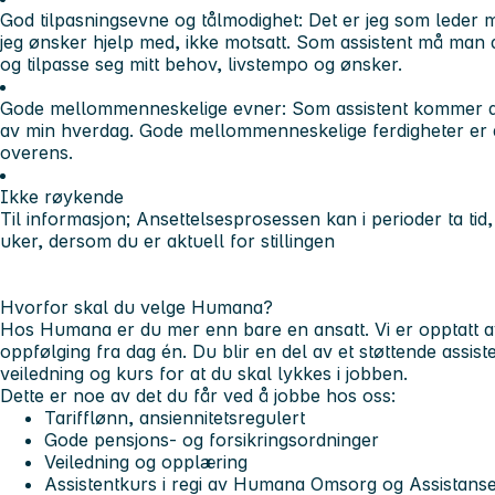
God tilpasningsevne og tålmodighet: Det er jeg som leder m
jeg ønsker hjelp med, ikke motsatt. Som assistent må man de
og tilpasse seg mitt behov, livstempo og ønsker.
Gode mellommenneskelige evner: Som assistent kommer du
av min hverdag. Gode mellommenneskelige ferdigheter er 
overens.
Ikke røykende
Til informasjon;
Ansettelsesprosessen kan i perioder ta tid,
uker, dersom du er aktuell for stillingen
Hvorfor skal du velge Humana?
Hos Humana er du mer enn bare en ansatt. Vi er opptatt av 
oppfølging fra dag én. Du blir en del av et støttende
assist
veiledning og kurs for at du skal lykkes i jobben.
Dette er noe av det du får ved å jobbe hos oss:
Tarifflønn, ansiennitetsregulert
Gode pensjons- og forsikringsordninger
Veiledning og opplæring
Assistentkurs i regi av Humana Omsorg og Assistans