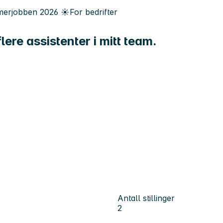
erjobben
2026
☀️
For bedrifter
lere assistenter i mitt team.
Antall stillinger
2