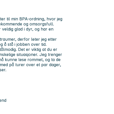
ter til min BPA-ordning, hvor jeg
øtekommende og omsorgsfull.
 veldig glad i dyr, og har en
raumer, derfor leter jeg etter
 å stå i jobben over tid.
lmodig. Det er viktig at du er
anskelige situasjoner. Jeg trenger
u må kunne lese rommet, og ta de
med på turer over et par dager,
ser.
rend