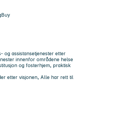
ogBuy
 og assistansetjenester etter
enester innenfor områdene helse
titusjon og fosterhjem, praktisk
r etter visjonen, Alle har rett til