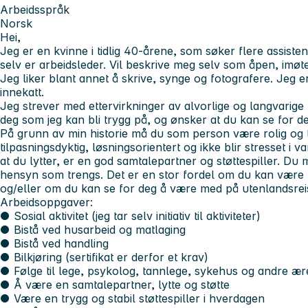
Arbeidsspråk
Norsk
Hei,
Jeg er en kvinne i tidlig 40-årene, som søker flere assisten
selv er arbeidsleder. Vil beskrive meg selv som åpen, im
Jeg liker blant annet å skrive, synge og fotografere. Jeg er
innekatt.
Jeg strever med ettervirkninger av alvorlige og langvarige t
deg som jeg kan bli trygg på, og ønsker at du kan se for deg
På grunn av min historie må du som person være rolig og tå
tilpasningsdyktig, løsningsorientert og ikke blir stresset i v
at du lytter, er en god samtalepartner og støttespiller. D
hensyn som trengs. Det er en stor fordel om du kan være 
og/eller om du kan se for deg å være med på utenlandsrei
Arbeidsoppgaver:
● Sosial aktivitet (jeg tar selv initiativ til aktiviteter)
● Bistå ved husarbeid og matlaging
● Bistå ved handling
● Bilkjøring (sertifikat er derfor et krav)
● Følge til lege, psykolog, tannlege, sykehus og andre æ
● Å være en samtalepartner, lytte og støtte
● Være en trygg og stabil støttespiller i hverdagen