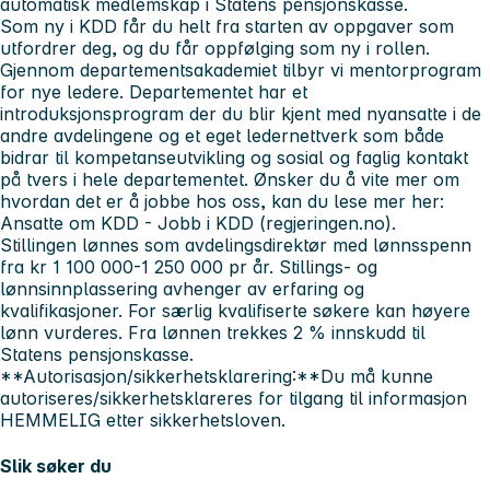
automatisk medlemskap i Statens pensjonskasse.
Som ny i KDD får du helt fra starten av oppgaver som
utfordrer deg, og du får oppfølging som ny i rollen.
Gjennom departementsakademiet tilbyr vi mentorprogram
for nye ledere. Departementet har et
introduksjonsprogram der du blir kjent med nyansatte i de
andre avdelingene og et eget ledernettverk som både
bidrar til kompetanseutvikling og sosial og faglig kontakt
på tvers i hele departementet. Ønsker du å vite mer om
hvordan det er å jobbe hos oss, kan du lese mer her:
Ansatte om KDD - Jobb i KDD (regjeringen.no).
Stillingen lønnes som avdelingsdirektør med lønnsspenn
fra kr 1 100 000-1 250 000 pr år. Stillings- og
lønnsinnplassering avhenger av erfaring og
kvalifikasjoner. For særlig kvalifiserte søkere kan høyere
lønn vurderes. Fra lønnen trekkes 2 % innskudd til
Statens pensjonskasse.
**Autorisasjon/sikkerhetsklarering:**Du må kunne
autoriseres/sikkerhetsklareres for tilgang til informasjon
HEMMELIG etter sikkerhetsloven.
Slik søker du