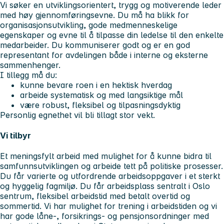
Vi søker en utviklingsorientert, trygg og motiverende leder
med høy gjennomføringsevne. Du må ha blikk for
organisasjonsutvikling, gode medmenneskelige
egenskaper og evne til å tilpasse din ledelse til den enkelte
medarbeider. Du kommuniserer godt og er en god
representant for avdelingen både i interne og eksterne
sammenhenger.
I tillegg må du:
kunne bevare roen i en hektisk hverdag
arbeide systematisk og med langsiktige mål
være robust, fleksibel og tilpasningsdyktig
Personlig egnethet vil bli tillagt stor vekt.
Vi tilbyr
Et meningsfylt arbeid med mulighet for å kunne bidra til
samfunnsutviklingen og arbeide tett på politiske prosesser.
Du får varierte og utfordrende arbeidsoppgaver i et sterkt
og hyggelig fagmiljø. Du får arbeidsplass sentralt i Oslo
sentrum, fleksibel arbeidstid med betalt overtid og
sommertid. Vi har mulighet for trening i arbeidstiden og vi
har gode låne-, forsikrings- og pensjonsordninger med