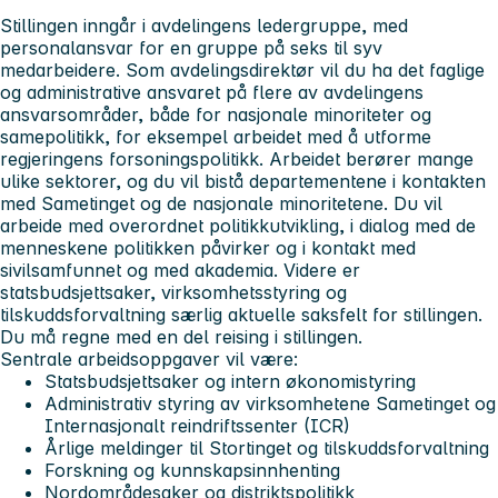
Stillingen inngår i avdelingens ledergruppe, med
personalansvar for en gruppe på seks til syv
medarbeidere. Som avdelingsdirektør vil du ha det faglige
og administrative ansvaret på flere av avdelingens
ansvarsområder, både for nasjonale minoriteter og
samepolitikk, for eksempel arbeidet med å utforme
regjeringens forsoningspolitikk. Arbeidet berører mange
ulike sektorer, og du vil bistå departementene i kontakten
med Sametinget og de nasjonale minoritetene. Du vil
arbeide med overordnet politikkutvikling, i dialog med de
menneskene politikken påvirker og i kontakt med
sivilsamfunnet og med akademia. Videre er
statsbudsjettsaker, virksomhetsstyring og
tilskuddsforvaltning særlig aktuelle saksfelt for stillingen.
Du må regne med en del reising i stillingen.
Sentrale arbeidsoppgaver vil være:
Statsbudsjettsaker og intern økonomistyring
Administrativ styring av virksomhetene Sametinget og
Internasjonalt reindriftssenter (ICR)
Årlige meldinger til Stortinget og tilskuddsforvaltning
Forskning og kunnskapsinnhenting
Nordområdesaker og distriktspolitikk