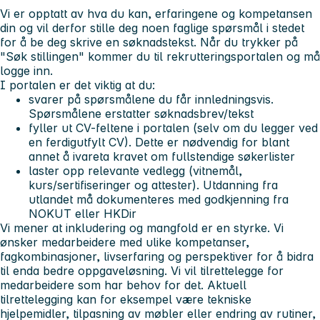
Vi er opptatt av hva du kan, erfaringene og kompetansen
din og vil derfor stille deg noen faglige spørsmål i stedet
for å be deg skrive en søknadstekst. Når du trykker på
"Søk stillingen" kommer du til rekrutteringsportalen og må
logge inn.
I portalen er det viktig at du:
svarer på spørsmålene du får innledningsvis.
Spørsmålene erstatter søknadsbrev/tekst
fyller ut CV-feltene i portalen (selv om du legger ved
en ferdigutfylt CV). Dette er nødvendig for blant
annet å ivareta kravet om fullstendige søkerlister
laster opp relevante vedlegg (vitnemål,
kurs/sertifiseringer og attester). Utdanning fra
utlandet må dokumenteres med godkjenning fra
NOKUT eller HKDir
Vi mener at inkludering og mangfold er en styrke. Vi
ønsker medarbeidere med ulike kompetanser,
fagkombinasjoner, livserfaring og perspektiver for å bidra
til enda bedre oppgaveløsning. Vi vil tilrettelegge for
medarbeidere som har behov for det. Aktuell
tilrettelegging kan for eksempel være tekniske
hjelpemidler, tilpasning av møbler eller endring av rutiner,