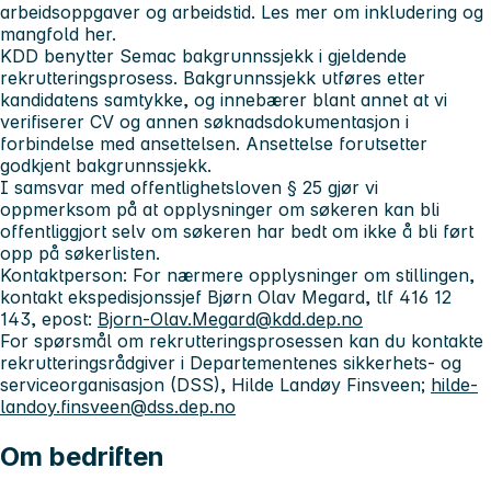
arbeidsoppgaver og arbeidstid. Les mer om inkludering og
mangfold her.
KDD benytter Semac bakgrunnssjekk i gjeldende
rekrutteringsprosess. Bakgrunnssjekk utføres etter
kandidatens samtykke, og innebærer blant annet at vi
verifiserer CV og annen søknadsdokumentasjon i
forbindelse med ansettelsen. Ansettelse forutsetter
godkjent bakgrunnssjekk.
I samsvar med offentlighetsloven § 25 gjør vi
oppmerksom på at opplysninger om søkeren kan bli
offentliggjort selv om søkeren har bedt om ikke å bli ført
opp på søkerlisten.
Kontaktperson: For nærmere opplysninger om stillingen,
kontakt ekspedisjonssjef Bjørn Olav Megard, tlf 416 12
143, epost:
Bjorn-Olav.Megard@kdd.dep.no
For spørsmål om rekrutteringsprosessen kan du kontakte
rekrutteringsrådgiver i Departementenes sikkerhets- og
serviceorganisasjon (DSS), Hilde Landøy Finsveen;
hilde-
landoy.finsveen@dss.dep.no
Om bedriften