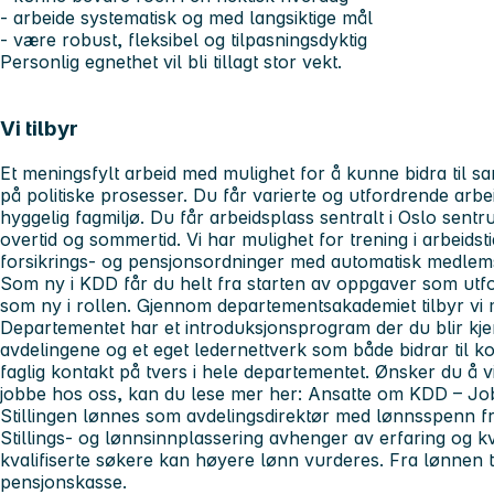
- arbeide systematisk og med langsiktige mål
- være robust, fleksibel og tilpasningsdyktig
Personlig egnethet vil bli tillagt stor vekt.
Vi tilbyr
Et meningsfylt arbeid med mulighet for å kunne bidra til s
på politiske prosesser. Du får varierte og utfordrende arbe
hyggelig fagmiljø. Du får arbeidsplass sentralt i Oslo sentr
overtid og sommertid. Vi har mulighet for trening i arbeidst
forsikrings- og pensjonsordninger med automatisk medlem
Som ny i KDD får du helt fra starten av oppgaver som utfo
som ny i rollen. Gjennom departementsakademiet tilbyr vi
Departementet har et introduksjonsprogram der du blir kje
avdelingene og et eget ledernettverk som både bidrar til k
faglig kontakt på tvers i hele departementet. Ønsker du å 
jobbe hos oss, kan du lese mer her: Ansatte om KDD – Job
Stillingen lønnes som avdelingsdirektør med lønnsspenn fr
Stillings- og lønnsinnplassering avhenger av erfaring og kva
kvalifiserte søkere kan høyere lønn vurderes. Fra lønnen t
pensjonskasse.