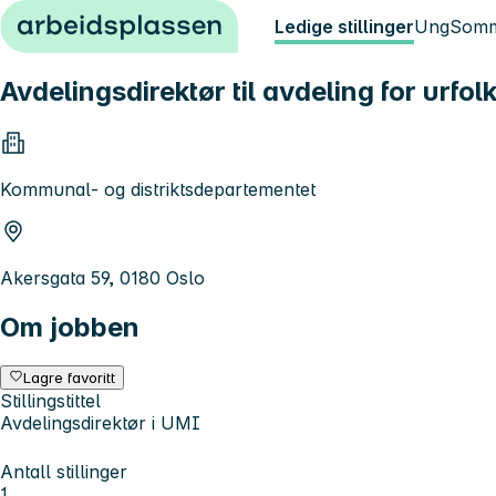
Hopp til innhold
Ledige stillinger
Ung
Somm
Avdelingsdirektør til avdeling for urfo
Kommunal- og distriktsdepartementet
Akersgata 59, 0180 Oslo
Om jobben
Lagre favoritt
Stillingstittel
Avdelingsdirektør i UMI
Antall stillinger
1