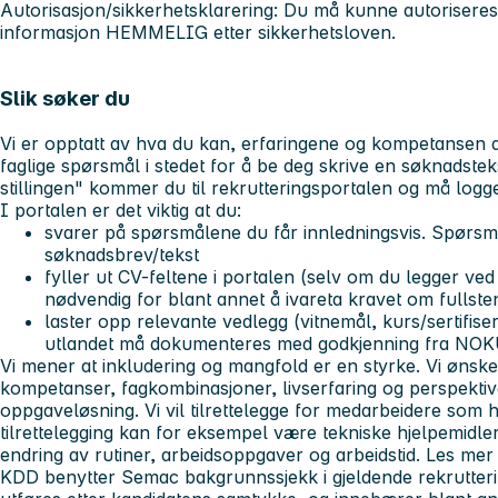
Autorisasjon/sikkerhetsklarering:
Du må kunne autoriseres/s
informasjon HEMMELIG etter sikkerhetsloven.
Slik søker du
Vi er opptatt av hva du kan, erfaringene og kompetansen di
faglige spørsmål i stedet for å be deg skrive en søknadste
stillingen" kommer du til rekrutteringsportalen og må logg
I portalen er det viktig at du:
svarer på spørsmålene du får innledningsvis. Spørsm
søknadsbrev/tekst
fyller ut CV-feltene i portalen (selv om du legger ved 
nødvendig for blant annet å ivareta kravet om fullsten
laster opp relevante vedlegg (vitnemål, kurs/sertifise
utlandet må dokumenteres med godkjenning fra NOK
Vi mener at inkludering og mangfold er en styrke. Vi ønsk
kompetanser, fagkombinasjoner, livserfaring og perspektive
oppgaveløsning. Vi vil tilrettelegge for medarbeidere som 
tilrettelegging kan for eksempel være tekniske hjelpemidler
endring av rutiner, arbeidsoppgaver og arbeidstid. Les me
KDD benytter Semac bakgrunnssjekk i gjeldende rekrutter