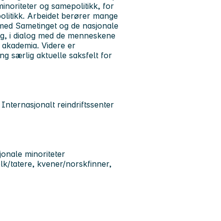
noriteter og samepolitikk, for
olitikk. Arbeidet berører mange
n med Sametinget og de nasjonale
ing, i dialog med de menneskene
 akademia. Videre er
ng særlig aktuelle saksfelt for
Internasjonalt reindriftssenter
sjonale minoriteter
lk/tatere, kvener/norskfinner,