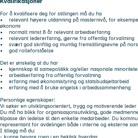
Kvalifikasjoner
For å kvalifisere deg for stillingen må du ha
• relevant høyere utdanning på masternivå, for eksempe
økonomi
• normalt minst 8 år relevant arbeidserfaring
• relevant ledererfaring, gjerne fra offentlig forvaltning
• svært god skriftlig og muntlig fremstillingsevne på nor
• god rolleforståelse
Det er ønskelig at du har
• kjennskap til samepolitikk og/eller nasjonale minoritete
• arbeidserfaring fra offentlig forvaltning
• erfaring med økonomistyring og statsbudsjettarbeid
• erfaring med å bruke engelsk i arbeidssammenheng
Personlige egenskaper:
Vi søker en utviklingsorientert, trygg og motiverende led
Du må ha blikk for organisasjonsutvikling, gode medmenne
tilpasse din ledelse til den enkelte medarbeider. Du kommu
representant for avdelingen både i interne og eksterne 
I tillegg må du:
- kunne bevare roen i en hektisk hverdag