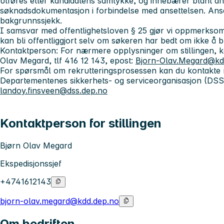
utføres etter kandidatens samtykke, og innebærer blant ann
søknadsdokumentasjon i forbindelse med ansettelsen. Anset
bakgrunnssjekk.
I samsvar med offentlighetsloven § 25 gjør vi oppmerkso
kan bli offentliggjort selv om søkeren har bedt om ikke å bl
Kontaktperson: For nærmere opplysninger om stillingen, ko
Olav Megard, tlf 416 12 143, epost:
Bjorn-Olav.Megard@kd
For spørsmål om rekrutteringsprosessen kan du kontakte r
Departementenes sikkerhets- og serviceorganisasjon (DSS
landoy.finsveen@dss.dep.no
Kontaktperson for stillingen
Bjørn Olav Megard
Ekspedisjonssjef
+4741612143
bjorn-olav.megard@kdd.dep.no
Om bedriften