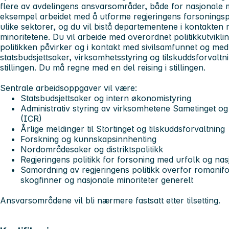
flere av avdelingens ansvarsområder, både for nasjonale mi
eksempel arbeidet med å utforme regjeringens forsoningsp
ulike sektorer, og du vil bistå departementene i kontakte
minoritetene. Du vil arbeide med overordnet politikkutvikl
politikken påvirker og i kontakt med sivilsamfunnet og med
statsbudsjettsaker, virksomhetsstyring og tilskuddsforvaltni
stillingen. Du må regne med en del reising i stillingen.
Sentrale arbeidsoppgaver vil være:
Statsbudsjettsaker og intern økonomistyring
Administrativ styring av virksomhetene Sametinget og 
(ICR)
Årlige meldinger til Stortinget og tilskuddsforvaltning
Forskning og kunnskapsinnhenting
Nordområdesaker og distriktspolitikk
Regjeringens politikk for forsoning med urfolk og na
Samordning av regjeringens politikk overfor romanifo
skogfinner og nasjonale minoriteter generelt
Ansvarsområdene vil bli nærmere fastsatt etter tilsetting.