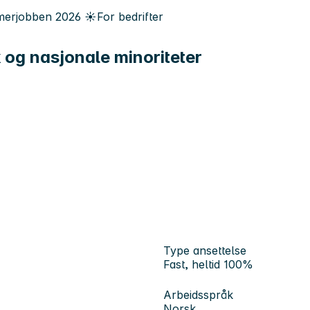
erjobben
2026
☀️
For bedrifter
lk og nasjonale minoriteter
Type ansettelse
Fast, heltid 100%
Arbeidsspråk
Norsk