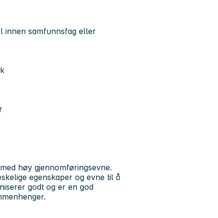
l innen samfunnsfag eller
sk
r
er med høy gjennomføringsevne.
skelige egenskaper og evne til å
niserer godt og er en god
sammenhenger.