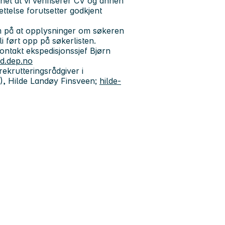
et at vi verifiserer CV og annen
telse forutsetter godkjent
m på at opplysninger om søkeren
i ført opp på søkerlisten.
ntakt ekspedisjonssjef Bjørn
d.dep.no
ekrutteringsrådgiver i
), Hilde Landøy Finsveen;
hilde-