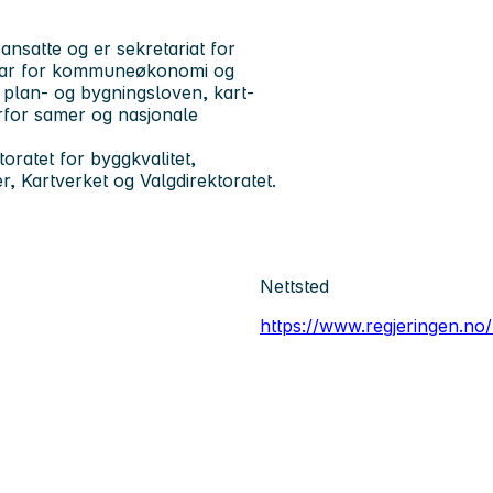
nsatte og er sekretariat for
svar for kommuneøkonomi og
k, plan- og bygningsloven, kart-
rfor samer og nasjonale
oratet for byggkvalitet,
r, Kartverket og Valgdirektoratet.
Nettsted
https://www.regjeringen.no