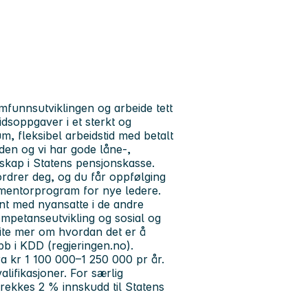
amfunnsutviklingen og arbeide tett
idsoppgaver i et sterkt og
um, fleksibel arbeidstid med betalt
iden og vi har gode låne-,
skap i Statens pensjonskasse.
rdrer deg, og du får oppfølging
 mentorprogram for nye ledere.
nt med nyansatte i de andre
ompetanseutvikling og sosial og
vite mer om hvordan det er å
b i KDD (regjeringen.no).
a kr 1 100 000–1 250 000 pr år.
lifikasjoner. For særlig
rekkes 2 % innskudd til Statens