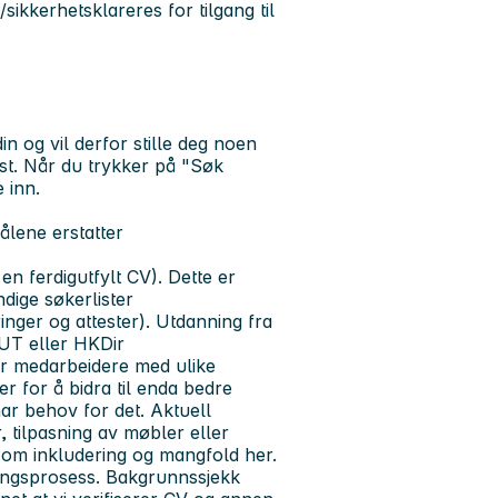
ikkerhetsklareres for tilgang til
n og vil derfor stille deg noen
kst. Når du trykker på "Søk
e inn.
ålene erstatter
en ferdigutfylt CV). Dette er
dige søkerlister
ringer og attester). Utdanning fra
UT eller HKDir
er medarbeidere med ulike
r for å bidra til enda bedre
har behov for det. Aktuell
, tilpasning av møbler eller
r om inkludering og mangfold her.
ingsprosess. Bakgrunnssjekk