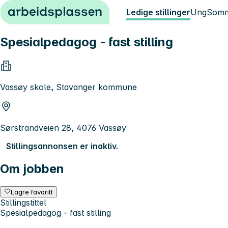
Hopp til innhold
Ledige stillinger
Ung
Somm
Spesialpedagog - fast stilling
Vassøy skole, Stavanger kommune
Sørstrandveien 28, 4076 Vassøy
Stillingsannonsen er inaktiv.
Om jobben
Lagre favoritt
Stillingstittel
Spesialpedagog - fast stilling