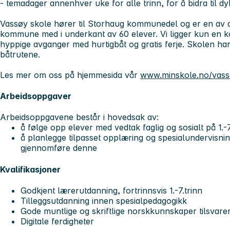
- temadager annenhver uke for alle trinn, for å bidra til d
Vassøy skole hører til Storhaug kommunedel og er en av d
kommune med i underkant av 60 elever. Vi ligger kun en ko
hyppige avganger med hurtigbåt og gratis ferje. Skolen har t
båtrutene.
Les mer om oss på hjemmesida vår
www.minskole.no/vas
Arbeidsoppgaver
Arbeidsoppgavene består i hovedsak av:
å følge opp elever med vedtak faglig og sosialt på 1.-7
å planlegge tilpasset opplæring og spesialundervisning
gjennomføre denne
Kvalifikasjoner
Godkjent lærerutdanning, fortrinnsvis 1.-7.trinn
Tilleggsutdanning innen spesialpedagogikk
Gode muntlige og skriftlige norskkunnskaper tilsvar
Digitale ferdigheter