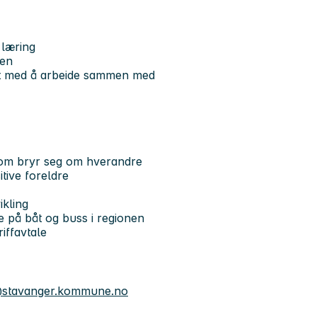
 læring
sen
odt med å arbeide sammen med
 som bryr seg om hverandre
tive foreldre
ikling
på båt og buss i regionen
riffavtale
d@stavanger.kommune.no