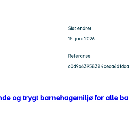
Sist endret
15. juni 2026
Referanse
c0d9a63958384ceaa6d1daa
nde og trygt barnehagemiljø for alle b