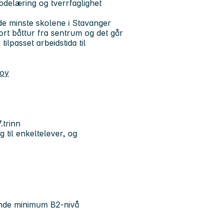
ybdelæring og tverrfaglighet
e minste skolene i Stavanger
rt båttur fra sentrum og det går
ilpasset arbeidstida til
soy
.trinn
 til enkeltelever, og
ende minimum B2-nivå