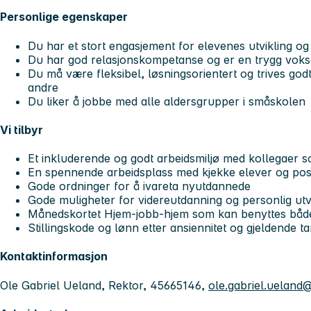
Personlige egenskaper
Du har et stort engasjement for elevenes utvikling og
Du har god relasjonskompetanse og er en trygg vok
Du må være fleksibel, løsningsorientert og trives g
andre
Du liker å jobbe med alle aldersgrupper i småskolen
Vi tilbyr
Et inkluderende og godt arbeidsmiljø med kollegaer
En spennende arbeidsplass med kjekke elever og posi
Gode ordninger for å ivareta nyutdannede
Gode muligheter for videreutdanning og personlig utv
Månedskortet Hjem-jobb-hjem som kan benyttes både 
Stillingskode og lønn etter ansiennitet og gjeldende ta
Kontaktinformasjon
Ole Gabriel Ueland, Rektor, 45665146,
ole.gabriel.uelan