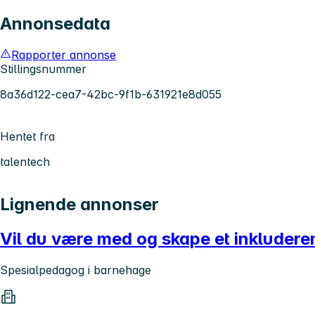
Annonsedata
Rapporter annonse
Stillingsnummer
8a36d122-cea7-42bc-9f1b-631921e8d055
Hentet fra
talentech
Lignende annonser
Vil du være med og skape et inkludere
Spesialpedagog i barnehage