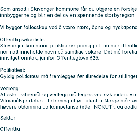
Som ansatt i Stavanger kommune får du utgjøre en forskj
innbyggerne og blir en del av en spennende storbyregion.
Vi bygger fellesskap ved å være nære, åpne og nyskapen
Offentlig søkerliste:
Stavanger kommune praktiserer prinsippet om meroffentlighe
normalt inneholde navn på samtlige søkere. Det må forelig
innvilget unntak, jamfør Offentleglova §25.
Politiattest:
Gyldig politiattest må fremlegges før tiltredelse for stilling
Vedlegg:
Attester, vitnemål og vedlegg må legges ved søknaden. Vi o
Vitnemålsportalen. Utdanning utført utenfor Norge må vær
høyere utdanning og kompetanse (eller NOKUT), og godk
Sektor
Offentlig