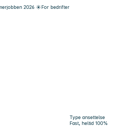
erjobben
2026
☀️
For bedrifter
Type ansettelse
Fast, heltid 100%