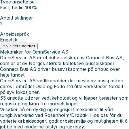
Type ansettelse
Fast, heltid 100%
Antall stillinger
1
Arbeidsspråk
Engelsk
Vis flere detaljer
Mekaniker for OmniService AS
OmniService AS er et datterselskap av Connect Bus AS,
som er et av Norges største kollektive busselskaper.
Connect Bus AS driver bussvirksomhet på anbud over
hele landet.
OmniService AS vedlikeholder det meste av bussparken
deres i området Oslo og Follo fra åtte verksteder fordelt
på syv lokasjoner.
33 ansatte utfører vedlikeholdet og vi kjøper tjenester som
regnskap og lønn fra morselskapet.
Vi søker nå en dyktig og engasjert mekaniker til vårt
tungbilverksted ved Rosenholm/Drøbak. Hos oss får du
varierte arbeidsdager, godt arbeidsmiljø og muligheten til å
jobbe med moderne utstyr og kjøretøy.