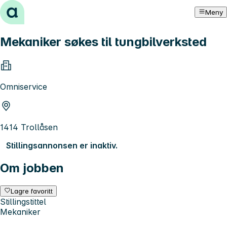
Hopp til innhold
Meny
Mekaniker søkes til tungbilverksted
Omniservice
1414 Trollåsen
Stillingsannonsen er inaktiv.
Om jobben
Lagre favoritt
Stillingstittel
Mekaniker