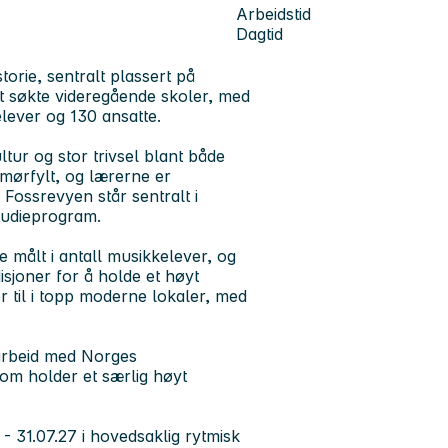
Arbeidstid
Dagtid
orie, sentralt plassert på
t søkte videregående skoler, med
elever og 130 ansatte.
tur og stor trivsel blant både
umørfylt, og lærerne er
Fossrevyen står sentralt i
studieprogram.
e målt i antall musikkelever, og
isjoner for å holde et høyt
r til i topp moderne lokaler, med
marbeid med Norges
som holder et særlig høyt
 - 31.07.27 i hovedsaklig rytmisk