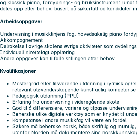
og klassisk piano, fordypnings- og bruksinstrument rundt 10
deles opp etter behov, basert på søkertall og kandidater m
Arbeidsoppgaver
Undervisning i musikklinjens fag, hovedsakelig piano ford
Akkompagnement
Deltakelse i øvrige skolens øvrige aktiviteter som avdeli
Individuell tilrettelagt opplæring
Andre oppgaver kan tilfalle stillingen etter behov
Kvalifikasjoner
Mastergrad eller tilsvarende utdanning i rytmisk og/el
relevant utøvende/skapende kunstfaglig kompetanse vi
Pedagogisk utdanning (PPU)
Erfaring fra undervisning i videregående skole
God til å differensiere, variere og tilpasse undervisni
Beherske ulike digitale verktøy som er knyttet til und
Kompetanse i andre musikkfag vil være en fordel
Søkere må beherske norsk, både skriftlig og muntlig
utenfor Norden må dokumentere sine norskkunnskap