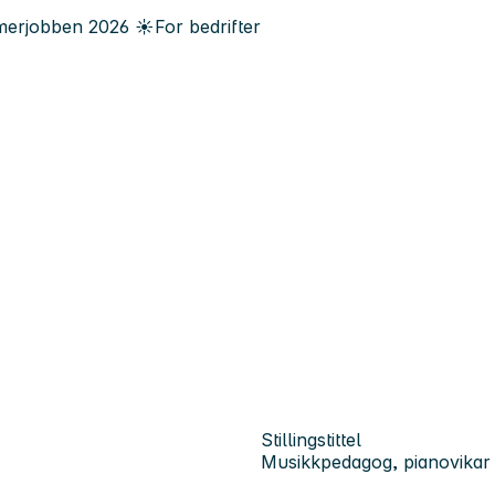
erjobben
2026
☀️
For bedrifter
Stillingstittel
Musikkpedagog, pianovikar