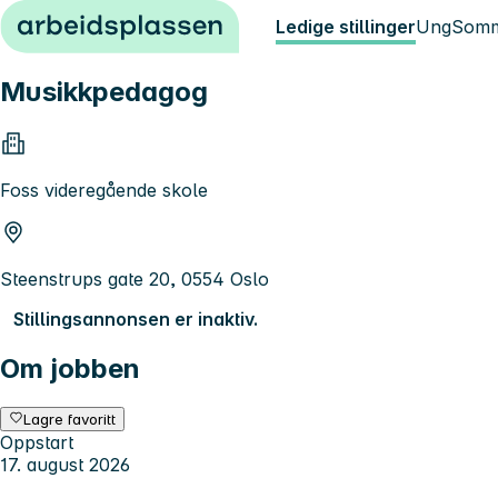
Hopp til innhold
Ledige stillinger
Ung
Somm
Musikkpedagog
Foss videregående skole
Steenstrups gate 20, 0554 Oslo
Stillingsannonsen er inaktiv.
Om jobben
Lagre favoritt
Oppstart
17. august 2026