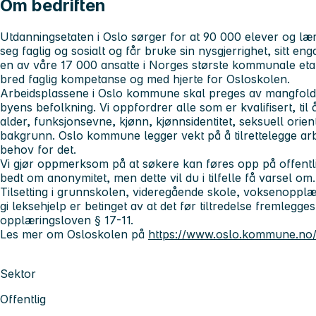
Om bedriften
Utdanningsetaten i Oslo sørger for at 90 000 elever og lærl
seg faglig og sosialt og får bruke sin nysgjerrighet, sitt en
en av våre 17 000 ansatte i Norges største kommunale eta
bred faglig kompetanse og med hjerte for Osloskolen.
Arbeidsplassene i Oslo kommune skal preges av mangfold, 
byens befolkning. Vi oppfordrer alle som er kvalifisert, til
alder, funksjonsevne, kjønn, kjønnsidentitet, seksuell orient
bakgrunn. Oslo kommune legger vekt på å tilrettelegge a
behov for det.
Vi gjør oppmerksom på at søkere kan føres opp på offentl
bedt om anonymitet, men dette vil du i tilfelle få varsel om.
Tilsetting i grunnskolen, videregående skole, voksenopplæri
gi leksehjelp er betinget av at det før tiltredelse fremlegges 
opplæringsloven § 17-11.
Les mer om Osloskolen på
https://www.oslo.kommune.no/
Sektor
Offentlig