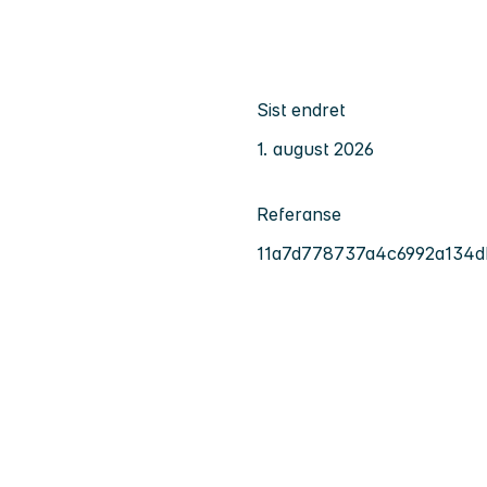
Sist endret
1. august 2026
Referanse
11a7d778737a4c6992a134d