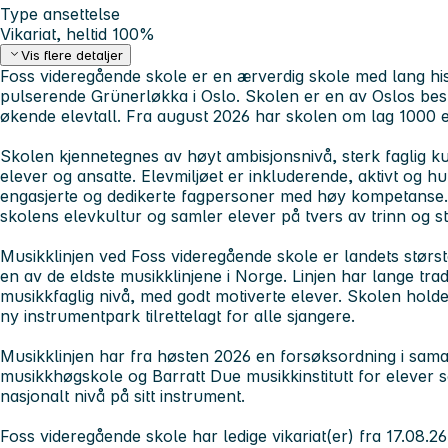
Type ansettelse
Vikariat, heltid 100%
Vis flere detaljer
Foss videregående skole er en ærverdig skole med lang hist
pulserende Grünerløkka i Oslo. Skolen er en av Oslos bes
økende elevtall. Fra august 2026 har skolen om lag 1000 
Skolen kjennetegnes av høyt ambisjonsnivå, sterk faglig kul
elever og ansatte. Elevmiljøet er inkluderende, aktivt og h
engasjerte og dedikerte fagpersoner med høy kompetanse. 
skolens elevkultur og samler elever på tvers av trinn og 
Musikklinjen ved Foss videregående skole er landets størst
en av de eldste musikklinjene i Norge. Linjen har lange trad
musikkfaglig nivå, med godt motiverte elever. Skolen holde
ny instrumentpark tilrettelagt for alle sjangere.
Musikklinjen har fra høsten 2026 en forsøksordning i sa
musikkhøgskole og Barratt Due musikkinstitutt for elever 
nasjonalt nivå på sitt instrument.
Foss videregående skole har ledige vikariat(er) fra 17.08.26