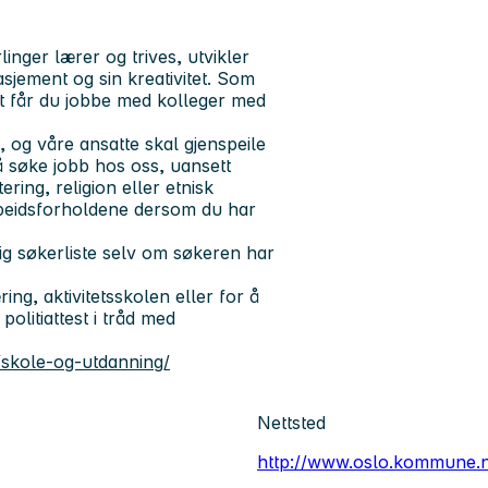
inger lærer og trives, utvikler
gasjement og sin kreativitet. Som
t får du jobbe med kolleger med
og våre ansatte skal gjenspeile
 å søke jobb hos oss, uansett
ering, religion eller etnisk
rbeidsforholdene dersom du har
ig søkerliste selv om søkeren har
ng, aktivitetsskolen eller for å
politiattest i tråd med
skole-og-utdanning/
Nettsted
http://www.oslo.kommune.