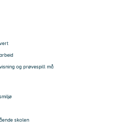
vert
marbeid
rvisning og prøvespill må
smiljø
egående skolen