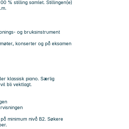
0 % stilling samlet. Stillingen(e)
.m.
ypnings- og bruksinstrument
ngsmøter, konserter og på eksamen
ler klassisk piano. Særlig
l bli vektlagt.
ngen
ervisningen
, på minimum nivå B2. Søkere
er.