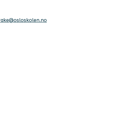
.rake@osloskolen.no