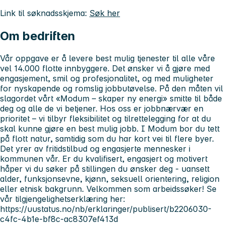
Link til søknadsskjema:
Søk her
Om bedriften
Vår oppgave er å levere best mulig tjenester til alle våre
vel 14.000 flotte innbyggere. Det ønsker vi å gjøre med
engasjement, smil og profesjonalitet, og med muligheter
for nyskapende og romslig jobbutøvelse. På den måten vil
slagordet vårt «Modum – skaper ny energi» smitte til både
deg og alle de vi betjener. Hos oss er jobbnærvær en
prioritet – vi tilbyr fleksibilitet og tilrettelegging for at du
skal kunne gjøre en best mulig jobb. I Modum bor du tett
på flott natur, samtidig som du har kort vei til flere byer.
Det yrer av fritidstilbud og engasjerte mennesker i
kommunen vår. Er du kvalifisert, engasjert og motivert
håper vi du søker på stillingen du ønsker deg - uansett
alder, funksjonsevne, kjønn, seksuell orientering, religion
eller etnisk bakgrunn. Velkommen som arbeidssøker! Se
vår tilgjengelighetserklæring her:
https://uustatus.no/nb/erklaringer/publisert/b2206030-
c4fc-4b1e-bf8c-ac8307ef413d