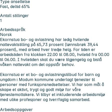
Type ansettelse
Fast, deltid 65%
Antall stillinger
1
Arbeidsspråk
Norsk
Ekornstua bo- og avlastning har ledig hvilende
nattevaktstilling på 65,73 prosent (lønnsbrøk 39,44
prosent), med arbeid hver tredje helg. For tiden er
arbeidstiden fra klokken 22.00 til 08.00, hviletid fra 00.00
til 06.00. I hviletiden skal du være tilgjengelig og bistå
våken nattevakt om det oppstår behov.
Ekornstua er et bo- og avlastningstilbud for barn og
ungdom i Modum kommune underlagt tjenester til
personer med funksjonsnedsettelser. Vi har som mål å
skape et aktivt, trygt og godt miljø for våre
tjenestemottakere. Vi tilbyr et inkluderende arbeidsmiljø
med ulike profesjoner og tverrfaglig samarbeid.
Arbeidsoppgaver