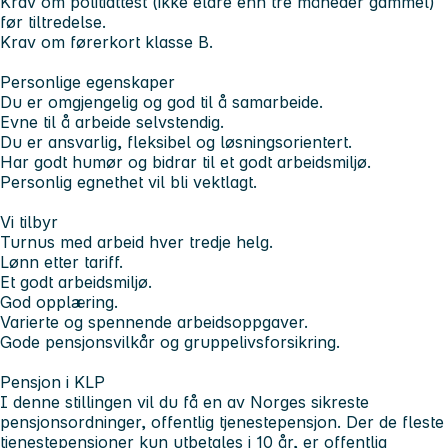
Krav om politiattest (ikke eldre enn tre måneder gammel)
før tiltredelse.
Krav om førerkort klasse B.
Personlige egenskaper
Du er omgjengelig og god til å samarbeide.
Evne til å arbeide selvstendig.
Du er ansvarlig, fleksibel og løsningsorientert.
Har godt humør og bidrar til et godt arbeidsmiljø.
Personlig egnethet vil bli vektlagt.
Vi tilbyr
Turnus med arbeid hver tredje helg.
Lønn etter tariff.
Et godt arbeidsmiljø.
God opplæring.
Varierte og spennende arbeidsoppgaver.
Gode pensjonsvilkår og gruppelivsforsikring.
Pensjon i KLP
I denne stillingen vil du få en av Norges sikreste
pensjonsordninger, offentlig tjenestepensjon. Der de fleste
tjenestepensjoner kun utbetales i 10 år, er offentlig