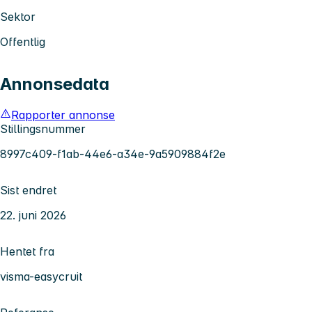
Sektor
Offentlig
Annonsedata
Rapporter annonse
Stillingsnummer
8997c409-f1ab-44e6-a34e-9a5909884f2e
Sist endret
22. juni 2026
Hentet fra
visma-easycruit