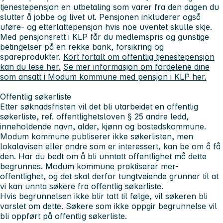
tjenestepensjon en utbetaling som varer fra den dagen du
slutter å jobbe og livet ut. Pensjonen inkluderer også
uføre- og etterlattepensjon hvis noe uventet skulle skje.
Med pensjonsrett i KLP får du medlemspris og gunstige
betingelser på en rekke bank, forsikring og
spareprodukter.
Kort fortalt om offentlig tjenestepensjon
kan du lese her.
Se mer informasjon om fordelene dine
som ansatt i Modum kommune med pensjon i KLP her.
Offentlig søkerliste
Etter søknadsfristen vil det bli utarbeidet en offentlig
søkerliste, ref. offentlighetsloven § 25 andre ledd,
inneholdende navn, alder, kjønn og bostedskommune.
Modum kommune publiserer ikke søkerlisten, men
lokalavisen eller andre som er interessert, kan be om å få
den. Har du bedt om å bli unntatt offentlighet må dette
begrunnes. Modum kommune praktiserer mer-
offentlighet, og det skal derfor tungtveiende grunner til at
vi kan unnta søkere fra offentlig søkerliste.
Hvis begrunnelsen ikke blir tatt til følge, vil søkeren bli
varslet om dette. Søkere som ikke oppgir begrunnelse vil
bli oppført på offentlig søkerliste.