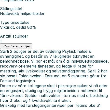
Stillingstittel
Nattevakt/ miljøarbeider
Type ansettelse
Vikariat, deltid 80%
Antall stillinger
1
Vis flere detaljer
Sørli 2 boliger er del av avdeling Psykisk helse &
avhengighet, og består av 7 leiligheter tilknyttet en
bemannet base. Vi har et mål om å gi individuelltilpassede,
recovery-orienterte tjenester, og legge til rette for
mestring, økt livskvalitet og selvstendiggjøring. Sørli 2 har
sin base i Faldalsveien i Fetsund, en 5 minutters gåtur fra
Fetsund togstasjon.
Da en av våre kollegene skal i permisjon søker vi nå etter
en engasjert, stødig og trygg miljøarbeider/ nattevakt til
1års-vikariat. Gjelder nattevakter i turnus med arbeidshelg
hver 3 uke, og 1 kveldsvakt ila 6 uker.
Ønskelig med førstegangsintervjuer per Teams uke 31.