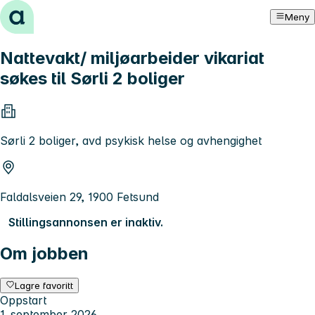
Hopp til innhold
Meny
Nattevakt/ miljøarbeider vikariat
søkes til Sørli 2 boliger
Sørli 2 boliger, avd psykisk helse og avhengighet
Faldalsveien 29, 1900 Fetsund
Stillingsannonsen er inaktiv.
Om jobben
Lagre favoritt
Oppstart
1. september 2026