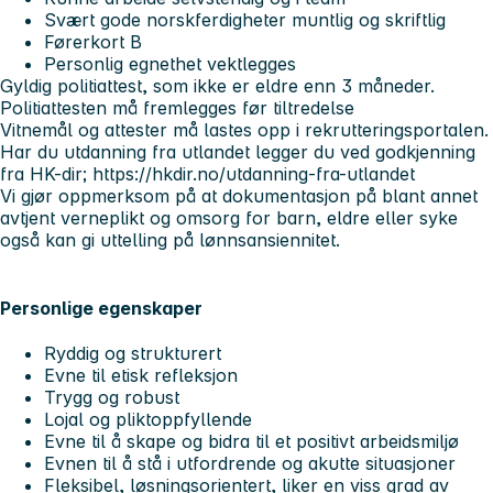
Svært gode norskferdigheter muntlig og skriftlig
Førerkort B
Personlig egnethet vektlegges
Gyldig politiattest, som ikke er eldre enn 3 måneder.
Politiattesten må fremlegges før tiltredelse
Vitnemål og attester må lastes opp i rekrutteringsportalen.
Har du utdanning fra utlandet legger du ved godkjenning
fra HK-dir; https://hkdir.no/utdanning-fra-utlandet
Vi gjør oppmerksom på at dokumentasjon på blant annet
avtjent verneplikt og omsorg for barn, eldre eller syke
også kan gi uttelling på lønnsansiennitet.
Personlige egenskaper
Ryddig og strukturert
Evne til etisk refleksjon
Trygg og robust
Lojal og pliktoppfyllende
Evne til å skape og bidra til et positivt arbeidsmiljø
Evnen til å stå i utfordrende og akutte situasjoner
Fleksibel, løsningsorientert, liker en viss grad av