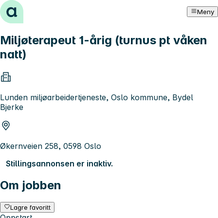
Hopp til innhold
Meny
Miljøterapeut 1-årig (turnus pt våken
natt)
Lunden miljøarbeidertjeneste, Oslo kommune, Bydel
Bjerke
Økernveien 258, 0598 Oslo
Stillingsannonsen er inaktiv.
Om jobben
Lagre favoritt
Oppstart