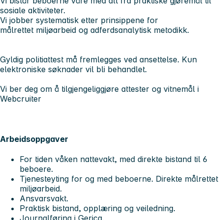
Vi bistår beboerne våre med alt fra praktiske gjøremål til
sosiale aktiviteter.
Vi jobber systematisk etter prinsippene for
målrettet miljøarbeid og adferdsanalytisk metodikk.
Gyldig politiattest må fremlegges ved ansettelse. Kun
elektroniske søknader vil bli behandlet.
Vi ber deg om å tilgjengeliggjøre attester og vitnemål i
Webcruiter
Arbeidsoppgaver
For tiden våken nattevakt, med direkte bistand til 6
beboere.
Tjenesteyting for og med beboerne. Direkte målrettet
miljøarbeid.
Ansvarsvakt.
Praktisk bistand, opplæring og veiledning.
Journalføring i Gerica.