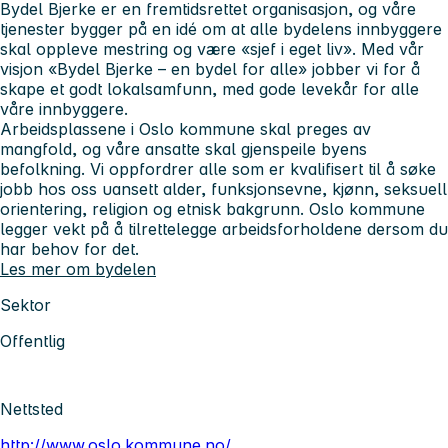
Bydel Bjerke er en fremtidsrettet organisasjon, og våre
tjenester bygger på en idé om at alle bydelens innbyggere
skal oppleve mestring og være «sjef i eget liv». Med vår
visjon «Bydel Bjerke – en bydel for alle» jobber vi for å
skape et godt lokalsamfunn, med gode levekår for alle
våre innbyggere.
Arbeidsplassene i Oslo kommune skal preges av
mangfold, og våre ansatte skal gjenspeile byens
befolkning. Vi oppfordrer alle som er kvalifisert til å søke
jobb hos oss uansett alder, funksjonsevne, kjønn, seksuell
orientering, religion og etnisk bakgrunn. Oslo kommune
legger vekt på å tilrettelegge arbeidsforholdene dersom du
har behov for det.
Les mer om bydelen
Sektor
Offentlig
Nettsted
http://www.oslo.kommune.no/