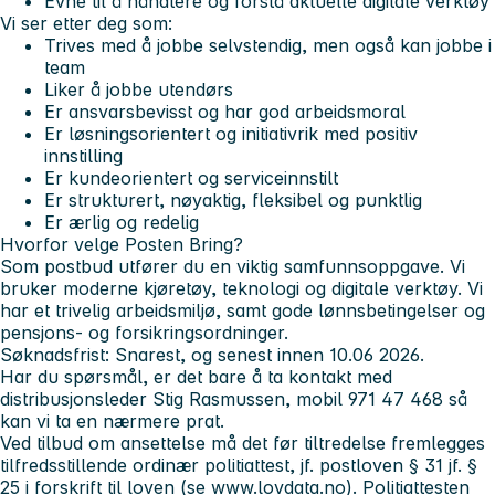
Evne til å håndtere og forstå aktuelle digitale verktøy
Vi ser etter deg som:
Trives med å jobbe selvstendig, men også kan jobbe i
team
Liker å jobbe utendørs
Er ansvarsbevisst og har god arbeidsmoral
Er løsningsorientert og initiativrik med positiv
innstilling
Er kundeorientert og serviceinnstilt
Er strukturert, nøyaktig, fleksibel og punktlig
Er ærlig og redelig
Hvorfor velge Posten Bring?
Som postbud utfører du en viktig samfunnsoppgave. Vi
bruker moderne kjøretøy, teknologi og digitale verktøy. Vi
har et trivelig arbeidsmiljø, samt gode lønnsbetingelser og
pensjons- og forsikringsordninger.
Søknadsfrist: Snarest, og senest innen 10.06 2026.
Har du spørsmål, er det bare å ta kontakt med
distribusjonsleder Stig Rasmussen, mobil 971 47 468 så
kan vi ta en nærmere prat.
Ved tilbud om ansettelse må det før tiltredelse fremlegges
tilfredsstillende ordinær politiattest, jf. postloven § 31 jf. §
25 i forskrift til loven (se www.lovdata.no). Politiattesten