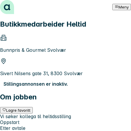
Hopp til innhold
Meny
Butikkmedarbeider Heltid
Bunnpris & Gourmet Svolvær
Sivert Nilsens gate 31, 8300 Svolvær
Stillingsannonsen er inaktiv.
Om jobben
Lagre favoritt
Vi søker kollega til heltidsstilling
Oppstart
Etter avtale