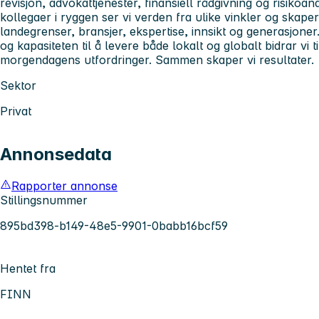
revisjon, advokattjenester, finansiell rådgivning og risiko
kollegaer i ryggen ser vi verden fra ulike vinkler og skaper
landegrenser, bransjer, ekspertise, innsikt og generasjon
og kapasiteten til å levere både lokalt og globalt bidrar vi 
morgendagens utfordringer. Sammen skaper vi resultater.
Sektor
Privat
Annonsedata
Rapporter annonse
Stillingsnummer
895bd398-b149-48e5-9901-0babb16bcf59
Hentet fra
FINN