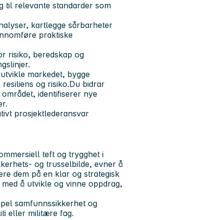
ng til relevante standarder som
alyser, kartlegge sårbarheter
ennomføre praktiske
r risiko, beredskap og
gslinjer.
å utvikle markedet, bygge
resiliens og risiko.Du bidrar
 området, identifiserer nye
r.
ivt prosjektlederansvar
mmersiell teft og trygghet i
kerhets- og trusselbilde, evner å
re dem på en klar og strategisk
g med å utvikle og vinne oppdrag,
mpel samfunnssikkerhet og
i eller militære fag.