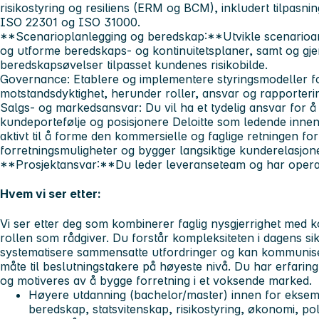
risikostyring og resiliens (ERM og BCM), inkludert tilpasni
ISO 22301 og ISO 31000.
**Scenarioplanlegging og beredskap:**Utvikle scenarioan
og utforme beredskaps- og kontinuitetsplaner, samt og gj
beredskapsøvelser tilpasset kundenes risikobilde.
Governance:
Etablere og implementere styringsmodeller fo
motstandsdyktighet, herunder roller, ansvar og rapporterin
Salgs- og markedsansvar:
Du vil ha et tydelig ansvar for 
kundeportefølje og posisjonere Deloitte som ledende innen 
aktivt til å forme den kommersielle og faglige retningen for
forretningsmuligheter og bygger langsiktige kunderelasjone
**Prosjektansvar:**Du leder leveranseteam og har operat
Hvem vi ser etter:
Vi ser etter deg som kombinerer faglig nysgjerrighet med ko
rollen som rådgiver. Du forstår kompleksiteten i dagens sik
systematisere sammensatte utfordringer og kan kommunise
måte til beslutningstakere på høyeste nivå. Du har erfarin
og motiveres av å bygge forretning i et voksende marked.
Høyere utdanning (bachelor/master) innen for ekse
beredskap, statsvitenskap, risikostyring, økonomi, polit