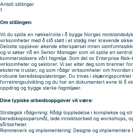
Antall stillinger
1
Om stillingen:
Vil du spille en nøkkelrolle i å bygge Norges motstandsdykt
virksomheter med å stå støtt i et stadig mer krevende sikke
Deloitte opplever økende etterspørsel innen samfunnssikker
og vi søker nå en Senior Manager som vil spille en sentral r
kommersialisere vårt fagmiljø. Som del av Enterprise Risk-
virksomheter og sektorer. Vi ser etter deg som brenner for 
eksterne trusler, og som rådgir virksomheter om hvordan d
robuste beredskapsløsninger. Du trives i skjæringspunktet
forretningsutvikling og du har en dokumentert evne til å s
oppdrag og bygge sterke fagmiljøer.
Dine typiske arbeidsoppgaver vil være:
Strategisk rådgivning:
Rådgi toppledelse i komplekse og stra
beredskapsspørsmål, lede innsiktsarbeid og workshops, og
sårbarheter.
Rammeverk og implementering:
Designe og implementere h