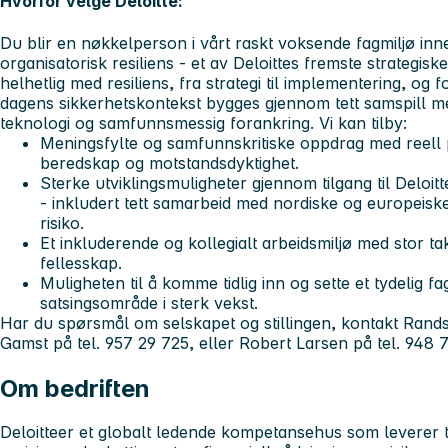
Hvorfor velge Deloitte:
Du blir en nøkkelperson i vårt raskt voksende fagmiljø in
organisatorisk resiliens - et av Deloittes fremste strategisk
helhetlig med resiliens, fra strategi til implementering, og 
dagens sikkerhetskontekst bygges gjennom tett samspill 
teknologi og samfunnsmessig forankring. Vi kan tilby:
Meningsfylte og samfunnskritiske oppdrag med reell 
beredskap og motstandsdyktighet.
Sterke utviklingsmuligheter gjennom tilgang til Deloit
- inkludert tett samarbeid med nordiske og europeiske
risiko.
Et inkluderende og kollegialt arbeidsmiljø med stor ta
fellesskap.
Muligheten til å komme tidlig inn og sette et tydelig f
satsingsområde i sterk vekst.
Har du spørsmål om selskapet og stillingen, kontakt Rands
Gamst på tel. 957 29 725, eller Robert Larsen på tel. 948 
Om bedriften
Deloitte
er et globalt ledende kompetansehus som leverer t