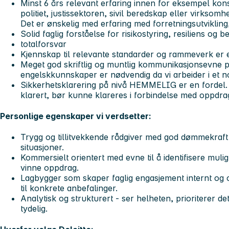
Minst 6 års relevant erfaring innen for eksempel kon
politiet, justissektoren, sivil beredskap eller virksomhe
Det er ønskelig med erfaring med forretningsutvikling,
Solid faglig forståelse for risikostyring, resiliens og b
totalforsvar
Kjennskap til relevante standarder og rammeverk er e
Meget god skriftlig og muntlig kommunikasjonsevne 
engelskkunnskaper er nødvendig da vi arbeider i et n
Sikkerhetsklarering på nivå HEMMELIG er en fordel. 
klarert, bør kunne klareres i forbindelse med oppdra
Personlige egenskaper vi verdsetter:
Trygg og tillitvekkende rådgiver med god dømmekraft 
situasjoner.
Kommersielt orientert med evne til å identifisere muli
vinne oppdrag.
Lagbygger som skaper faglig engasjement internt og
til konkrete anbefalinger.
Analytisk og strukturert - ser helheten, prioriterer 
tydelig.