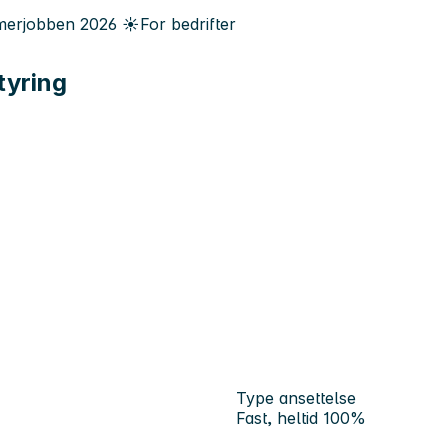
erjobben
2026
☀️
For bedrifter
tyring
Type ansettelse
Fast, heltid 100%