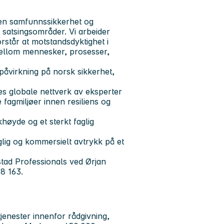
nen samfunnssikkerhet og
e satsingsområder. Vi arbeider
forstår at motstandsdyktighet i
mellom mennesker, prosesser,
påvirkning på norsk sikkerhet,
tes globale nettverk av eksperter
 fagmiljøer innen resiliens og
khøyde og et sterkt faglig
aglig og kommersielt avtrykk på et
tad Professionals ved Ørjan
78 163.
jenester innenfor rådgivning,