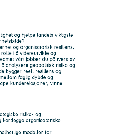
ighet og hjelpe landets viktigste
rhetsbilde?
het og organisatorisk resiliens,
olle i å videreutvikle og
teamet vårt jobber du på tvers av
å analysere geopolitisk risiko og
e bygger reell resiliens og
 mellom faglig dybde og
kape kunderelasjoner, vinne
tegiske risiko- og
 kartlegge organisatoriske
elhetlige modeller for