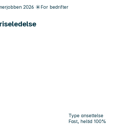
erjobben
2026
☀️
For bedrifter
riseledelse
Type ansettelse
Fast, heltid 100%