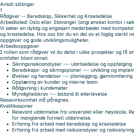
Antall stillinger
1
Rådgiver -- Beredskap, Sikkerhet og Kriseledelse
Arbeidssted: Oslo eller Stavanger (angi ønsket kontor i s
Vi søker en dyktig og engasjert medarbeider med kompetan
og kriseledelse. Hos oss blir du en del av et faglig sterkt 
oppgaver og gode utviklingsmuligheter.
Arbeidsoppgaver
I rollen som rådgiver vil du delta i ulike prosjekter og få 
omfatter blant annet:
Sikringsrisikoanalyser --- utarbeidelse og oppfølging
Beredskaps- og sikringsplaner --- utvikling og imple
Øvelser og hendelser --- planlegging, gjennomføring
Opplæring av kunder og interne team
Rådgivning i kundemøter
Myndighetskrav --- bistand til etterlevelse
Reisevirksomhet må påregnes.
Kvalifikasjoner
Relevant utdannelse fra universitet eller høyskole. 
for manglende formell utdannelse.
Erfaring fra arbeid med beredskap og kriseledelse
Erfaring fra arbeid med risikoanalyser og risikostyring