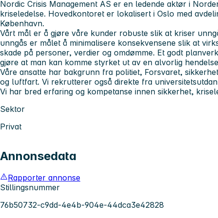
Nordic Crisis Management AS er en ledende aktør i Norde
kriseledelse. Hovedkontoret er lokalisert i Oslo med avdel
København.
Vårt mål er å gjøre våre kunder robuste slik at kriser unn
unngås er målet å minimalisere konsekvensene slik at virk
skade på personer, verdier og omdømme. Et godt planverk
gjøre at man kan komme styrket ut av en alvorlig hendelse
Våre ansatte har bakgrunn fra politiet, Forsvaret, sikkerh
og luftfart. Vi rekrutterer også direkte fra universitetsutda
Vi har bred erfaring og kompetanse innen sikkerhet, krise
Sektor
Privat
Annonsedata
Rapporter annonse
Stillingsnummer
76b50732-c9dd-4e4b-904e-44dca3e42828