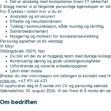
Det er ønskelig med kompetanse innen IT-sikkerhet
I tillegg mener vi at følgende personlige egenskaper er vikti
For å lykkes i rollen tror vi du er:
Analytisk og strukturert
Effektiv og resultatorientert
Tydelig i kommunikasjon, både muntlig og skriftlig
Samarbeidsorientert
Nysgjerrig og motivert for kompetanseutvikling
Personlig egnethet vil bli vektlagt.
Vi tilbyr
Stillingsbrøk: 100% fast
Du blir en del av et hyggelig team med dyktige kolleg
Kontinuerlig læring og gode utviklingsmuligheter
Utfordrende og varierte arbeidsoppgaver
Lønn etter avtale
Ønsker du mer informasjon om stillingen ta kontakt med 
crisis.no
, +47 911 46 431.
Vi oppfordrer deg til å sende inn CV og personlig søknad.
Søknadsfrist: 10. august 2026.
Vi ser frem til å motta din s
Om bedriften