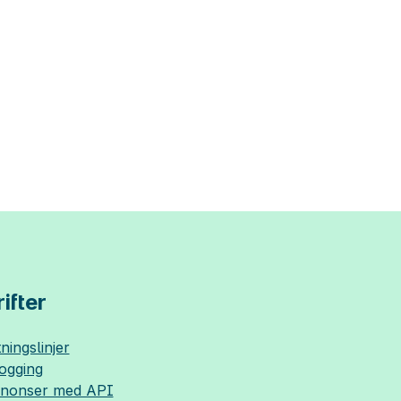
ifter
ningslinjer
logging
nnonser med API