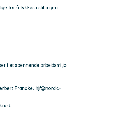
ge for å lykkes i stillingen
aer i et spennende arbeidsmiljø
Herbert Francke,
hjf@nordic-
øknad.