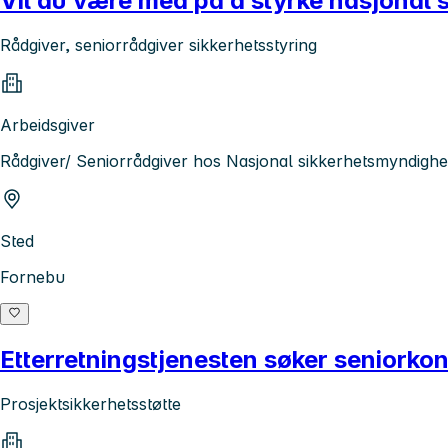
Vil du være med på å styrke nasjonal 
Rådgiver, seniorrådgiver sikkerhetsstyring
Arbeidsgiver
Rådgiver/ Seniorrådgiver hos Nasjonal sikkerhetsmyndigh
Sted
Fornebu
Etterretningstjenesten søker seniorkon
Prosjektsikkerhetsstøtte