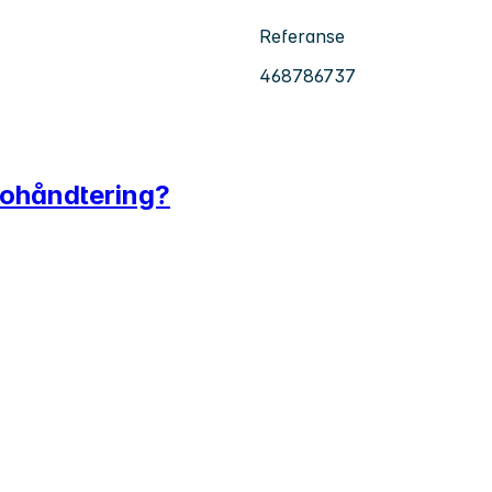
Referanse
468786737
ikohåndtering?