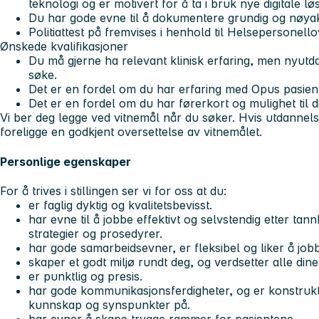
teknologi og er motivert for å ta i bruk nye digitale lø
Du har gode evne til å dokumentere grundig og nøyak
Politiattest på fremvises i henhold til Helsepersonell
Ønskede kvalifikasjoner
Du må gjerne ha relevant klinisk erfaring, men nyutd
søke.
Det er en fordel om du har erfaring med Opus pasien
Det er en fordel om du har førerkort og mulighet til d
Vi ber deg legge ved vitnemål når du søker. Hvis utdannelse
foreligge en godkjent oversettelse av vitnemålet.
Personlige egenskaper
For å trives i stillingen ser vi for oss at du:
er faglig dyktig og kvalitetsbevisst.
har evne til å jobbe effektivt og selvstendig etter tan
strategier og prosedyrer.
har gode samarbeidsevner, er fleksibel og liker å job
skaper et godt miljø rundt deg, og verdsetter alle din
er punktlig og presis.
har gode kommunikasjonsferdigheter, og er konstrukti
kunnskap og synspunkter på.
har evner å skape trygge rammer for pasientene.