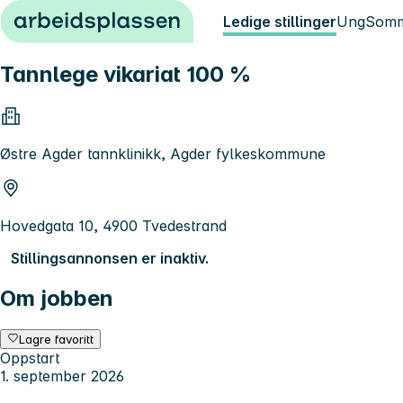
Hopp til innhold
Ledige stillinger
Ung
Somm
Tannlege vikariat 100 %
Østre Agder tannklinikk, Agder fylkeskommune
Hovedgata 10, 4900 Tvedestrand
Stillingsannonsen er inaktiv.
Om jobben
Lagre favoritt
Oppstart
1. september 2026