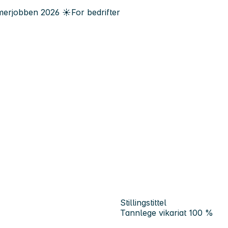
erjobben
2026
☀️
For bedrifter
Stillingstittel
Tannlege vikariat 100 %