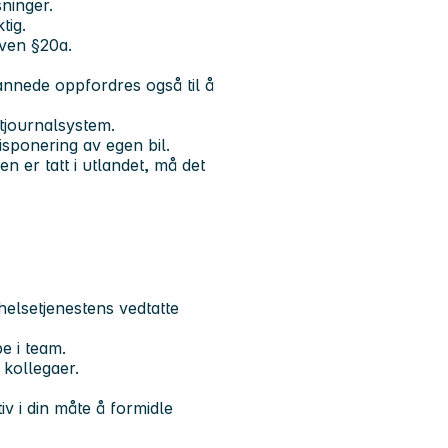
sninger.
tig.
oven §20a.
annede oppfordres også til å
tjournalsystem.
isponering av egen bil.
n er tatt i utlandet, må det
nhelsetjenestens vedtatte
be i team.
e kollegaer.
v i din måte å formidle