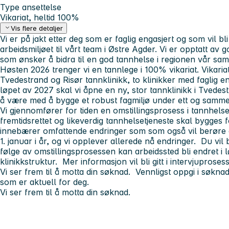
Type ansettelse
Vikariat, heltid 100%
Vis flere detaljer
Vi er på jakt etter deg som er faglig engasjert og som vil bli e
arbeidsmiljøet til vårt team i Østre Agder. Vi er opptatt av 
som ønsker å bidra til en god tannhelse i regionen vår s
Høsten 2026 trenger vi en tannlege i 100% vikariat. Vikaria
Tvedestrand og Risør tannklinikk, to klinikker med faglig e
løpet av 2027 skal vi åpne en ny, stor tannklinikk i Tvedestr
å være med å bygge et robust fagmiljø under ett og samme
Vi gjennomfører for tiden en omstillingsprosess i tannhels
fremtidsrettet og likeverdig tannhelsetjeneste skal bygges 
innebærer omfattende endringer som som også vil berøre di
1. januar i år, og vi opplever allerede nå endringer. Du vil
følge av omstillingsprosessen kan arbeidssted bli endret i l
klinikkstruktur. Mer informasjon vil bli gitt i intervjuproses
Vi ser frem til å motta din søknad. Vennligst oppgi i søknad
som er aktuell for deg.
Vi ser frem til å motta din søknad.