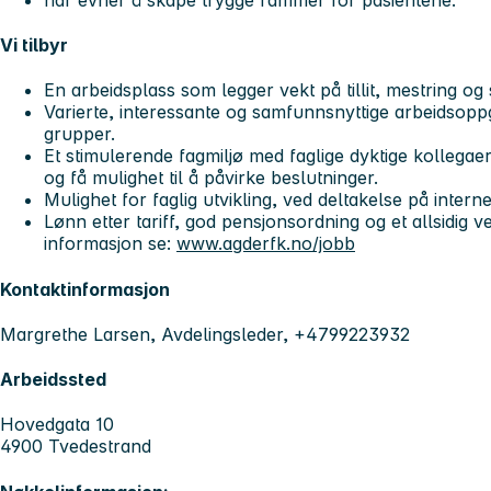
Vi tilbyr
En arbeidsplass som legger vekt på tillit, mestring o
Varierte, interessante og samfunnsnyttige arbeidsopp
grupper.
Et stimulerende fagmiljø med faglige dyktige kollegae
og få mulighet til å påvirke beslutninger.​
Mulighet for faglig utvikling, ved deltakelse på inte
Lønn etter tariff, god pensjonsordning og et allsidig v
informasjon se:
www.agderfk.no/jobb
Kontaktinformasjon
Margrethe Larsen, Avdelingsleder, +4799223932
Arbeidssted
Hovedgata 10
4900 Tvedestrand