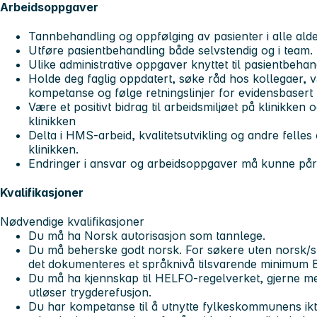
Arbeidsoppgaver
Tannbehandling og oppfølging av pasienter i alle al
Utføre pasientbehandling både selvstendig og i team.
Ulike administrative oppgaver knyttet til pasientbehan
Holde deg faglig oppdatert, søke råd hos kollegaer, vær
kompetanse og følge retningslinjer for evidensbasert
Være et positivt bidrag til arbeidsmiljøet på klinikken o
klinikken
Delta i HMS-arbeid, kvalitetsutvikling og andre felles
klinikken.
Endringer i ansvar og arbeidsoppgaver må kunne på
Kvalifikasjoner
Nødvendige kvalifikasjoner
Du må ha Norsk autorisasjon som tannlege.
Du må beherske godt norsk. For søkere uten norsk/
det dokumenteres et språknivå tilsvarende minimum B1
Du må ha kjennskap til HELFO-regelverket, gjerne me
utløser trygderefusjon.
Du har kompetanse til å utnytte fylkeskommunens ikt-