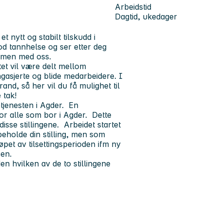
Arbeidstid
Dagtid, ukedager
t nytt og stabilt tilskudd i
god tannhelse og ser etter deg
ammen med oss.
tet vil være delt mellom
ngasjerte og blide medarbeidere. I
and, så her vil du få mulighet til
 tak!
etjenesten i Agder. En
for alle som bor i Agder. Dette
sse stillingene. Arbeidet startet
 beholde din stilling, men som
øpet av tilsettingsperioden ifm ny
sen.
en hvilken av de to stillingene