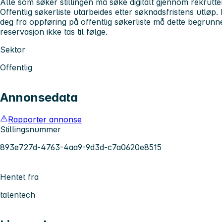
Alle som søker stillingen må søke digitalt gjennom rekrutt
Offentlig søkerliste utarbeides etter søknadsfristens utlø
deg fra oppføring på offentlig søkerliste må dette begrunne
reservasjon ikke tas til følge.
Sektor
Offentlig
Annonsedata
Rapporter annonse
Stillingsnummer
893e727d-4763-4aa9-9d3d-c7a0620e8515
Hentet fra
talentech