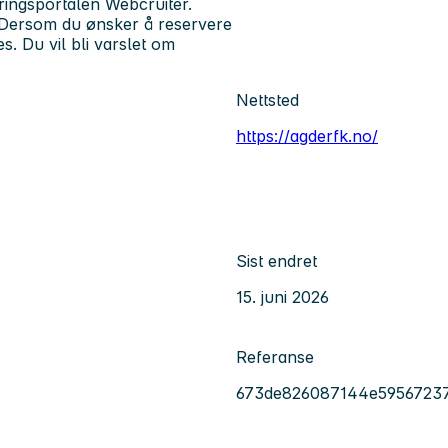
eringsportalen Webcruiter.
p. Dersom du ønsker å reservere
s. Du vil bli varslet om
Nettsted
https://agderfk.no/
Sist endret
15. juni 2026
Referanse
673de826087144e5956723