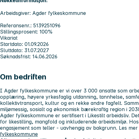
Nøkkelinformasjon:
Arbeidsgiver: Agder fylkeskommune
Referansenr.: 5139251096
Stillingsprosent: 100%
Vikariat
Startdato: 01.09.2026
Sluttdato: 31.07.2027
Søknadsfrist: 14.06.2026
Om bedriften
I Agder fylkeskommune er vi over 3 000 ansatte som arb
opplæring, høyere yrkesfaglig utdanning, tannhelse, samfe
kollektivtransport, kultur og en rekke andre fagfelt. Samme
miljømessig, sosialt og økonomisk bærekraftig region i 20
Agder fylkeskommune er sertifisert i
Likestilt arbeidsliv.
Det
for likestilling, mangfold og inkluderende arbeidsmiljø. H
engasjement som teller - uavhengig av bakgrunn. Les mer
fylkeskommune