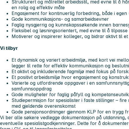
Strukturert og målrettet arbeidsstil, med evne til å 
en rolig og effektiv måte
Engasjement for kontinuerlig forbedring, både i egen u
Gode kommunikasjons- og samarbeidsevner
Faglig nysgjerrig og kunnskapssøkende innen barn
Fleksibel og løsningsorientert, med evne til å tilpass
Motiverer og inspirerer kolleger, og bidrar aktivt til e
Vi tilbyr
Et dynamisk og variert arbeidmiljø, med kort vei mell
legger til rette for effektiv kommunikasjon og beslutn
Et aktivt og inkluderende fagmiljø med fokus på forsk
Et positivt arbeidsmiljø hvor engasjement og konstrukt
Varierte og utfordrende oppgaver i en samfunnsnyttig
samfunnsoppdrag
Gode muligheter for faglig påfyll og kompetanseutvik
Studiepermisjon for spesialister i faste stillinger – fir
med gjeldende overenskomst
Gode pensjonsordninger gjennom KLP for en trygg fr
Vi ber alle søkere vedlegge dokumentasjon på utdanning, a
eventuelle spesialistgodkjenninger. Dette for å dokumente