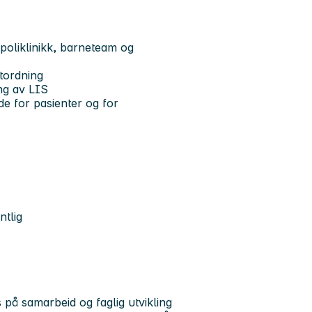
 poliklinikk, barneteam og
ktordning
ng av LIS
de for pasienter og for
ntlig
s på samarbeid og faglig utvikling