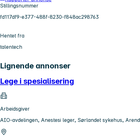
Stillingsnummer
fd117df9-e377-488f-8230-f848ac298763
Hentet fra
talentech
Lignende annonser
Lege i spesialisering
Arbeidsgiver
AIO-avdelingen, Anestesi leger, Sørlandet sykehus, Arend