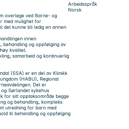
Arbeidsspråk
Norsk
m overlege ved Barne- og
år med mulighet for
vil det kunne bli ledig en annen
handlingen innen
ng, behandling og oppfølging av
høy kvalitet.
ikling, samarbeid og kontinuerlig
al (SSA) er en del av Klinikk
og ungdom (HABU), Regional
neavdelingen. Det er
A og Sørlandet sykehus
ak for sitt opptaksområde begge
dning og behandling, kompleks
mt utredning for barn med
hold til behandling og oppfølging