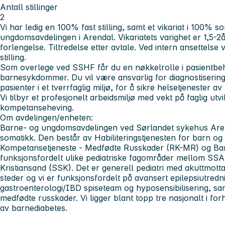
Antall stillinger
2
Vi har ledig en
100% fast stilling
, samt et
vikariat
i 100% so
ungdomsavdelingen i Arendal. Vikariatets varighet er 1,5-2
forlengelse. Tiltredelse etter avtale. Ved intern ansettelse 
stilling.
Som overlege ved SSHF får du en nøkkelrolle i pasientbe
barnesykdommer
. Du vil være ansvarlig for diagnostiseri
pasienter i et tverrfaglig miljø, for å sikre helsetjenester av 
Vi tilbyr et profesjonelt arbeidsmiljø med vekt på faglig utv
kompetanseheving.
Om avdelingen/enheten:
Barne- og ungdomsavdelingen ved Sørlandet sykehus Arend
somatikk. Den består av Habiliteringstjenesten for barn 
Kompetansetjeneste - Medfødte Russkader (RK-MR) og Bar
funksjonsfordelt ulike pediatriske fagområder mellom SS
Kristiansand (SSK). Det er generell pediatri med akuttmott
steder og vi er funksjonsfordelt på avansert epilepsiutre
gastroenterologi/IBD spiseteam og hyposensibilisering, sa
medfødte russkader. Vi ligger blant topp tre nasjonalt i for
av barnediabetes.