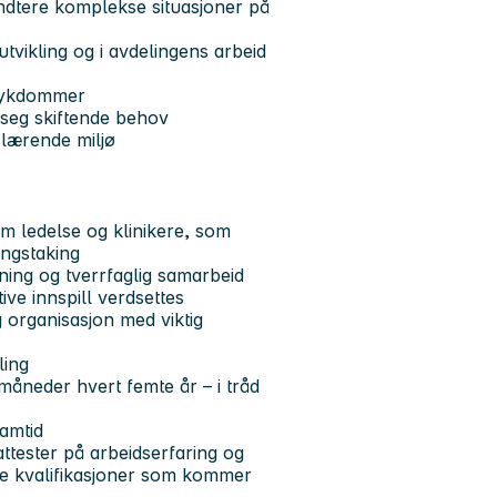
håndtere komplekse situasjoner på
tvikling og i avdelingens arbeid
esykdommer
e seg skiftende behov
t lærende miljø
om ledelse og klinikere, som
ingstaking
ning og tverrfaglig samarbeid
ive innspill verdsettes
 organisasjon med viktig
ling
e måneder hvert femte år – i tråd
amtid
ttester på arbeidserfaring og
re kvalifikasjoner som kommer