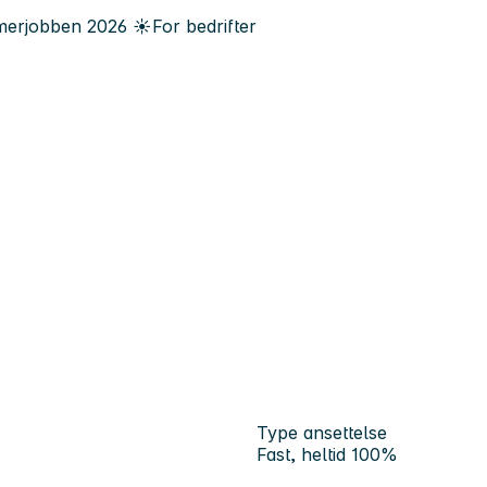
erjobben
2026
☀️
For bedrifter
Type ansettelse
Fast, heltid 100%