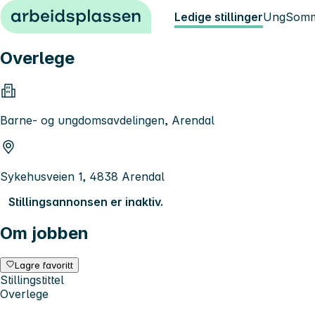
Hopp til innhold
Ledige stillinger
Ung
Somm
Overlege
Barne- og ungdomsavdelingen, Arendal
Sykehusveien 1, 4838 Arendal
Stillingsannonsen er inaktiv.
Om jobben
Lagre favoritt
Stillingstittel
Overlege