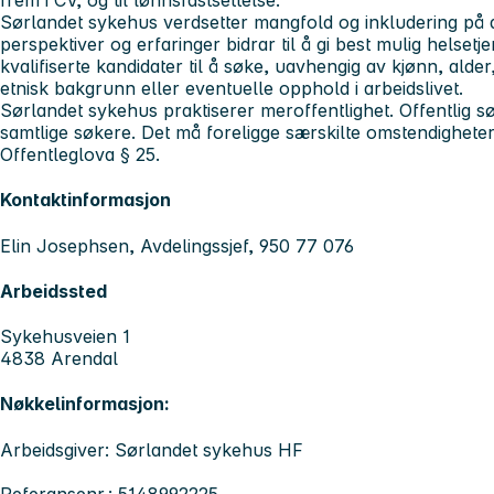
frem i CV, og til lønnsfastsettelse.
Sørlandet sykehus verdsetter mangfold og inkludering på a
perspektiver og erfaringer bidrar til å gi best mulig helsetj
kvalifiserte kandidater til å søke, uavhengig av kjønn, alde
etnisk bakgrunn eller eventuelle opphold i arbeidslivet.
Sørlandet sykehus praktiserer meroffentlighet. Offentlig sø
samtlige søkere. Det må foreligge særskilte omstendigheter f
Offentleglova § 25.
Kontaktinformasjon
Elin Josephsen, Avdelingssjef, 950 77 076
Arbeidssted
Sykehusveien 1
4838 Arendal
Nøkkelinformasjon:
Arbeidsgiver: Sørlandet sykehus HF
Referansenr.: 5148992225