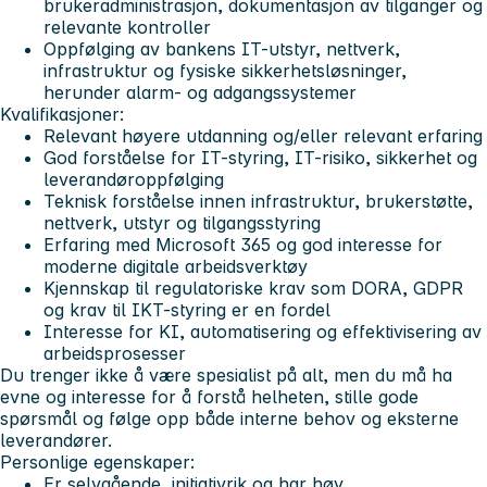
brukeradministrasjon, dokumentasjon av tilganger og
relevante kontroller
Oppfølging av bankens IT-utstyr, nettverk,
infrastruktur og fysiske sikkerhetsløsninger,
herunder alarm- og adgangssystemer
Kvalifikasjoner:
Relevant høyere utdanning og/eller relevant erfaring
God forståelse for IT-styring, IT-risiko, sikkerhet og
leverandøroppfølging
Teknisk forståelse innen infrastruktur, brukerstøtte,
nettverk, utstyr og tilgangsstyring
Erfaring med Microsoft 365 og god interesse for
moderne digitale arbeidsverktøy
Kjennskap til regulatoriske krav som DORA, GDPR
og krav til IKT-styring er en fordel
Interesse for KI, automatisering og effektivisering av
arbeidsprosesser
Du trenger ikke å være spesialist på alt, men du må ha
evne og interesse for å forstå helheten, stille gode
spørsmål og følge opp både interne behov og eksterne
leverandører.
Personlige egenskaper:
Er selvgående, initiativrik og har høy