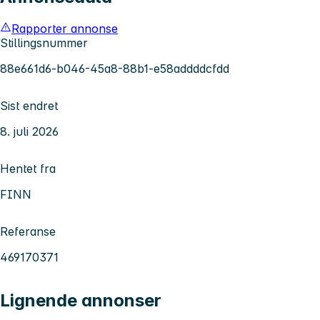
Rapporter annonse
Stillingsnummer
88e661d6-b046-45a8-88b1-e58addddcfdd
Sist endret
8. juli 2026
Hentet fra
FINN
Referanse
469170371
Lignende annonser