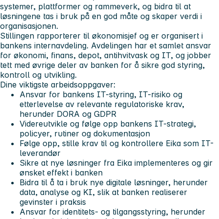
systemer, plattformer og rammeverk, og bidra til at
løsningene tas i bruk på en god måte og skaper verdi i
organisasjonen.
Stillingen rapporterer til økonomisjef og er organisert i
bankens internavdeling. Avdelingen har et samlet ansvar
for økonomi, finans, depot, antihvitvask og IT, og jobber
tett med øvrige deler av banken for å sikre god styring,
kontroll og utvikling.
Dine viktigste arbeidsoppgaver:
Ansvar for bankens IT-styring, IT-risiko og
etterlevelse av relevante regulatoriske krav,
herunder DORA og GDPR
Videreutvikle og følge opp bankens IT-strategi,
policyer, rutiner og dokumentasjon
Følge opp, stille krav til og kontrollere Eika som IT-
leverandør
Sikre at nye løsninger fra Eika implementeres og gir
ønsket effekt i banken
Bidra til å ta i bruk nye digitale løsninger, herunder
data, analyse og KI, slik at banken realiserer
gevinster i praksis
Ansvar for identitets- og tilgangsstyring, herunder