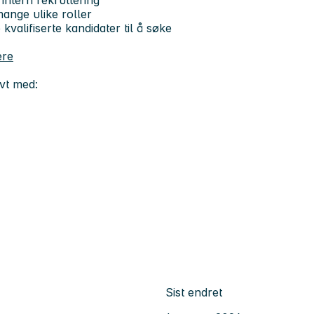
mange ulike roller
kvalifiserte kandidater til å søke
ere
ivt med:
Sist endret