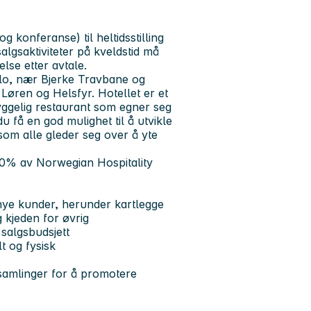
g konferanse) til heltidsstilling
algsaktiviteter på kveldstid må
else etter avtale.
Oslo, nær Bjerke Travbane og
Løren og Helsfyr. Hotellet er et
yggelig restaurant som egner seg
u få en god mulighet til å utvikle
som alle gleder seg over å yte
0% av Norwegian Hospitality
nye kunder, herunder kartlegge
 kjeden for øvrig
salgsbudsjett
t og fysisk
samlinger for å promotere