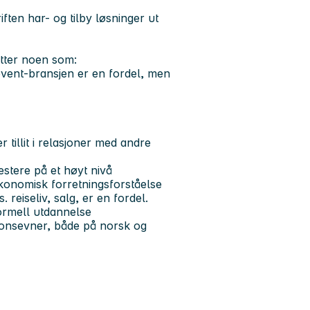
ten har- og tilby løsninger ut
tter noen som:
 event-bransjen er en fordel, men
 tillit i relasjoner med andre
estere på et høyt nivå
konomisk forretningsforståelse
reiseliv, salg, er en fordel.
ormell utdannelse
onsevner, både på norsk og