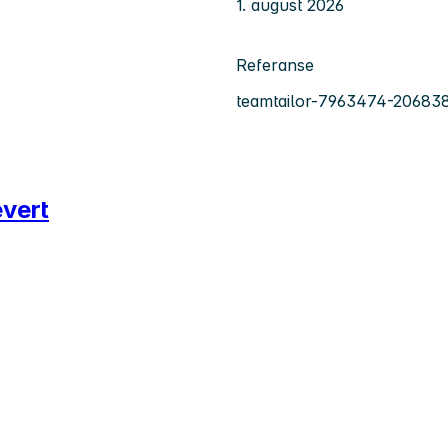
1. august 2026
Referanse
teamtailor-7963474-20683
evert