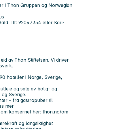
ler i Thon Gruppen og Norwegian
us
 Gald Tlf: 92047354 eller Kari-
id av Thon Stiftelsen. Vi driver
sverk.
90 hoteller i Norge, Sverige,
tleie og salg av bolig- og
 og Sverige.
er – fra gastropuber til
es mer
r om konsernet her:
thon.no/om
rekraft og langsiktighet
intern rekruttering