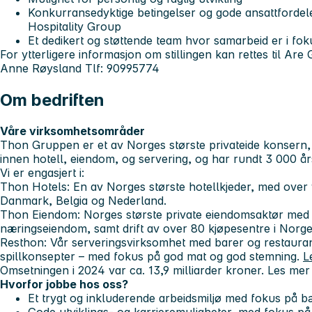
Konkurransedyktige betingelser og gode ansattforde
Hospitality Group
Et dedikert og støttende team hvor samarbeid er i fok
For ytterligere informasjon om stillingen kan rettes til Are
Anne Røysland Tlf: 90995774
Om bedriften
Våre virksomhetsområder
Thon Gruppen er et av Norges største privateide konsern, e
innen hotell, eiendom, og servering, og har rundt 3 000 år
Vi er engasjert i:
Thon Hotels
: En av Norges største hotellkjeder, med over 
Danmark, Belgia og Nederland.
Thon Eiendom
: Norges største private eiendomsaktør med u
næringseiendom, samt drift av over 80 kjøpesentre i Norge
Resthon
: Vår serveringsvirksomhet med barer og restaurant
spillkonsepter – med fokus på god mat og god stemning.
L
Omsetningen i 2024 var ca. 13,9 milliarder kroner. Les me
Hvorfor jobbe hos oss?
Et trygt og inkluderende arbeidsmiljø med fokus på bæ
Gode utviklings- og karrieremuligheter, med fokus på 