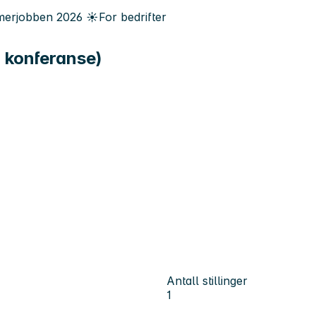
erjobben
2026
☀️
For bedrifter
g konferanse)
Antall stillinger
1