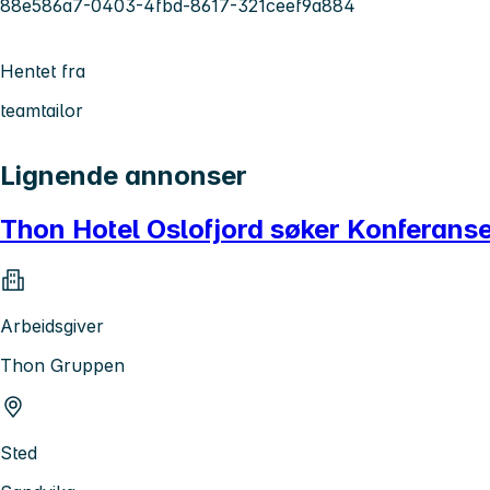
88e586a7-0403-4fbd-8617-321ceef9a884
Hentet fra
teamtailor
Lignende annonser
Thon Hotel Oslofjord søker Konferans
Arbeidsgiver
Thon Gruppen
Sted