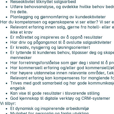
Reiseaktivitet tilknyttet salgsarbeid
Utføre behovsanalyse, og avdekke hvilke behov bedrif
fra dette.
Planlegging og gjennomføring av kundeaktiviteter
Har du kompetansen og egenskapene vi ser etter? Vi ser e
Relevant erfaring innen salg, gjerne fra hotell- eller
ikke et krav
Er målrettet og inspireres av å oppnå resultater
Har driv og pågangsmot til å avslutte salgsaktiviteter
Er kreativ, nysgjerrig og løsningsorientert
Er lyttende til kundenes behov, tilpasser deg og skaper
mennesker
Har forretningsforståelse som gjør deg i stand til å pr
Har kommersiell erfaring og/eller god kommersiell/ø
Har høyere utdannelse innen relevante områder, f.eks. 
Relevant erfaring kan kompenseres for manglende f
Trives med godt samarbeid og har gode kommunikasj
engelsk
Kan vise til gode resultater i tilsvarende stilling
God kjennskap til digitale verktøy og CRM-systemer
Vi tilbyr:
Et dynamisk og inspirerende arbeidsmiljø
Mulighet for personlig og faglig utvikling