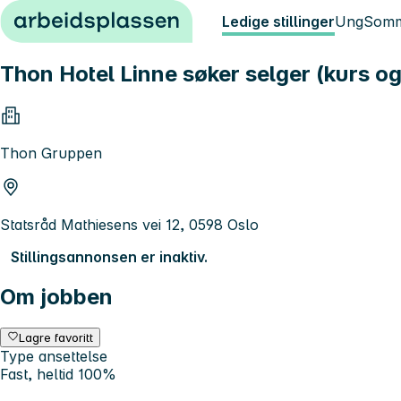
Hopp til innhold
Ledige stillinger
Ung
Somm
Thon Hotel Linne søker selger (kurs o
Thon Gruppen
Statsråd Mathiesens vei 12, 0598 Oslo
Stillingsannonsen er inaktiv.
Om jobben
Lagre favoritt
Type ansettelse
Fast, heltid 100%