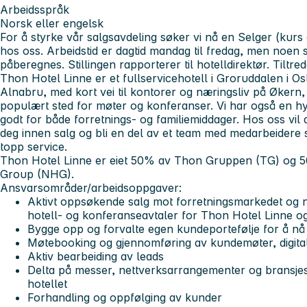
Arbeidsspråk
Norsk eller engelsk
For å styrke vår salgsavdeling søker vi nå en Selger (kurs o
hos oss. Arbeidstid er dagtid mandag til fredag, men noen s
påberegnes. Stillingen rapporterer til hotelldirektør. Tiltred
Thon Hotel Linne er et fullservicehotell i Groruddalen i 
Alnabru, med kort vei til kontorer og næringsliv på Økern, 
populært sted for møter og konferanser. Vi har også en h
godt for både forretnings- og familiemiddager. Hos oss vil d
deg innen salg og bli en del av et team med medarbeidere 
topp service.
Thon Hotel Linne er eiet 50% av Thon Gruppen (TG) og 5
Group (NHG).
Ansvarsområder/arbeidsoppgaver:
Aktivt oppsøkende salg mot forretningsmarkedet og 
hotell- og konferanseavtaler for Thon Hotel Linne og
Bygge opp og forvalte egen kundeportefølje for å nå 
Møtebooking og gjennomføring av kundemøter, digital
Aktiv bearbeiding av leads
Delta på messer, nettverksarrangementer og bransje
hotellet
Forhandling og oppfølging av kunder