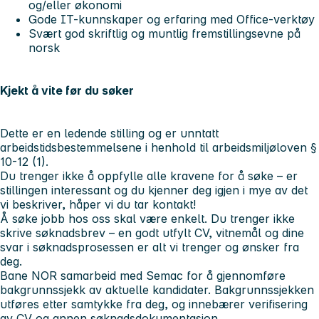
og/eller økonomi
Gode IT-kunnskaper og erfaring med Office-verktøy
Svært god skriftlig og muntlig fremstillingsevne på
norsk
Kjekt å vite før du søker
Dette er en ledende stilling og er unntatt
arbeidstidsbestemmelsene i henhold til arbeidsmiljøloven §
10-12 (1).
Du trenger ikke å oppfylle alle kravene for å søke – er
stillingen interessant og du kjenner deg igjen i mye av det
vi beskriver, håper vi du tar kontakt!
Å søke jobb hos oss skal være enkelt. Du trenger ikke
skrive søknadsbrev – en godt utfylt CV, vitnemål og dine
svar i søknadsprosessen er alt vi trenger og ønsker fra
deg.
Bane NOR samarbeid med Semac for å gjennomføre
bakgrunnssjekk av aktuelle kandidater. Bakgrunnssjekken
utføres etter samtykke fra deg, og innebærer verifisering
av CV og annen søknadsdokumentasjon.