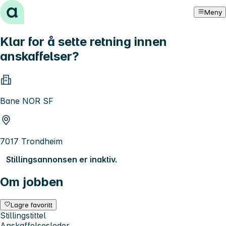
Hopp til innhold
Meny
Klar for å sette retning innen
anskaffelser?
Bane NOR SF
7017 Trondheim
Stillingsannonsen er inaktiv.
Om jobben
Lagre favoritt
Stillingstittel
Anskaffelsesleder