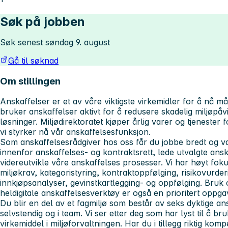
Søk på jobben
Søk senest søndag 9. august
Gå til søknad
Om stillingen
Anskaffelser er et av våre viktigste virkemidler for å nå må
bruker anskaffelser aktivt for å redusere skadelig miljøpå
løsninger. Miljødirektoratet kjøper årlig varer og tjenester 
vi styrker nå vår anskaffelsesfunksjon.
Som anskaffelsesrådgiver hos oss får du jobbe bredt og va
innenfor anskaffelses- og kontraktsrett, lede utvalgte ans
videreutvikle våre anskaffelses prosesser. Vi har høyt foku
miljøkrav, kategoristyring, kontraktoppfølging, risikovurder
innkjøpsanalyser, gevinstkartlegging- og oppfølging. Bruk o
heldigitale anskaffelsesverktøy er også en prioritert oppga
Du blir en del av et fagmiljø som består av seks dyktige a
selvstendig og i team. Vi ser etter deg som har lyst til å b
virkemiddel i miljøforvaltningen. Har du i tillegg riktig ko