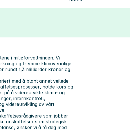
lene i miljøforvaltningen. Vi
virkning og fremme klimavennlige
for rundt 1,3 milliarder kroner og
riert med å blant annet veilede
kaffelsesprosesser, holde kurs og
s på å videreutvikle klima- og
inger, internkontroll,
g videreutvikling av vårt
ve.
nskaffelsesrådgivere som jobber
ruke anskaffelser som strategisk
mpetanse, ønsker vi å få deg med