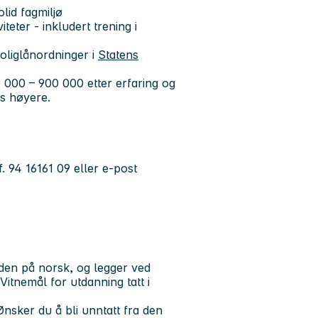
olid fagmiljø
iteter - inkludert trening i
oliglånordninger i
Statens
0 000 – 900 000 etter erfaring og
res høyere.
. 94 16161 09 eller e-post
den på norsk, og legger ved
 Vitnemål for utdanning tatt i
 Ønsker du å bli unntatt fra den