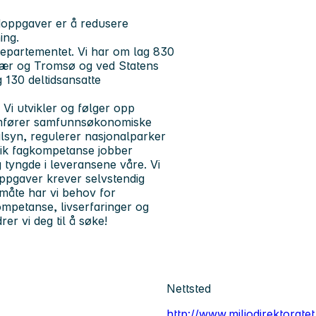
vedoppgaver er å redusere
ning.
ødepartementet. Vi har om lag 830
lvær og Tromsø og ved Statens
 130 deltidsansatte
. Vi utvikler og følger opp
nnomfører samfunnsøkonomiske
ilsyn, regulerer nasjonalparker
lik fagkompetanse jobber
 tyngde i leveransene våre. Vi
oppgaver krever selvstendig
måte har vi behov for
ompetanse, livserfaringer og
drer vi deg til å søke!
Nettsted
http://www.miljodirektoratet