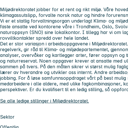
Miljødirektoratet jobber for et rent og rikt miljø. Våre ho
klimagassutslipp, forvalte norsk natur og hindre forurens
Vi er et statlig forvaltningsorgan underlagt Klima- og milj
faste ansatte ved kontorene våre i Trondheim, Oslo, Svo
naturoppsyn (SNO) sine lokalkontor. I tillegg har vi om lag
rovviltkontakter spredd over hele landet.
Det er stor variasjon i arbeidsoppgavene i Miljødirektoratet
regelverk, gir råd til Klima- og miljødepartementet, gje
analyser, overvåker og kartlegger arter, fører oppsyn og t
og naturreservat. Noen oppgaver krever at ansatte med u
sammen på tvers. På den måten sikrer vi størst mulig faglig
lærer av hverandre og utvikler oss internt. Andre arbeids
jobbing. For å løse samfunnsoppdraget vårt på best mulig 
medarbeidere i alle aldere, med ulike fagkombinasjoner, k
perspektiver. Er du kvalifisert til en ledig stilling, så oppfor
Se alle ledige stillinger i Miljødirektoratet.
Sektor
Offentlig