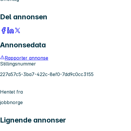
Del annonsen
Annonsedata
Rapporter annonse
Stillingsnummer
227a57c5-3ba7-422c-8ef0-7dd9c0cc3155
Hentet fra
jobbnorge
Lignende annonser