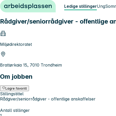
Hopp til innhold
Ledige stillinger
Ung
Somm
Rådgiver/seniorrådgiver - offentlige a
Miljødirektoratet
Brattørkaia 15, 7010 Trondheim
Om jobben
Lagre favoritt
Stillingstittel
Rådgiver/seniorrådgiver - offentlige anskaffelser
Antall stillinger
1