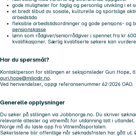
gode muligheter for faglig og personlig utvikling i et s
et bredt tilbud av sosiale, kulturelle og sportslige aktiv
arbeidstida
fleksible arbeidstidsordninger og gode pensjons- og b
pensjonskasse
lønn som rådgiver/seniorrådgiver i spennet fra kr 60
kvalifikasjoner. Særlig kvalifiserte søkere kan vurde
Har du spørsmål?
Kontaktperson for stillingen er seksjonsleder Guri Hope, tlf
guri.hope@miljodir.no
.
Ved henvendelser, oppgi referansenummer 62-2026 OAO.
Generelle opplysninger
Du søker på stillingen via Jobbnorge.no. Du skriver søkna
relevante attester og vitnemål for utdanning tatt i utlandet.
Norge må du laste opp fra Vitnemålsportalen.
Søkerlistene blir offentlige når søknadsfristen har gått ut.