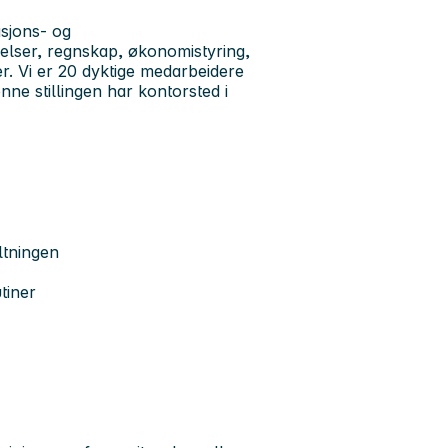
asjons- og
felser, regnskap, økonomistyring,
er. Vi er 20 dyktige medarbeidere
ne stillingen har kontorsted i
altningen
tiner