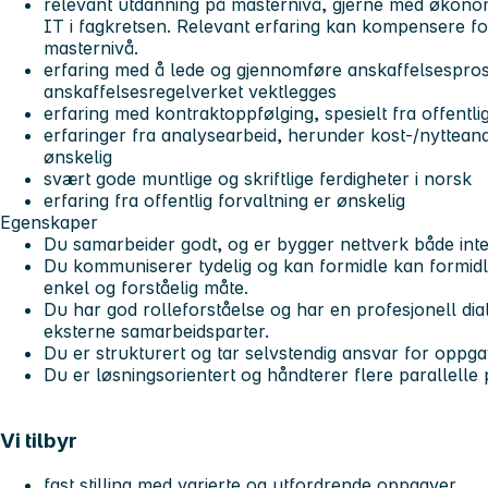
relevant utdanning på masternivå, gjerne med økonom
IT i fagkretsen. Relevant erfaring kan kompensere f
masternivå.
erfaring med å lede og gjennomføre anskaffelsespros
anskaffelsesregelverket vektlegges
erfaring med kontraktoppfølging, spesielt fra offentlig 
erfaringer fra analysearbeid, herunder kost-/nytteana
ønskelig
svært gode muntlige og skriftlige ferdigheter i norsk
erfaring fra offentlig forvaltning er ønskelig
Egenskaper
Du samarbeider godt, og er bygger nettverk både inte
Du kommuniserer tydelig og kan formidle kan formidl
enkel og forståelig måte.
Du har god rolleforståelse og har en profesjonell di
eksterne samarbeidsparter.
Du er strukturert og tar selvstendig ansvar for oppg
Du er løsningsorientert og håndterer flere parallelle
Vi tilbyr
fast stilling med varierte og utfordrende oppgaver