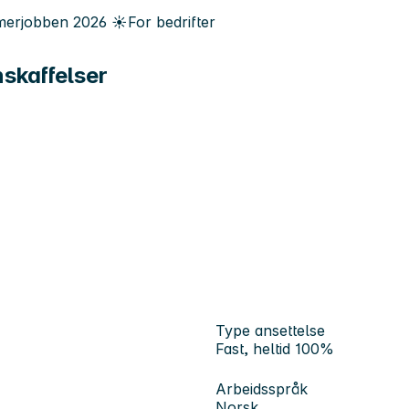
erjobben
2026
☀️
For bedrifter
nskaffelser
Type ansettelse
Fast, heltid 100%
Arbeidsspråk
Norsk