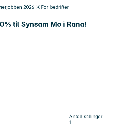
erjobben
2026
☀️
For bedrifter
20% til Synsam Mo i Rana!
Antall stillinger
1