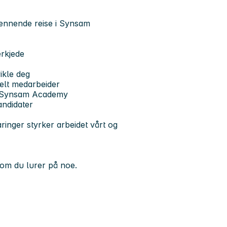
pennende reise i Synsam
erkjede
ikle deg
kelt medarbeider
e, Synsam Academy
kandidater
aringer styrker arbeidet vårt og
om du lurer på noe.