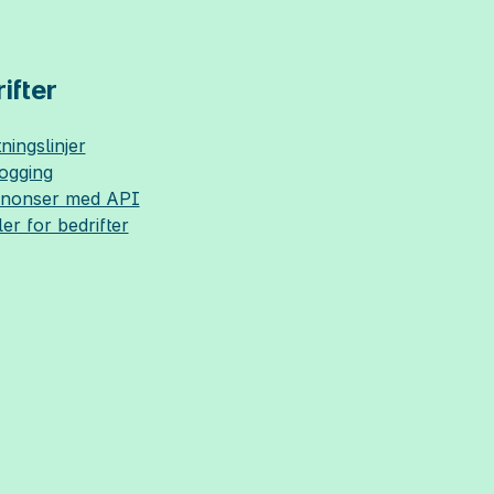
ifter
ningslinjer
logging
nnonser med API
ler for bedrifter