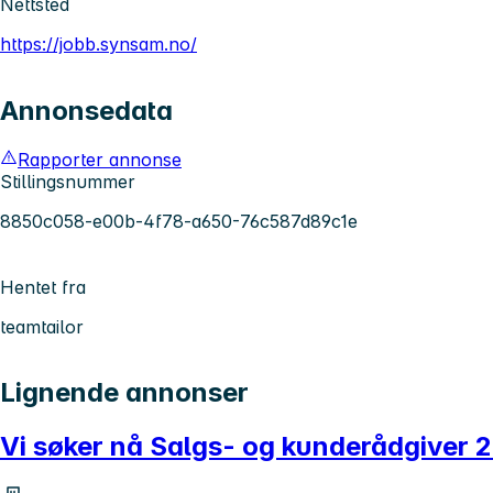
Nettsted
https://jobb.synsam.no/
Annonsedata
Rapporter annonse
Stillingsnummer
8850c058-e00b-4f78-a650-76c587d89c1e
Hentet fra
teamtailor
Lignende annonser
Vi søker nå Salgs- og kunderådgiver 