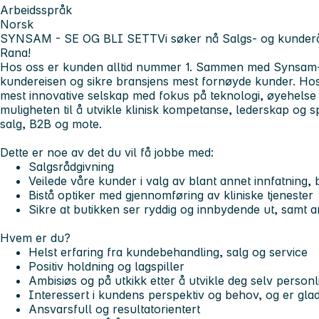
Arbeidsspråk
Norsk
SYNSAM - SE OG BLI SETT
Vi søker nå Salgs- og kunder
Rana!
Hos oss er kunden alltid nummer 1. Sammen med Synsam-te
kundereisen og sikre bransjens mest fornøyde kunder. Hos 
mest innovative selskap med fokus på teknologi, øyehelse
muligheten til å utvikle klinisk kompetanse, lederskap og s
salg, B2B og mote.
Dette er noe av det du vil få jobbe med:
Salgsrådgivning
Veilede våre kunder i valg av blant annet innfatning, b
Bistå optiker med gjennomføring av kliniske tjenester
Sikre at butikken ser ryddig og innbydende ut, samt a
Hvem er du?
Helst erfaring fra kundebehandling, salg og service
Positiv holdning og lagspiller
Ambisiøs og på utkikk etter å utvikle deg selv personli
Interessert i kundens perspektiv og behov, og er glad 
Ansvarsfull og resultatorientert