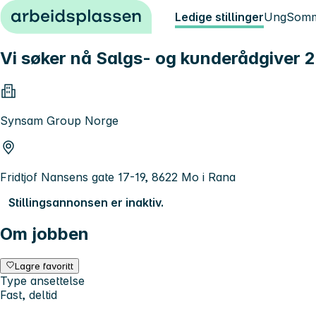
Hopp til innhold
Ledige stillinger
Ung
Somm
Vi søker nå Salgs- og kunderådgiver 
Synsam Group Norge
Fridtjof Nansens gate 17-19, 8622 Mo i Rana
Stillingsannonsen er inaktiv.
Om jobben
Lagre favoritt
Type ansettelse
Fast, deltid