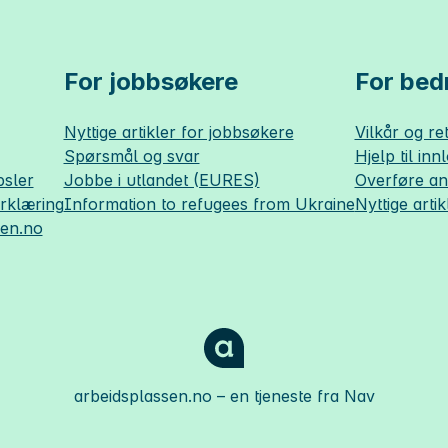
For jobbsøkere
For bedr
Nyttige artikler for jobbsøkere
Vilkår og ret
Spørsmål og svar
Hjelp til inn
sler
Jobbe i utlandet (EURES)
Overføre a
erklæring
Information to refugees from Ukraine
Nyttige artik
sen.no
arbeidsplassen.no
– en tjeneste fra Nav