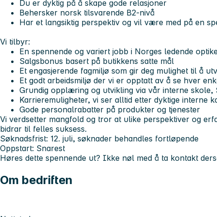
Du er dyktig på å skape gode relasjoner
Behersker norsk tilsvarende B2-nivå
Har et langsiktig perspektiv og vil være med på en s
Vi tilbyr:
En spennende og variert jobb i Norges ledende optik
Salgsbonus basert på butikkens satte mål
Et engasjerende fagmiljø som gir deg mulighet til å utv
Et godt arbeidsmiljø der vi er opptatt av å se hver en
Grundig opplæring og utvikling via vår interne skol
Karrieremuligheter, vi ser alltid etter dyktige interne 
Gode personalrabatter på produkter og tjenester
Vi verdsetter mangfold og tror at ulike perspektiver og erf
bidrar til felles suksess.
Søknadsfrist:
12. juli, søknader behandles fortløpende
Oppstart:
Snarest
Høres dette spennende ut? Ikke nøl med å ta kontakt ders
Om bedriften