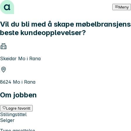
Hopp til innhold
Meny
Vil du bli med å skape møbelbransjens
beste kundeopplevelser?
Skeidar Mo i Rana
8624 Mo i Rana
Om jobben
Lagre favoritt
Stillingstittel
Selger
Type ansettelse