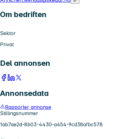
Annichen.wenaas@skeidar.no
Om bedriften
Sektor
Privat
Del annonsen
Annonsedata
Rapporter annonse
Stillingsnummer
1ab7ae2d-8b03-4430-a454-9cd38afbc578