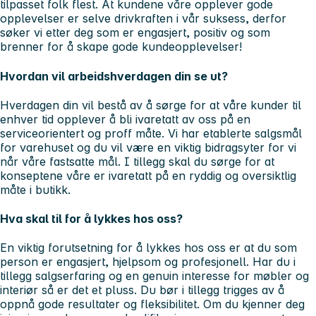
tilpasset folk flest. At kundene våre opplever gode
opplevelser er selve drivkraften i vår suksess, derfor
søker vi etter deg som er engasjert, positiv og som
brenner for å skape gode kundeopplevelser!
Hvordan vil arbeidshverdagen din se ut?
Hverdagen din vil bestå av å sørge for at våre kunder til
enhver tid opplever å bli ivaretatt av oss på en
serviceorientert og proff måte. Vi har etablerte salgsmål
for varehuset og du vil være en viktig bidragsyter for vi
når våre fastsatte mål. I tillegg skal du sørge for at
konseptene våre er ivaretatt på en ryddig og oversiktlig
måte i butikk.
Hva skal til for å lykkes hos oss?
En viktig forutsetning for å lykkes hos oss er at du som
person er engasjert, hjelpsom og profesjonell. Har du i
tillegg salgserfaring og en genuin interesse for møbler og
interiør så er det et pluss. Du bør i tillegg trigges av å
oppnå gode resultater og fleksibilitet. Om du kjenner deg