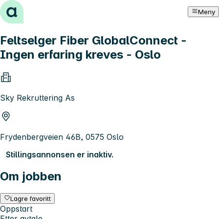
Hopp til innhold
Meny
Feltselger Fiber GlobalConnect -
Ingen erfaring kreves - Oslo
Sky Rekruttering As
Frydenbergveien 46B, 0575 Oslo
Stillingsannonsen er inaktiv.
Om jobben
Lagre favoritt
Oppstart
Etter avtale