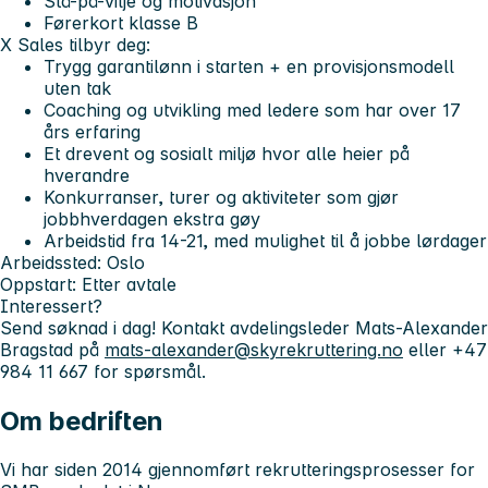
Stå-på-vilje og motivasjon
Førerkort klasse B
X Sales tilbyr deg:
Trygg garantilønn i starten + en provisjonsmodell
uten tak
Coaching og utvikling med ledere som har over 17
års erfaring
Et drevent og sosialt miljø hvor alle heier på
hverandre
Konkurranser, turer og aktiviteter som gjør
jobbhverdagen ekstra gøy
Arbeidstid fra 14-21, med mulighet til å jobbe lørdager
Arbeidssted:
Oslo
Oppstart:
Etter avtale
Interessert?
Send søknad i dag! Kontakt avdelingsleder Mats-Alexander
Bragstad på
mats-alexander@skyrekruttering.no
eller +47
984 11 667 for spørsmål.
Om bedriften
Vi har siden 2014 gjennomført rekrutteringsprosesser for