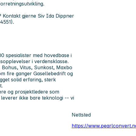
orretningsutvikling.
? Kontakt gjerne Siv Ida Dippner
94551).
00 spesialister med hovedbase i
elsopplevelser i verdensklasse.
 Bohus, Vitus, Sunkost, Maxbo
om fire ganger Gasellebedrift og
gget solid erfaring, sterk
t.
ere og prosjektledere som
 leverer ikke bare teknologi -- vi
Nettsted
https://www.pearlconvert.n