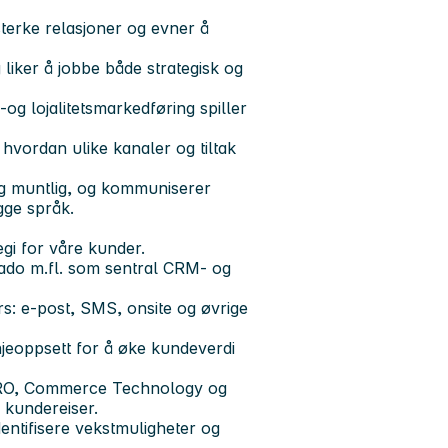
sterke relasjoner og evner å
 liker å jobbe både strategisk og
 lojalitetsmarkedføring spiller
 hvordan ulike kanaler og tiltak
og muntlig, og kommuniserer
gge språk.
gi for våre kunder.
ado m.fl. som sentral CRM- og
rs: e-post, SMS, onsite og øvrige
eoppsett for å øke kundeverdi
 CRO, Commerce Technology og
 kundereiser.
dentifisere vekstmuligheter og