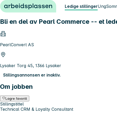
Hopp til innhold
Ledige stillinger
Ung
Somm
Bli en del av Pearl Commerce -- et le
PearlConvert AS
Lysaker Torg 45, 1366 Lysaker
Stillingsannonsen er inaktiv.
Om jobben
Lagre favoritt
Stillingstittel
Technical CRM & Loyalty Consultant