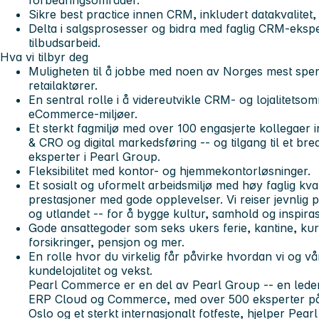
forbedringsområder.
Sikre best practice innen CRM, inkludert datakvalite
Delta i salgsprosesser og bidra med faglig CRM-ekspe
tilbudsarbeid.
Hva vi tilbyr deg
Muligheten til å jobbe med noen av Norges mest spen
retailaktører.
En sentral rolle i å videreutvikle CRM- og lojalitetso
eCommerce-miljøer.
Et sterkt fagmiljø med over 100 engasjerte kollegaer
& CRO og digital markedsføring -- og tilgang til et br
eksperter i Pearl Group.
Fleksibilitet med kontor- og hjemmekontorløsninger.
Et sosialt og uformelt arbeidsmiljø med høy faglig kva
prestasjoner med gode opplevelser. Vi reiser jevnlig
og utlandet -- for å bygge kultur, samhold og inspiras
Gode ansattegoder som seks ukers ferie, kantine, kur
forsikringer, pensjon og mer.
En rolle hvor du virkelig får påvirke hvordan vi og 
kundelojalitet og vekst.
Pearl Commerce er en del av Pearl Group -- en lede
ERP Cloud og Commerce, med over 500 eksperter på t
Oslo og et sterkt internasjonalt fotfeste, hjelper Pea