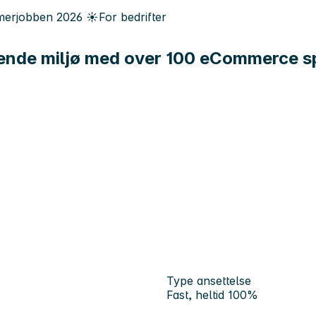
erjobben
2026
☀️
For bedrifter
dende miljø med over 100 eCommerce sp
Type ansettelse
Fast, heltid 100%