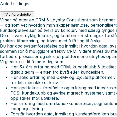
Antall stillinger
1
Vis flere detaljer
Vi ser nå etter en CRM & Loyalty Consultant som brenner 
-- og som vet hvordan man skaper sømløse, personalisert
kundeopplevelser på tvers av kanaler, med særlig tyngde 
Du er svært dyktig teknisk, og kombinerer strategisk forstå
praktisk tilnærming, og trives med å få ting til å skje.
Du har god systemforståelse og innsikt i hvordan data, sy
sammen for å muliggjøre effektiv CRM. Videre trives du med
forbedre prosesser og sikre at plattformene utnyttes optim
Vi gleder oss til å møte deg som
Har 3+ års erfaring med CRM, kundeklubb & lojalitet
digitalt team -- enten fra byrå eller kundesiden.
Har solid erfaring med CRM- og lojalitetsplattformer.
fordel, men ikke et krav.
Har god teknisk forståelse og erfaring med integrasj
POS, kundeklubb og øvrige martech-systemer, samt evn
opp saker mot utviklere.
Har erfaring med omnikanal-kundereiser, segmenterin
kampanjestyring.
Forstår hvordan data, innsikt og kundeadferd kan brukes