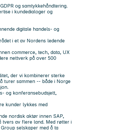
t, GDPR og samtykkehåndtering.
rtise i kundedialoger og
nende digitale handels- og
mrådet i et av Nordens ledende
 innen commerce, tech, data, UX
edere nettverk på over 500
litet, der vi kombinerer sterke
 på turer sammen -- både i Norge
jon.
s- og konferansebudsjett,
våre kunder lykkes med
nde nordisk aktør innen SAP,
vers av flere land.
Med røtter i
rl Group selskaper med å ta