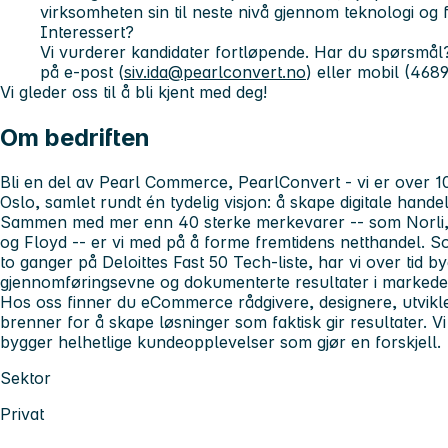
virksomheten sin til neste nivå gjennom teknologi og f
Interessert?
Vi vurderer kandidater fortløpende. Har du spørsmål
på e-post (
siv.ida@pearlconvert.no
) eller mobil (468
Vi gleder oss til å bli kjent med deg!
Om bedriften
Bli en del av Pearl Commerce, PearlConvert - vi er over 1
Oslo, samlet rundt én tydelig visjon: å skape digitale hand
Sammen med mer enn 40 sterke merkevarer -- som Norli,
og Floyd -- er vi med på å forme fremtidens netthandel. S
to ganger på Deloittes Fast 50 Tech-liste, har vi over tid by
gjennomføringsevne og dokumenterte resultater i markede
Hos oss finner du eCommerce rådgivere, designere, utvikl
brenner for å skape løsninger som faktisk gir resultater. Vi
bygger helhetlige kundeopplevelser som gjør en forskjell.
Sektor
Privat