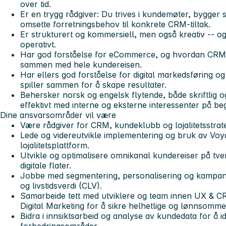
over tid.
Er en trygg rådgiver: Du trives i kundemøter, bygger 
omsette forretningsbehov til konkrete CRM-tiltak.
Er strukturert og kommersiell, men også kreativ -- og
operativt.
Har god forståelse for eCommerce, og hvordan CRM-og
sammen med hele kundereisen.
Har ellers god forståelse for digital markedsføring og
spiller sammen for å skape resultater.
Behersker norsk og engelsk flytende, både skriftlig 
effektivt med interne og eksterne interessenter på be
Dine ansvarsområder vil være
Være rådgiver for CRM, kundeklubb og lojalitetsstrate
Lede og videreutvikle implementering og bruk av Voy
lojalitetsplattform.
Utvikle og optimalisere omnikanal kundereiser på tve
digitale flater.
Jobbe med segmentering, personalisering og kampanj
og livstidsverdi (CLV).
Samarbeide tett med utviklere og team innen UX &
Digital Marketing for å sikre helhetlige og lønnsomme
Bidra i innsiktsarbeid og analyse av kundedata for å i