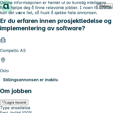
Denne informasjonen er hentet ut av kunstig intelligens
Hopp til innhold
Meny
for å hjelpe deg å finne relevante jobber. I noen få tilfeller
kan det være feil, så husk å sjekke hele annonsen.
Er du erfaren innen prosjektledelse og
implementering av software?
Compello AS
Oslo
Stillingsannonsen er inaktiv.
Om jobben
Lagre favoritt
Type ansettelse
Fast, heltid 100%