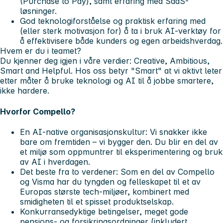
(Purchase to Pay), samt erfaring med SaaS-
løsninger.
God teknologiforståelse og praktisk erfaring med
(eller sterk motivasjon for) å ta i bruk AI-verktøy for
å effektivisere både kunders og egen arbeidshverdag.
Hvem er du i teamet?
Du kjenner deg igjen i våre verdier:
Creative, Ambitious,
Smart and Helpful
. Hos oss betyr "Smart" at vi aktivt leter
etter måter å bruke teknologi og AI til å jobbe smartere,
ikke hardere.
Hvorfor Compello?
En AI-native organisasjonskultur: Vi snakker ikke
bare om fremtiden – vi bygger den. Du blir en del av
et miljø som oppmuntrer til eksperimentering og bruk
av AI i hverdagen.
Det beste fra to verdener: Som en del av Compello
og Visma har du tyngden og felleskapet til et av
Europas største tech-miljøer, kombinert med
smidigheten til et spisset produktselskap.
Konkurransedyktige betingelser, meget gode
pensjons- og forsikringsordninger (inkludert