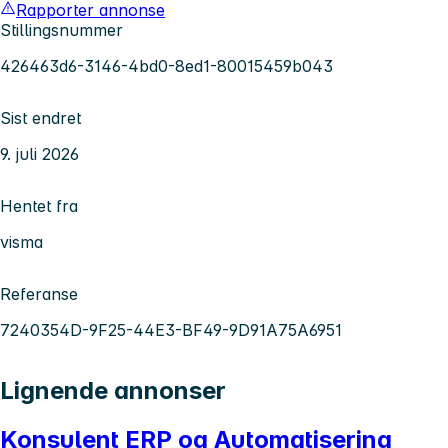
Rapporter annonse
Stillingsnummer
426463d6-3146-4bd0-8ed1-80015459b043
Sist endret
9. juli 2026
Hentet fra
visma
Referanse
7240354D-9F25-44E3-BF49-9D91A75A6951
Lignende annonser
Konsulent ERP og Automatisering