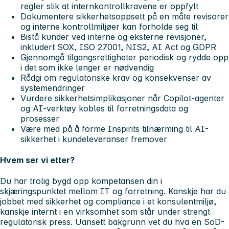
regler slik at internkontrollkravene er oppfylt
Dokumentere sikkerhetsoppsett på en måte revisorer
og interne kontrollmiljøer kan forholde seg til
Bistå kunder ved interne og eksterne revisjoner,
inkludert SOX, ISO 27001, NIS2, AI Act og GDPR
Gjennomgå tilgangsrettigheter periodisk og rydde opp
i det som ikke lenger er nødvendig
Rådgi om regulatoriske krav og konsekvenser av
systemendringer
Vurdere sikkerhetsimplikasjoner når Copilot-agenter
og AI-verktøy kobles til forretningsdata og
prosesser
Være med på å forme Inspirits tilnærming til AI-
sikkerhet i kundeleveranser fremover
Hvem ser vi etter?
Du har trolig bygd opp kompetansen din i
skjæringspunktet mellom IT og forretning. Kanskje har du
jobbet med sikkerhet og compliance i et konsulentmiljø,
kanskje internt i en virksomhet som står under strengt
regulatorisk press. Uansett bakgrunn vet du hva en SoD-