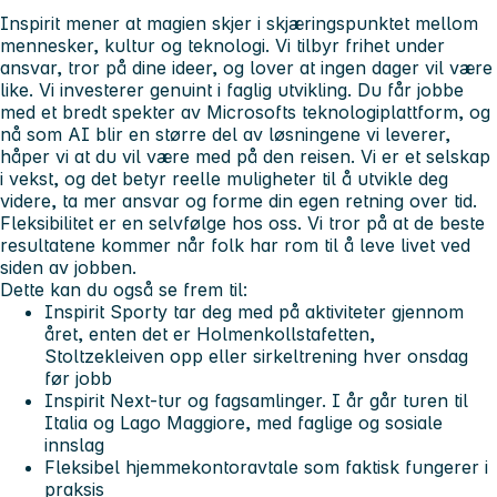
Inspirit mener at magien skjer i skjæringspunktet mellom
mennesker, kultur og teknologi. Vi tilbyr frihet under
ansvar, tror på dine ideer, og lover at ingen dager vil være
like. Vi investerer genuint i faglig utvikling. Du får jobbe
med et bredt spekter av Microsofts teknologiplattform, og
nå som AI blir en større del av løsningene vi leverer,
håper vi at du vil være med på den reisen. Vi er et selskap
i vekst, og det betyr reelle muligheter til å utvikle deg
videre, ta mer ansvar og forme din egen retning over tid.
Fleksibilitet er en selvfølge hos oss. Vi tror på at de beste
resultatene kommer når folk har rom til å leve livet ved
siden av jobben.
Dette kan du også se frem til:
Inspirit Sporty tar deg med på aktiviteter gjennom
året, enten det er Holmenkollstafetten,
Stoltzekleiven opp eller sirkeltrening hver onsdag
før jobb
Inspirit Next-tur og fagsamlinger. I år går turen til
Italia og Lago Maggiore, med faglige og sosiale
innslag
Fleksibel hjemmekontoravtale som faktisk fungerer i
praksis