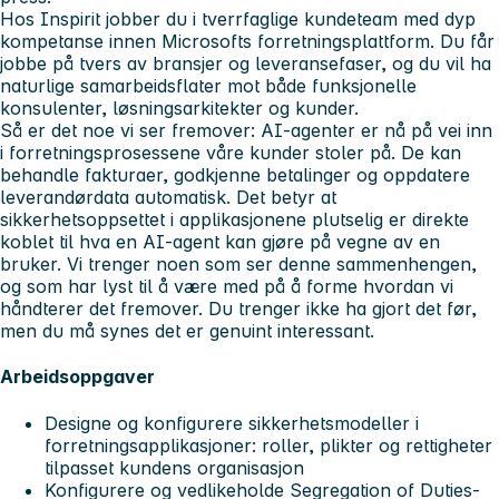
Hos Inspirit jobber du i tverrfaglige kundeteam med dyp
kompetanse innen Microsofts forretningsplattform. Du får
jobbe på tvers av bransjer og leveransefaser, og du vil ha
naturlige samarbeidsflater mot både funksjonelle
konsulenter, løsningsarkitekter og kunder.
Så er det noe vi ser fremover: AI-agenter er nå på vei inn
i forretningsprosessene våre kunder stoler på. De kan
behandle fakturaer, godkjenne betalinger og oppdatere
leverandørdata automatisk. Det betyr at
sikkerhetsoppsettet i applikasjonene plutselig er direkte
koblet til hva en AI-agent kan gjøre på vegne av en
bruker. Vi trenger noen som ser denne sammenhengen,
og som har lyst til å være med på å forme hvordan vi
håndterer det fremover. Du trenger ikke ha gjort det før,
men du må synes det er genuint interessant.
Arbeidsoppgaver
Designe og konfigurere sikkerhetsmodeller i
forretningsapplikasjoner: roller, plikter og rettigheter
tilpasset kundens organisasjon
Konfigurere og vedlikeholde Segregation of Duties-