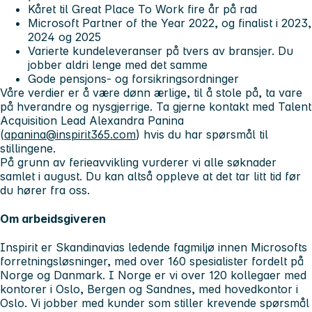
Kåret til Great Place To Work fire år på rad
Microsoft Partner of the Year 2022, og finalist i 2023,
2024 og 2025
Varierte kundeleveranser på tvers av bransjer. Du
jobber aldri lenge med det samme
Gode pensjons- og forsikringsordninger
Våre verdier er å være dønn ærlige, til å stole på, ta vare
på hverandre og nysgjerrige. Ta gjerne kontakt med Talent
Acquisition Lead Alexandra Panina
(
apanina@inspirit365.com
) hvis du har spørsmål til
stillingene.
På grunn av ferieavvikling vurderer vi alle søknader
samlet i august. Du kan altså oppleve at det tar litt tid før
du hører fra oss.
Om arbeidsgiveren
Inspirit er Skandinavias ledende fagmiljø innen Microsofts
forretningsløsninger, med over 160 spesialister fordelt på
Norge og Danmark. I Norge er vi over 120 kollegaer med
kontorer i Oslo, Bergen og Sandnes, med hovedkontor i
Oslo. Vi jobber med kunder som stiller krevende spørsmål