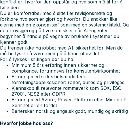
konflikt er, hvorfor den oppstår og hva som må til for å
løse den.
Du er komfortabel med å sitte i et revisjonsmøte og
forklare hva som er gjort og hvorfor. Du snakker like
gjerne med en økonomisjef som med en systemarkitekt. Og
du er nysgjerrig på hva som skjer når AI-agenter
begynner å handle på vegne av brukere i systemer du
kjenner godt.
Du trenger ikke ha jobbet med AI-sikkerhet før. Men du
må ha lyst til å være med på å finne ut av det.
For å lykkes i stillingen bør du ha
Minimum 5 års erfaring innen sikkerhet og
compliance, fortrinnsvis fra konsulentvirksomhet
Erfaring med sikkerhetsmodeller i
forretningsapplikasjoner: roller, duties og privileges
Kjennskap til relevante rammeverk som SOX, ISO
27001, NIS2 eller GDPR
Erfaring med Azure, Power Platform eller Microsoft
Sentinel er en fordel
Behersker norsk og engelsk godt, muntlig og skriftlig
Hvorfor jobbe hos oss?