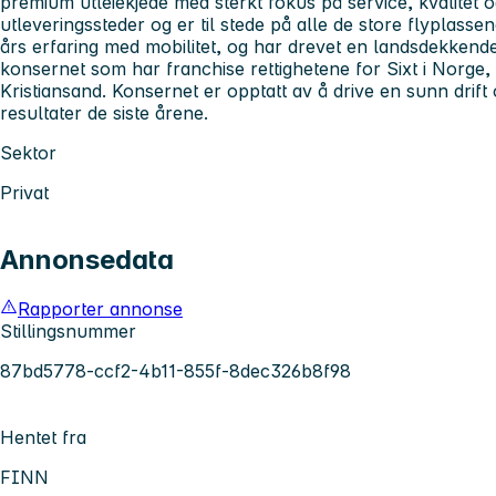
premium utleiekjede med sterkt fokus på service, kvalitet o
utleveringssteder og er til stede på alle de store flyplasse
års erfaring med mobilitet, og har drevet en landsdekkende
konsernet som har franchise rettighetene for Sixt i Norge,
Kristiansand. Konsernet er opptatt av å drive en sunn drift
resultater de siste årene.
Sektor
Privat
Annonsedata
Rapporter annonse
Stillingsnummer
87bd5778-ccf2-4b11-855f-8dec326b8f98
Hentet fra
FINN