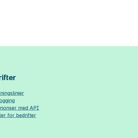
ifter
ningslinjer
logging
nnonser med API
ler for bedrifter