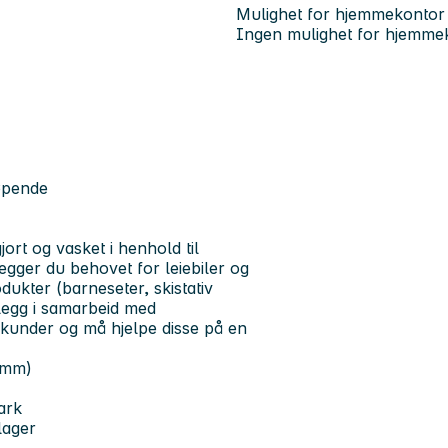
Mulighet for hjemmekontor
Ingen mulighet for hjemme
løpende
jort og vasket i henhold til
egger du behovet for leiebiler og
dukter (barneseter, skistativ
legg i samarbeid med
 kunder og må hjelpe disse på en
k mm)
park
lager