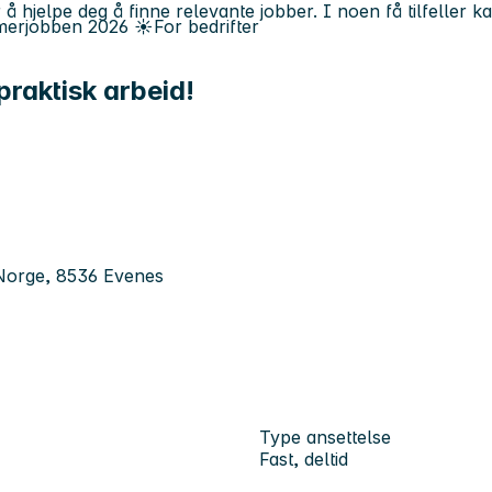
 å hjelpe deg å finne relevante jobber. I noen få tilfeller 
erjobben
2026
☀️
For bedrifter
praktisk arbeid!
 Norge, 8536 Evenes
Type ansettelse
Fast, deltid