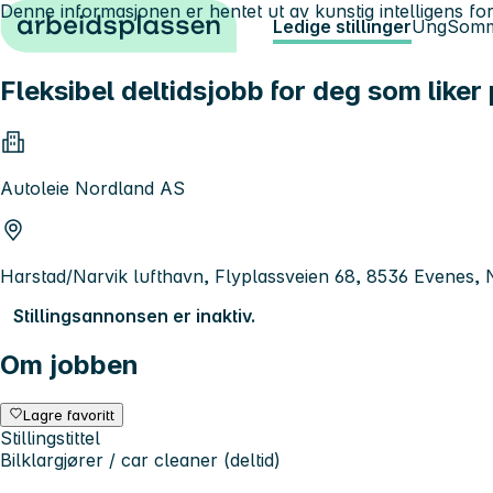
Denne informasjonen er hentet ut av kunstig intelligens for
Hopp til innhold
Ledige stillinger
Ung
Somm
Fleksibel deltidsjobb for deg som liker 
Autoleie Nordland AS
Harstad/Narvik lufthavn, Flyplassveien 68, 8536 Evenes,
Stillingsannonsen er inaktiv.
Om jobben
Lagre favoritt
Stillingstittel
Bilklargjører / car cleaner (deltid)