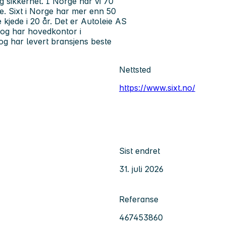
g sikkerhet. I Norge har vi 70
ne. Sixt i Norge har mer enn 50
 kjede i 20 år. Det er Autoleie AS
 og har hovedkontor i
 og har levert bransjens beste
Nettsted
https://www.sixt.no/
Sist endret
31. juli 2026
Referanse
467453860