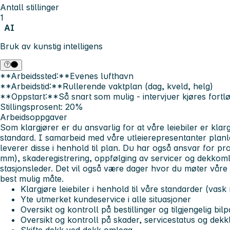
Antall stillinger
1
AI
Bruk av kunstig intelligens
**Arbeidssted:**Evenes lufthavn
**Arbeidstid:**Rullerende vaktplan (dag, kveld, helg)
**Oppstart:**Så snart som mulig - intervjuer kjøres fort
Stillingsprosent
: 20%
Arbeidsoppgaver
Som klargjører er du ansvarlig for at våre leiebiler er klarg
standard. I samarbeid med våre utleierepresentanter planl
leverer disse i henhold til plan. Du har også ansvar for pro
mm), skaderegistrering, oppfølging av servicer og dekkom
stasjonsleder. Det vil også være dager hvor du møter våre
best mulig måte.
Klargjøre leiebiler i henhold til våre standarder (vas
Yte utmerket kundeservice i alle situasjoner
Oversikt og kontroll på bestillinger og tilgjengelig bil
Oversikt og kontroll på skader, servicestatus og dekk