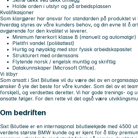
Skifte dekk ved dekk omlegg
Holde orden i utstyr og på arbeidsplassen
Kvalifikasjoner
Som klargjører har ansvar for standarden på produktet vi l
hverdag styres av våre kunders behov, og din evne til å ar
avgjørende for den kvalitet vi leverer.
Minimum førerkort klasse B (manuelt og automatgir)
Plettfri vandel (politiattest)
Hurtig og nøyaktig med stor fysisk arbeidskapasitet
Strukturert med ordenssans
Flytende norsk / engelsk muntlig og skriftlig
Datakunnskaper (Microsoft Office).
Vi tilbyr
Som ansatt i Sixt Bilutleie vil du være del av en organisas
ønsker å yte det beste for våre kunder. Som del av et team 
forskjell, og verdsettes deretter. Vi har gode trenings- og
ansatte følger. For den rette vil det også være utviklingsm
Om bedriften
Sixt Bilutleie er en internasjonal bilutleiekjede med 4500 utl
verdens største BMW kunde og er kjent for å tilby premium 