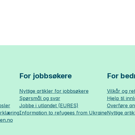
For jobbsøkere
For bedr
Nyttige artikler for jobbsøkere
Vilkår og ret
Spørsmål og svar
Hjelp til inn
sler
Jobbe i utlandet (EURES)
Overføre a
erklæring
Information to refugees from Ukraine
Nyttige artik
sen.no