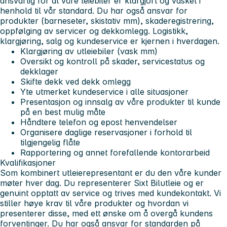
ansvarlig for at våre leiebiler er klargjort og vasket i
henhold til vår standard. Du har også ansvar for
produkter (barneseter, skistativ mm), skaderegistrering,
oppfølging av servicer og dekkomlegg. Logistikk,
klargjøring, salg og kundeservice er kjernen i hverdagen.
Klargjøring av utleiebiler (vask mm)
Oversikt og kontroll på skader, servicestatus og
dekklager
Skifte dekk ved dekk omlegg
Yte utmerket kundeservice i alle situasjoner
Presentasjon og innsalg av våre produkter til kunde
på en best mulig måte
Håndtere telefon og epost henvendelser
Organisere daglige reservasjoner i forhold til
tilgjengelig flåte
Rapportering og annet forefallende kontorarbeid
Kvalifikasjoner
Som kombinert utleierepresentant er du den våre kunder
møter hver dag. Du representerer Sixt Bilutleie og er
genuint opptatt av service og trives med kundekontakt. Vi
stiller høye krav til våre produkter og hvordan vi
presenterer disse, med ett ønske om å overgå kundens
forventinger. Du har også ansvar for standarden på