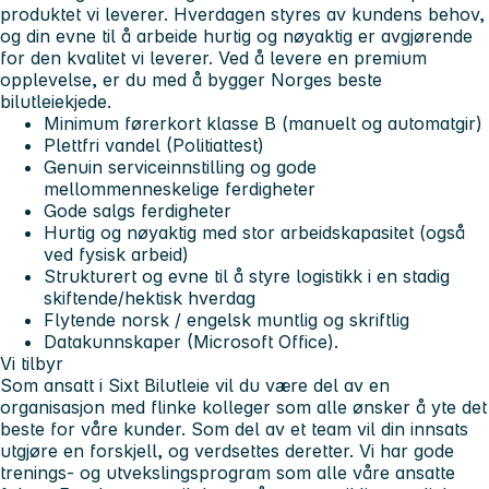
produktet vi leverer. Hverdagen styres av kundens behov,
og din evne til å arbeide hurtig og nøyaktig er avgjørende
for den kvalitet vi leverer. Ved å levere en premium
opplevelse, er du med å bygger Norges beste
bilutleiekjede.
Minimum førerkort klasse B (manuelt og automatgir)
Plettfri vandel (Politiattest)
Genuin serviceinnstilling og gode
mellommenneskelige ferdigheter
Gode salgs ferdigheter
Hurtig og nøyaktig med stor arbeidskapasitet (også
ved fysisk arbeid)
Strukturert og evne til å styre logistikk i en stadig
skiftende/hektisk hverdag
Flytende norsk / engelsk muntlig og skriftlig
Datakunnskaper (Microsoft Office).
Vi tilbyr
Som ansatt i Sixt Bilutleie vil du være del av en
organisasjon med flinke kolleger som alle ønsker å yte det
beste for våre kunder. Som del av et team vil din innsats
utgjøre en forskjell, og verdsettes deretter. Vi har gode
trenings- og utvekslingsprogram som alle våre ansatte