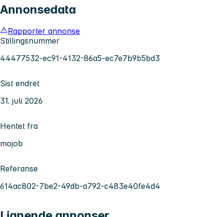
Annonsedata
Rapporter annonse
Stillingsnummer
44477532-ec91-4132-86a5-ec7e7b9b5bd3
Sist endret
31. juli 2026
Hentet fra
mojob
Referanse
614ac802-7be2-49db-a792-c483e40fe4d4
Lignende annonser