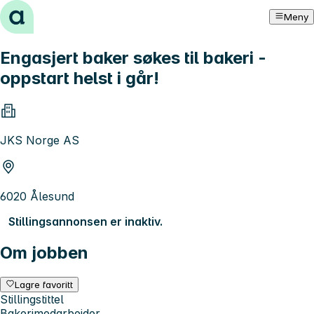
Hopp til innhold
Meny
Engasjert baker søkes til bakeri -
oppstart helst i går!
JKS Norge AS
6020 Ålesund
Stillingsannonsen er inaktiv.
Om jobben
Lagre favoritt
Stillingstittel
Bakerimedarbeider