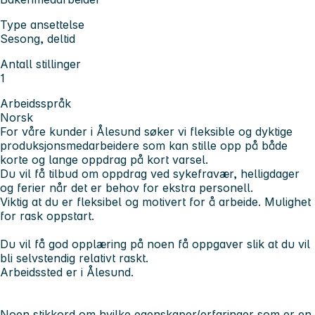
Type ansettelse
Sesong, deltid
Antall stillinger
1
Arbeidsspråk
Norsk
For våre kunder i Ålesund søker vi fleksible og dyktige
produksjonsmedarbeidere som kan stille opp på både
korte og lange oppdrag på kort varsel.
Du vil få tilbud om oppdrag ved sykefravær, helligdager
og ferier når det er behov for ekstra personell.
Viktig at du er fleksibel og motivert for å arbeide. Mulighet
for rask oppstart.
Du vil få god opplæring på noen få oppgaver slik at du vil
bli selvstendig relativt raskt.
Arbeidssted er i Ålesund.
Noen stikkord om hvilke egenskaper/erfaringer som er en