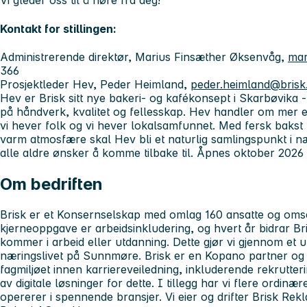
Vi gleder oss til å høre fra deg!
Kontakt for stillingen:
Administrerende direktør, Marius Finsæther Øksenvåg,
mar
366
Prosjektleder Hev, Peder Heimland,
peder.heimland@brisk
Hev er Brisk sitt nye bakeri- og kafékonsept i Skarbøvika 
på håndverk, kvalitet og fellesskap. Hev handler om mer e
vi hever folk og vi hever lokalsamfunnet. Med fersk bakst 
varm atmosfære skal Hev bli et naturlig samlingspunkt i næ
alle aldre ønsker å komme tilbake til.
Åpnes oktober 2026
Om bedriften
Brisk er et Konsernselskap med omlag 160 ansatte og om
kjerneoppgave er arbeidsinkludering, og hvert år bidrar Br
kommer i arbeid eller utdanning. Dette gjør vi gjennom et 
næringslivet på Sunnmøre. Brisk er en Kopano partner og 
fagmiljøet innen karriereveiledning, inkluderende rekrutteri
av digitale løsninger for dette. I tillegg har vi flere ordi
opererer i spennende bransjer. Vi eier og drifter Brisk Re