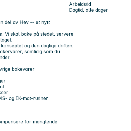
Arbeidstid
Dagtid, alle dager
n del av Hev -- et nytt
. Vi skal bake på stedet, servere
laget.
 konseptet og den daglige driften.
bakervarer, samtidig som du
nder.
øvrige bakevarer
ger
nt
sser
MS- og IK-mat-rutiner
kompensere for manglende