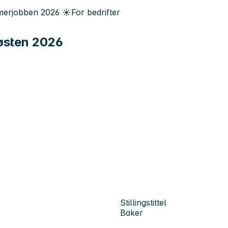
erjobben
2026
☀️
For bedrifter
østen 2026
Stillingstittel
Baker