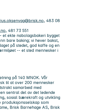
ius.oksenvag@brisk.no
, 483 08
.no
, 481 73 551
-- et ekte nabolagsbakeri bygget
nn bare baking; vi hever bakst,
laget på stedet, god kaffe og en
rmiljøet -- et sted mennesker i
setning på 140 MNOK. Vår
isk til at over 200 mennesker
utstrakt samarbeid med
en sentral del av det ledende
ng, sosial bærekraft og utvikling
nære produksjonsselskap som
klame, Brisk Barnehage AS, Brisk