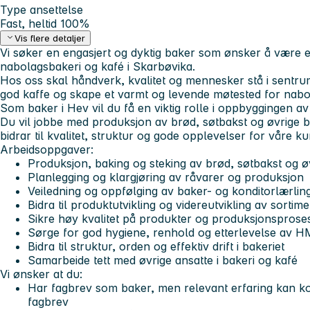
Type ansettelse
Fast, heltid 100%
Vis flere detaljer
Vi søker en engasjert og dyktig baker som ønsker å være e
nabolagsbakeri og kafé i Skarbøvika.
Hos oss skal håndverk, kvalitet og mennesker stå i sentrum
god kaffe og skape et varmt og levende møtested for nabo
Som baker i Hev vil du få en viktig rolle i oppbyggingen av
Du vil jobbe med produksjon av brød, søtbakst og øvrige 
bidrar til kvalitet, struktur og gode opplevelser for våre ku
Arbeidsoppgaver:
Produksjon, baking og steking av brød, søtbakst og 
Planlegging og klargjøring av råvarer og produksjon
Veiledning og oppfølging av baker- og konditorlærlin
Bidra til produktutvikling og videreutvikling av sortime
Sikre høy kvalitet på produkter og produksjonsprose
Sørge for god hygiene, renhold og etterlevelse av H
Bidra til struktur, orden og effektiv drift i bakeriet
Samarbeide tett med øvrige ansatte i bakeri og kafé
Vi ønsker at du:
Har fagbrev som baker, men relevant erfaring kan 
fagbrev