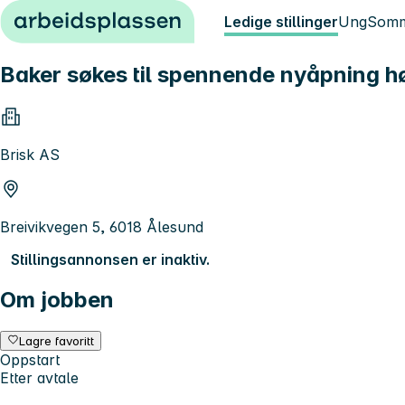
Hopp til innhold
Ledige stillinger
Ung
Somm
Baker søkes til spennende nyåpning h
Brisk AS
Breivikvegen 5, 6018 Ålesund
Stillingsannonsen er inaktiv.
Om jobben
Lagre favoritt
Oppstart
Etter avtale