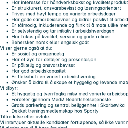
Har interesse for håndverksbakst og kvalitetsprodukt
Er strukturert, ansvarsbevisst og løsningsorientert
Trives med høyt tempo og varierte arbeidsdager
Har gode samarbeidsevner og bidrar positivt til arbeid
Er tålmodig, inkluderende og flink til å møte ulike 
Er selvstendig og tar initiativ i arbeidshverdagen
Har fokus på kvalitet, service og gode rutiner
Behersker norsk eller engelsk godt
Vi ser gjerne også at du:
Er sosial og omgjengelig
Har et øye for detaljer og presentasjon
Er pålitelig og ansvarsbevisst
Har god arbeidskapasitet
Er fleksibel i en variert arbeidshverdag
Ønsker å bidra til å skape et hyggelig og levende møt
Vi tilbyr:
Et hyggelig og tverrfaglig miljø med varierte arbeids
Fordeler gjennom Medi3 Bedriftshelsetjeneste
Gratis parkering og sentral beliggenhet i Skarbøvika
Dekket treningsmedlemskap hos Sporty
Tiltredelse etter avtale.
Vi intervjuer aktuelle kandidater fortløpende, så ikke vent