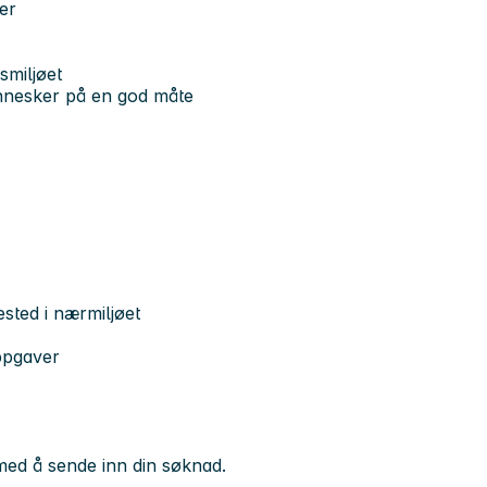
er
smiljøet
mennesker på en god måte
ested i nærmiljøet
oppgaver
 med å sende inn din søknad.