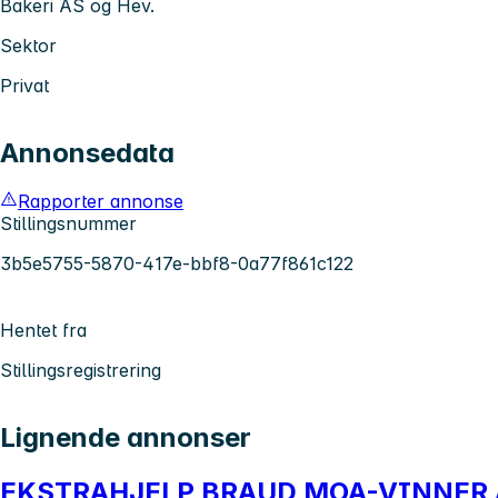
Bakeri AS og Hev.
Sektor
Privat
Annonsedata
Rapporter annonse
Stillingsnummer
3b5e5755-5870-417e-bbf8-0a77f861c122
Hentet fra
Stillingsregistrering
Lignende annonser
EKSTRAHJELP BRAUD MOA-VINNER A