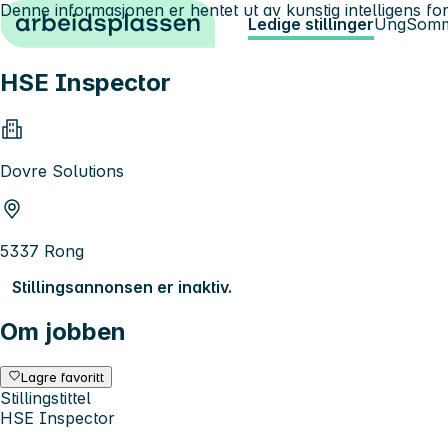
Denne informasjonen er hentet ut av kunstig intelligens for
Hopp til innhold
Ledige stillinger
Ung
Somm
HSE Inspector
Dovre Solutions
5337 Rong
Stillingsannonsen er inaktiv.
Om jobben
Lagre favoritt
Stillingstittel
HSE Inspector