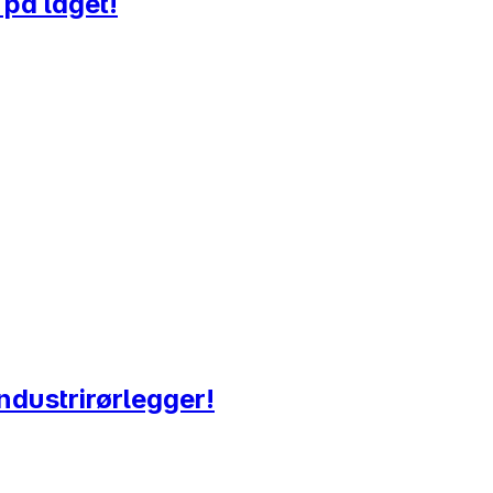
 på laget!
Industrirørlegger!