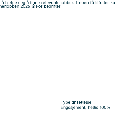
 å hjelpe deg å finne relevante jobber. I noen få tilfeller 
erjobben
2026
☀️
For bedrifter
Type ansettelse
Engasjement, heltid 100%