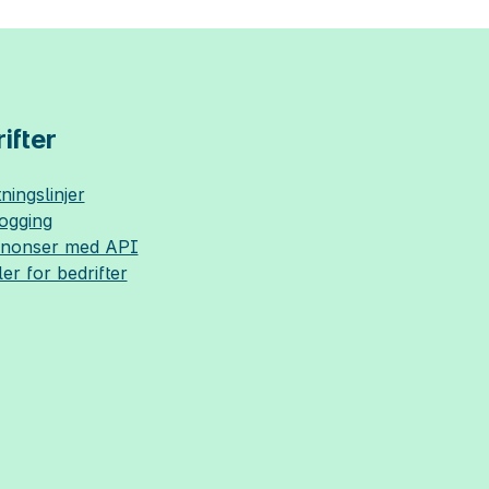
ifter
ningslinjer
logging
nnonser med API
ler for bedrifter