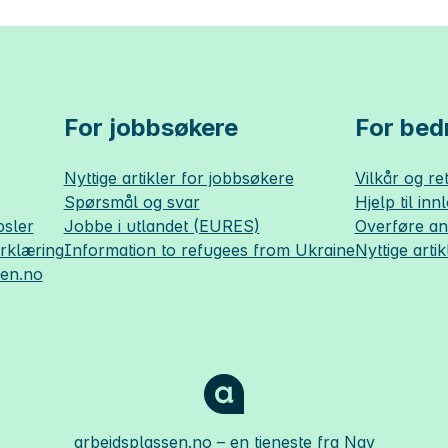
For jobbsøkere
For bedr
Nyttige artikler for jobbsøkere
Vilkår og ret
Spørsmål og svar
Hjelp til inn
sler
Jobbe i utlandet (EURES)
Overføre a
erklæring
Information to refugees from Ukraine
Nyttige artik
sen.no
arbeidsplassen.no
– en tjeneste fra Nav