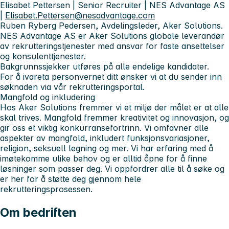
Elisabet Pettersen | Senior Recruiter | NES Advantage AS
|
Elisabet.Pettersen@nesadvantage.com
Ruben Ryberg Pedersen, Avdelingsleder, Aker Solutions.
NES Advantage AS er Aker Solutions globale leverandør
av rekrutteringstjenester med ansvar for faste ansettelser
og konsulenttjenester.
Bakgrunnssjekker utføres på alle endelige kandidater.
For å ivareta personvernet ditt ønsker vi at du sender inn
søknaden via vår rekrutteringsportal.
Mangfold og inkludering
Hos Aker Solutions fremmer vi et miljø der målet er at alle
skal trives. Mangfold fremmer kreativitet og innovasjon, og
gir oss et viktig konkurransefortrinn. Vi omfavner alle
aspekter av mangfold, inkludert funksjonsvariasjoner,
religion, seksuell legning og mer. Vi har erfaring med å
imøtekomme ulike behov og er alltid åpne for å finne
løsninger som passer deg. Vi oppfordrer alle til å søke og
er her for å støtte deg gjennom hele
rekrutteringsprosessen.
Om bedriften