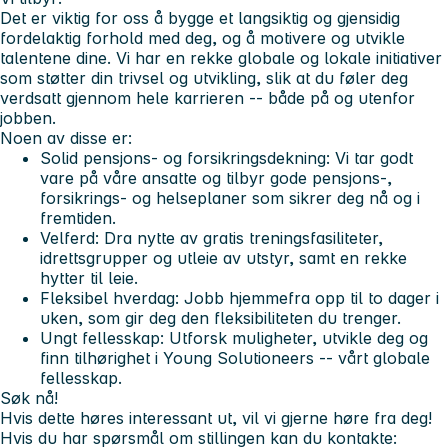
Det er viktig for oss å bygge et langsiktig og gjensidig
fordelaktig forhold med deg, og å motivere og utvikle
talentene dine. Vi har en rekke globale og lokale initiativer
som støtter din trivsel og utvikling, slik at du føler deg
verdsatt gjennom hele karrieren -- både på og utenfor
jobben.
Noen av disse er:
Solid pensjons- og forsikringsdekning: Vi tar godt
vare på våre ansatte og tilbyr gode pensjons-,
forsikrings- og helseplaner som sikrer deg nå og i
fremtiden.
Velferd: Dra nytte av gratis treningsfasiliteter,
idrettsgrupper og utleie av utstyr, samt en rekke
hytter til leie.
Fleksibel hverdag: Jobb hjemmefra opp til to dager i
uken, som gir deg den fleksibiliteten du trenger.
Ungt fellesskap: Utforsk muligheter, utvikle deg og
finn tilhørighet i Young Solutioneers -- vårt globale
fellesskap.
Søk nå!
Hvis dette høres interessant ut, vil vi gjerne høre fra deg!
Hvis du har spørsmål om stillingen kan du kontakte: