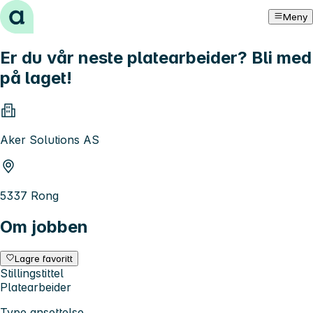
Hopp til innhold
Meny
Er du vår neste platearbeider? Bli med
på laget!
Aker Solutions AS
5337 Rong
Om jobben
Lagre favoritt
Stillingstittel
Platearbeider
Type ansettelse