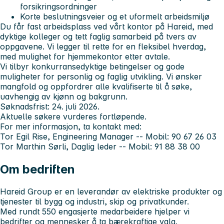
forsikringsordninger
Korte beslutningsveier og et uformelt arbeidsmiljø
Du får fast arbeidsplass ved vårt kontor på Hareid, med
dyktige kolleger og tett faglig samarbeid på tvers av
oppgavene. Vi legger til rette for en fleksibel hverdag,
med mulighet for hjemmekontor etter avtale.
Vi tilbyr konkurransedyktige betingelser og gode
muligheter for personlig og faglig utvikling. Vi ønsker
mangfold og oppfordrer alle kvalifiserte til å søke,
uavhengig av kjønn og bakgrunn.
Søknadsfrist: 24. juli 2026.
Aktuelle søkere vurderes fortløpende.
For mer informasjon, ta kontakt med:
Tor Egil Rise, Engineering Manager -- Mobil: 90 67 26 03
Tor Marthin Sørli, Daglig leder -- Mobil: 91 88 38 00
Om bedriften
Hareid Group er en leverandør av elektriske produkter og
tjenester til bygg og industri, skip og privatkunder.
Med rundt 550 engasjerte medarbeidere hjelper vi
bedrifter og mennesker å ta bærekraftige valg.