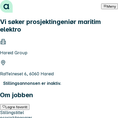
Hopp til innhold
Meny
Vi søker prosjektingeniør maritim
elektro
Hareid Group
Raffelneset 6, 6060 Hareid
Stillingsannonsen er inaktiv.
Om jobben
Lagre favoritt
Stillingstittel
prosjektingeniør