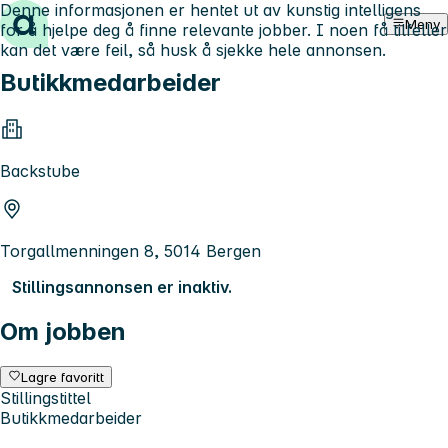
Denne informasjonen er hentet ut av kunstig intelligens
Hopp til innhold
Meny
for å hjelpe deg å finne relevante jobber. I noen få tilfeller
kan det være feil, så husk å sjekke hele annonsen.
Butikkmedarbeider
Backstube
Torgallmenningen 8, 5014 Bergen
Stillingsannonsen er inaktiv.
Om jobben
Lagre favoritt
Stillingstittel
Butikkmedarbeider