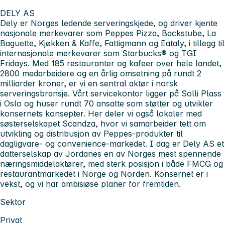
DELY AS
Dely er Norges ledende serveringskjede, og driver kjente
nasjonale merkevarer som Peppes Pizza, Backstube, La
Baguette, Kjøkken & Kaffe, Fattigmann og Eataly, i tillegg til
internasjonale merkevarer som Starbucks® og TGI
Fridays. Med 185 restauranter og kafeer over hele landet,
2800 medarbeidere og en årlig omsetning på rundt 2
milliarder kroner, er vi en sentral aktør i norsk
serveringsbransje. Vårt servicekontor ligger på Solli Plass
i Oslo og huser rundt 70 ansatte som støtter og utvikler
konsernets konsepter. Her deler vi også lokaler med
søsterselskapet Scandza, hvor vi samarbeider tett om
utvikling og distribusjon av Peppes-produkter til
dagligvare- og convenience-markedet. I dag er Dely AS et
datterselskap av Jordanes en av Norges mest spennende
næringsmiddelaktører, med sterk posisjon i både FMCG og
restaurantmarkedet i Norge og Norden. Konsernet er i
vekst, og vi har ambisiøse planer for fremtiden.
Sektor
Privat