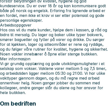
forstår betydningen av kvalitet, hygiene og god
kundeservice. Du er over 18 år og kan kommunisere godt
både på norsk og engelsk. Erfaring fra lignende arbeid er
en fordel, men ikke et krav vi ser etter potensial og gode
personlige egenskaper.
Arbeidsoppgaver
Hos oss vil du møte kunder, hjelpe dem i kassen, gi råd og
bidra til mersalg. Du lager og baker ulike typer bakverk,
smører baguetter og fyller på varer og drikke. Du sørger
for at kjøkken, lager og sitteområder er rene og ryddige,
og du følger våre rutiner for kvalitet, hygiene og sikkerhet.
Noen vakter innebærer å åpne eller stenge butikken.
Mer informasjon
Vi gir grundig opplæring og gode utviklingsmuligheter i et
selskap som vokser. Vaktene varer mellom 5 og 7,5 timer,
og arbeidstiden ligger mellom 05:30 og 21:00. Vi har ulike
vakttyper gjennom dagen, og du må regne med arbeid
annenhver helg. Noen ganger jobber du sammen med
kollegaer, andre ganger står du alene og har ansvar for
hele butikken.
Om bedriften