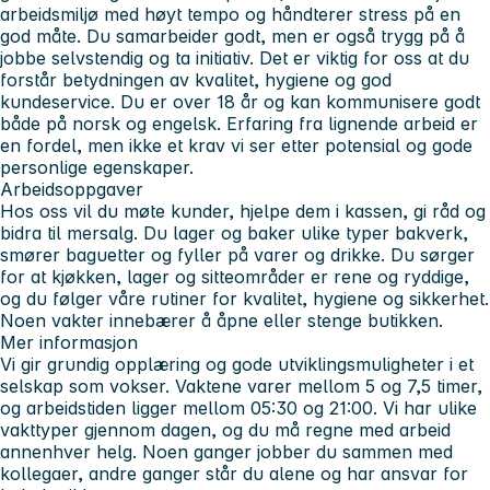
arbeidsmiljø med høyt tempo og håndterer stress på en
god måte. Du samarbeider godt, men er også trygg på å
jobbe selvstendig og ta initiativ. Det er viktig for oss at du
forstår betydningen av kvalitet, hygiene og god
kundeservice. Du er over 18 år og kan kommunisere godt
både på norsk og engelsk. Erfaring fra lignende arbeid er
en fordel, men ikke et krav vi ser etter potensial og gode
personlige egenskaper.
Arbeidsoppgaver
Hos oss vil du møte kunder, hjelpe dem i kassen, gi råd og
bidra til mersalg. Du lager og baker ulike typer bakverk,
smører baguetter og fyller på varer og drikke. Du sørger
for at kjøkken, lager og sitteområder er rene og ryddige,
og du følger våre rutiner for kvalitet, hygiene og sikkerhet.
Noen vakter innebærer å åpne eller stenge butikken.
Mer informasjon
Vi gir grundig opplæring og gode utviklingsmuligheter i et
selskap som vokser. Vaktene varer mellom 5 og 7,5 timer,
og arbeidstiden ligger mellom 05:30 og 21:00. Vi har ulike
vakttyper gjennom dagen, og du må regne med arbeid
annenhver helg. Noen ganger jobber du sammen med
kollegaer, andre ganger står du alene og har ansvar for