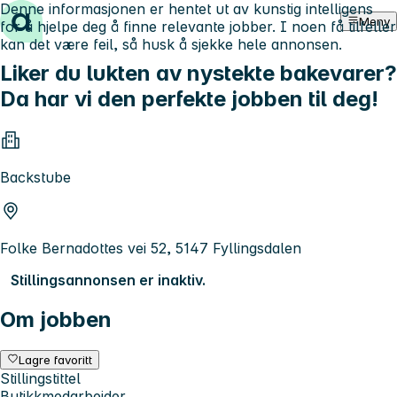
Denne informasjonen er hentet ut av kunstig intelligens
Hopp til innhold
Meny
for å hjelpe deg å finne relevante jobber. I noen få tilfeller
kan det være feil, så husk å sjekke hele annonsen.
Liker du lukten av nystekte bakevarer?
Da har vi den perfekte jobben til deg!
Backstube
Folke Bernadottes vei 52, 5147 Fyllingsdalen
Stillingsannonsen er inaktiv.
Om jobben
Lagre favoritt
Stillingstittel
Butikkmedarbeider