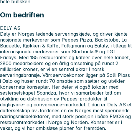
hele butikken.
Om bedriften
DELY AS
Dely er Norges ledende serveringskjede, og driver kjente
nasjonale merkevarer som Peppes Pizza, Backstube, La
Baguette, Kjøkken & Kaffe, Fattigmann og Eataly, i tillegg til
internasjonale merkevarer som Starbucks® og TGI
Fridays. Med 185 restauranter og kafeer over hele landet,
2800 medarbeidere og en årlig omsetning på rundt 2
milliarder kroner, er vi en sentral aktør i norsk
serveringsbransje. Vårt servicekontor ligger på Solli Plass
i Oslo og huser rundt 70 ansatte som støtter og utvikler
konsernets konsepter. Her deler vi også lokaler med
søsterselskapet Scandza, hvor vi samarbeider tett om
utvikling og distribusjon av Peppes-produkter til
dagligvare- og convenience-markedet. I dag er Dely AS et
datterselskap av Jordanes en av Norges mest spennende
næringsmiddelaktører, med sterk posisjon i både FMCG og
restaurantmarkedet i Norge og Norden. Konsernet er i
vekst, og vi har ambisiøse planer for fremtiden.