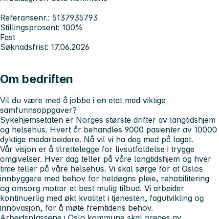
Referansenr.: 5137935793
Stillingsprosent: 100%
Fast
Søknadsfrist: 17.06.2026
Om bedriften
Vil du være med å jobbe i en etat med viktige
samfunnsoppgaver?
Sykehjemsetaten er Norges største drifter av langtidshjem
og helsehus. Hvert år behandles 9000 pasienter av 10000
dyktige medarbeidere. Nå vil vi ha deg med på laget.
Vår visjon er å tilrettelegge for livsutfoldelse i trygge
omgivelser. Hver dag teller på våre langtidshjem og hver
time teller på våre helsehus. Vi skal sørge for at Oslos
innbyggere med behov for heldøgns pleie, rehabilitering
og omsorg mottar et best mulig tilbud. Vi arbeider
kontinuerlig med økt kvalitet i tjenesten, fagutvikling og
innovasjon, for å møte fremtidens behov.
Arbeidsplassene i Oslo kommune skal preges av