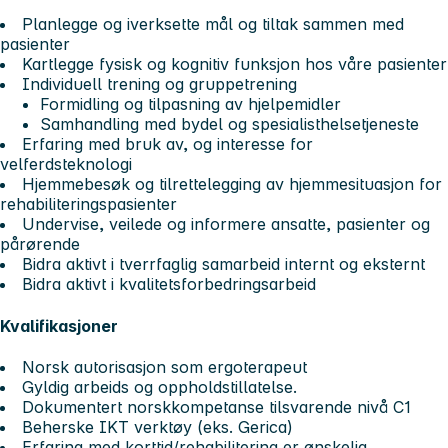
Planlegge og iverksette mål og tiltak sammen med
pasienter
Kartlegge fysisk og kognitiv funksjon hos våre pasienter
Individuell trening og gruppetrening
Formidling og tilpasning av hjelpemidler
Samhandling med bydel og spesialisthelsetjeneste
Erfaring med bruk av, og interesse for
velferdsteknologi
Hjemmebesøk og tilrettelegging av hjemmesituasjon for
rehabiliteringspasienter
Undervise, veilede og informere ansatte, pasienter og
pårørende
Bidra aktivt i tverrfaglig samarbeid internt og eksternt
Bidra aktivt i kvalitetsforbedringsarbeid
Kvalifikasjoner
Norsk autorisasjon som ergoterapeut
Gyldig arbeids og oppholdstillatelse.
Dokumentert norskkompetanse tilsvarende nivå C1
Beherske IKT verktøy (eks. Gerica)
Erfaring med korttid/rehabilitering er ønskelig