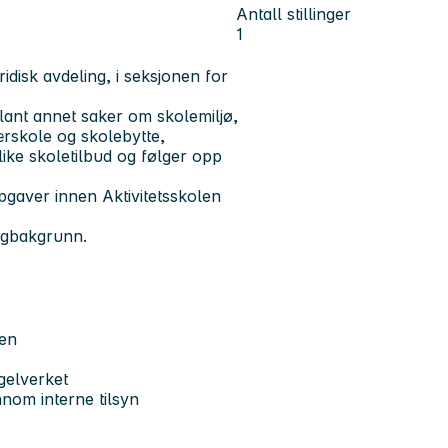
Antall stillinger
1
ridisk avdeling, i seksjonen for
lant annet saker om skolemiljø,
nærskole og skolebytte,
ike skoletilbud og følger opp
ppgaver innen Aktivitetsskolen
agbakgrunn.
ven
gelverket
nnom interne tilsyn