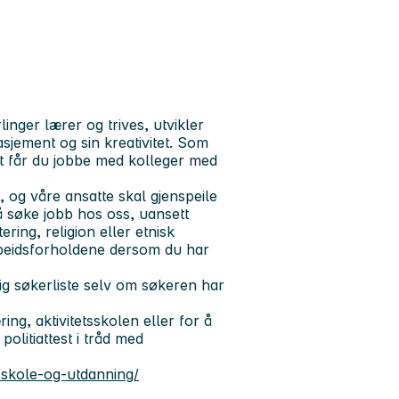
inger lærer og trives, utvikler
gasjement og sin kreativitet. Som
t får du jobbe med kolleger med
og våre ansatte skal gjenspeile
 å søke jobb hos oss, uansett
ering, religion eller etnisk
rbeidsforholdene dersom du har
ig søkerliste selv om søkeren har
ng, aktivitetsskolen eller for å
politiattest i tråd med
skole-og-utdanning/