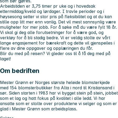
som bør gjøres.
Arbeidstiden er 3,75 timer pr uke og i hovedsak
ettermiddag/kveld og lørdager. I travle perioder og i
høysesong setter vi stor pris på fleksibilitet og at du kan
stille opp litt mer enn vanlig. Det vil mest sannsynlig være
muligheter for mer jobb. For å søke må du være fylt 18 år.
Vi skal gi deg alle forutsetninger for å være god, og
verktøy for å bli stadig bedre. Vi er veldig stolte av vårt
lange engasjement for bærekraft og dette vil gjenspeiles i
flere av dine oppgaver og opplæringen du får.
Blir du med på reisen? Vi gleder oss til å få deg med på
laget!
Om bedriften
Mester Grønn er Norges største heleide blomsterkjede
med 154 blomsterbutikker fra Alta i nord til Kristiansand i
sør. Siden starten i 1983 har vi bygget stein på stein, jobbet
som et lag og hatt fokus på kvalitet i alle ledd. Vi har
ansatte som er stolte over produktene vi selger og som er
glad i Mester Grønn som arbeidsplass.