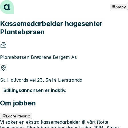
Hopp til innhold
Meny
Kassemedarbeider hagesenter
Plantebørsen
Plantebørsen Brødrene Bergem As
St. Hallvards vei 23, 3414 Lierstranda
Stillingsannonsen er inaktiv.
Om jobben
Lagre favoritt
Vi søker en ekstra kassemedarbeider til vårt flotte
hagesenter. Plantebørsen har drevet siden 1996. Søker