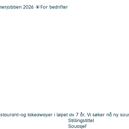
erjobben
2026
☀️
For bedrifter
estaurant-og takeawayer i løpet av 7 år. Vi søker nå ny sous 
Stillingstittel
Soussjef