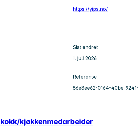
https://yips.no/
Sist endret
1. juli 2026
Referanse
86e8ee62-0164-40be-9241
lt kokk/kjøkkenmedarbeider