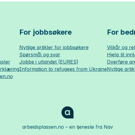
For jobbsøkere
For bedr
Nyttige artikler for jobbsøkere
Vilkår og ret
Spørsmål og svar
Hjelp til inn
sler
Jobbe i utlandet (EURES)
Overføre a
erklæring
Information to refugees from Ukraine
Nyttige artik
sen.no
arbeidsplassen.no
– en tjeneste fra Nav