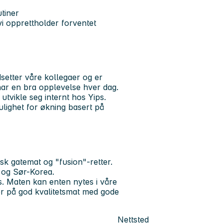
tiner
vi opprettholder forventet
rdsetter våre kollegaer og er
 har en bra opplevelse hver dag.
 utvikle seg internt hos Yips.
ulighet for økning basert på
sk gatemat og "fusion"-retter.
 og Sør-Korea.
s. Maten kan enten nytes i våre
er på god kvalitetsmat med gode
Nettsted