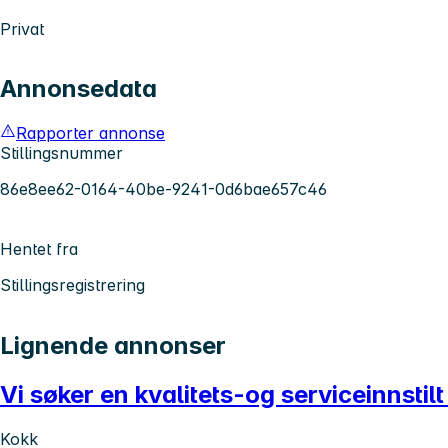
Privat
Annonsedata
Rapporter annonse
Stillingsnummer
86e8ee62-0164-40be-9241-0d6bae657c46
Hentet fra
Stillingsregistrering
Lignende annonser
Vi søker en kvalitets-og serviceinnsti
Kokk