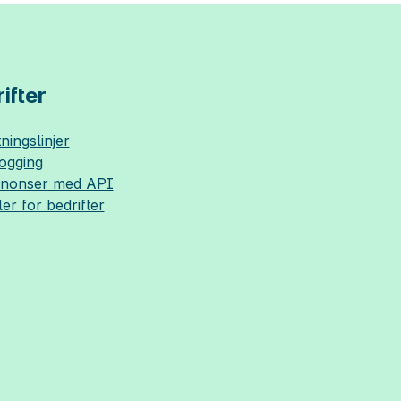
ifter
ningslinjer
logging
nnonser med API
ler for bedrifter