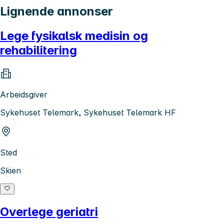
Lignende annonser
Lege fysikalsk medisin og
rehabilitering
Arbeidsgiver
Sykehuset Telemark, Sykehuset Telemark HF
Sted
Skien
Overlege geriatri