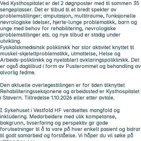
Ved Kysthospitalet er det 2 døgnposter med til sammen 35
sengeplasser. Det er tilbud til et bredt spekter av
problemstillinger; amputasjon, multitraume, funksjonelle
nevrologiske lidelser, hjerte-lunge problematikk, barn og
unge med behov for rehabilitering, nevrologiske
problemstillinger ets. og nye tilbud er stadig under
utvikling.
Fysikalskmedisinsk poliklinikk har stor aktivitet knyttet til
muskel-skjelettproblematikk, utmattelse, Helse og
Arbeids-poliklinikk og nyetablert avklaringspoliklinikk. Det
er også dagtilbud i form av Pusterommet og behandling av
alvorlig fedme.
Den aktuelle overlegestillingen er for tiden tilknyttet
Rehabiliteringsseksjonene og arbeidssted er Kysthospitalet
i Stavern. Tiltredelse 1.10.2026 eller etter avtale.
I Sykehuset i Vestfold HF verdsettes mangfold og
inkludering. Medarbeidere med ulik kompetanse,
bakgrunn, livserfaring og perspektiv gir gode
forutsetninger til å ta vare på hver enkelt pasient og bidrar
til godt samarbeid og forståelse. Vi håper du vil søke på