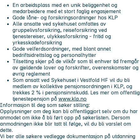
En arbeidsplass med en unik beliggenhet og
medarbeidere med et stort faglig engasjement
Gode låne- og forsikringsordninger hos KLP
Alle ansatte ved sykehuset omfattes av
gruppelivsforsikring, reiseforsikring ved
tjenestereiser, ulykkesforsikring - fritid og
yrkesskadeforsikring
Gode velferdsordninger, med blant annet
bedriftsidrettslag og personalhytter
Tilsetting skjer på de vilkår som til enhver tid fremgår
av gjeldende lover og forskrifter, overenskomster og
øvrig reglement
Som ansatt ved Sykehuset i Vestfold HF vil du bli
medlem av kollektive pensjonsordningen i KLP, og
trekkes 2 % i pensjonsinnskudd. Les mer om offentlig
tjenestepensjon på
www.klp.no
Informasjon til deg som søker stilling:
Opplysninger om deg kan bli offentliggjort selv om du har
anmodet om ikke å bli ført opp på søkerlisten. Dersom
anmodningen ikke blir tatt til følge, vil du bli varslet om
dette.
Vi ber alle søkere vedlegge dokumentasjon på utdanning